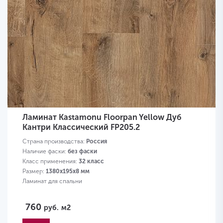
Ламинат Kastamonu Floorpan Yellow Дуб
Кантри Классический FP205.2
Страна производства:
Россия
Наличие фаски:
без фаски
Класс применения:
32 класс
Размер:
1380х195х8 мм
Ламинат для спальни
760
руб.
м2