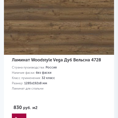
Ламинат Woodstyle Vega Дуб Вельсна 4728
Страна производства:
Россия
Наличие фаски:
без фаски
Класс применения:
32 класс
Размер:
1285х192х8 мм
Ламинат для спальни
830
руб.
м2