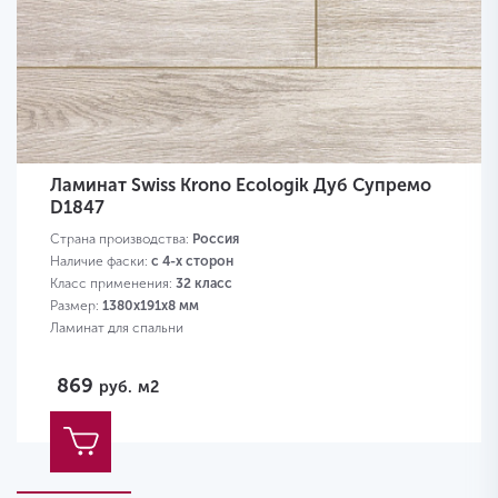
Ламинат Swiss Krono Ecologik Дуб Супремо
D1847
Страна производства:
Россия
Наличие фаски:
с 4-х сторон
Класс применения:
32 класс
Размер:
1380х191х8 мм
Ламинат для спальни
869
руб.
м2