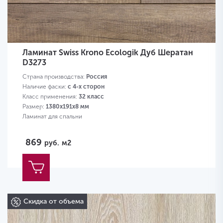
Ламинат Swiss Krono Ecologik Дуб Шератан
D3273
Страна производства:
Россия
Наличие фаски:
с 4-х сторон
Класс применения:
32 класс
Размер:
1380х191х8 мм
Ламинат для спальни
869
руб.
м2
Скидка от объема