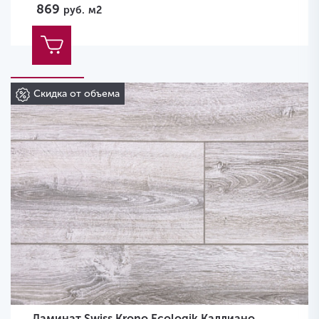
869
руб.
м2
Скидка от объема
Ламинат Swiss Krono Ecologik Каллиано