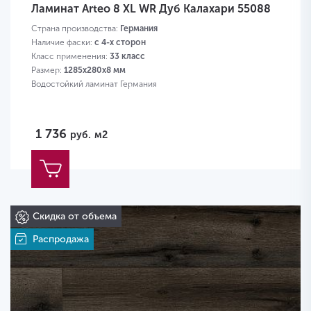
Ламинат Arteo 8 XL WR Дуб Калахари 55088
Страна производства:
Германия
Наличие фаски:
с 4-х сторон
Класс применения:
33 класс
Размер:
1285х280х8 мм
Водостойкий ламинат Германия
1 736
руб.
м2
Скидка от объема
Распродажа