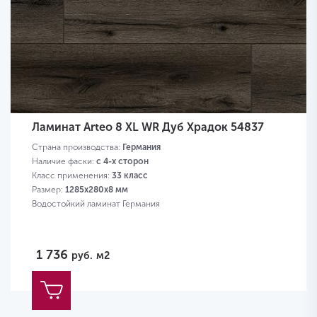
Ламинат Arteo 8 XL WR Дуб Храдок 54837
Страна производства:
Германия
Наличие фаски:
с 4-х сторон
Класс применения:
33 класс
Размер:
1285х280х8 мм
Водостойкий ламинат Германия
1 736
руб.
м2