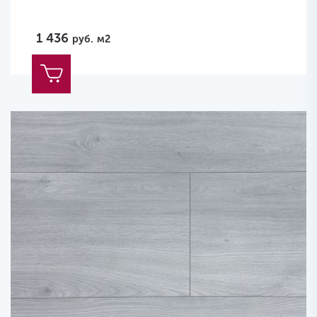
1 436
руб.
м2