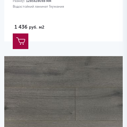
Размер:
1285х280х8 мм
Водостойкий ламинат Германия
1 436
руб.
м2