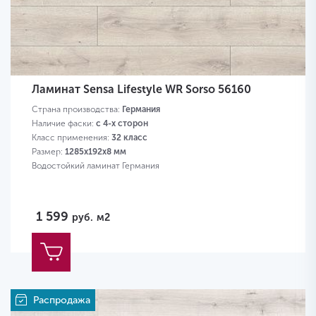
Ламинат Sensa Lifestyle WR Sorso 56160
Страна производства:
Германия
Наличие фаски:
с 4-х сторон
Класс применения:
32 класс
Размер:
1285х192х8 мм
Водостойкий ламинат Германия
1 599
руб.
м2
Распродажа