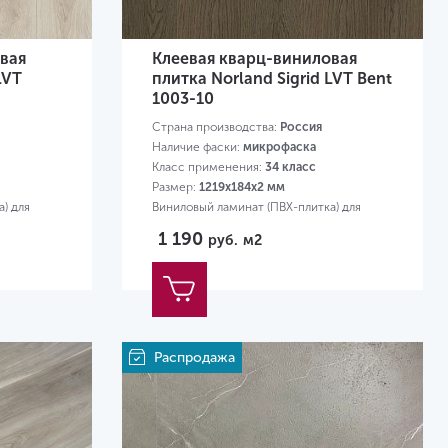
вая
Клеевая кварц-виниловая
LVT
плитка Norland Sigrid LVT Bent
1003-10
Страна производства:
Россия
Наличие фаски:
микрофаска
Класс применения:
34 класс
Размер:
1219х184х2 мм
) для
Виниловый ламинат (ПВХ-плитка) для
квартиры
1 190
руб.
м2
Распродажа