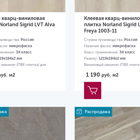
я кварц-виниловая
Клеевая кварц-винило
Norland Sigrid LVT Alva
плитка Norland Sigrid 
Freya 1003-11
оизводства:
Россия
Страна производства:
Россия
аски:
микрофаска
Наличие фаски:
микрофаска
менения:
34 класс
Класс применения:
34 класс
19х184х2 мм
Размер:
1219х184х2 мм
ламинат (ПВХ-плитка) для
Виниловый ламинат (ПВХ-плитка
квартиры
1 190
руб.
м2
руб.
м2
ажа
Распродажа