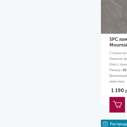
5.3
5.5
6
6.5
SPC лам
7
Mounta
Страна пр
8
Наличие ф
Класс при
8.5
Размер:
62
9
Виниловый 
квартиры
12
1 190
Распрод