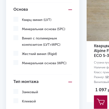
Основа
Кварц-винил (LVT)
Минеральная основа (SPC)
Винил с полимерным
композитом (LVT+WPC)
Кварцв
Alpine 
Жесткий винил (Rigid)
ЕСО 5-
Страна пр
Минеральная основа (WPC)
Наличие ф
Класс при
Размер:
12
Тип монтажа
Виниловый 
квартиры
1 097
Замковый
Клеевой