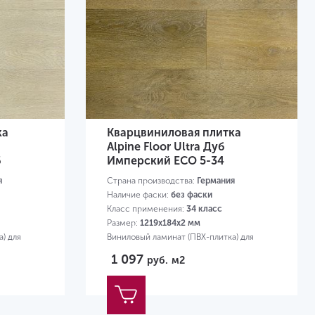
ка
Кварцвиниловая плитка
Alpine Floor Ultra Дуб
6
Имперский ЕСО 5-34
я
Страна производства:
Германия
Наличие фаски:
без фаски
Класс применения:
34 класс
Размер:
1219х184х2 мм
) для
Виниловый ламинат (ПВХ-плитка) для
квартиры
1 097
руб.
м2