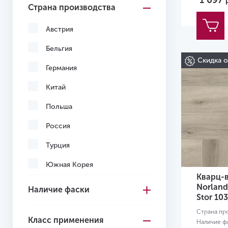
1 097
Страна производства
Светло-коричневый
Светло-серый
Австрия
Серо-коричневый
Бельгия
Скидка 
Серый
Германия
Темно-коричневый
Китай
Темно-серый
Польша
Черный
Россия
Желтый
Турция
Желто-красный
Южная Корея
Кварц-
Вьетнам
Norland
Наличие фаски
Stor 10
Узбекистан
Страна пр
Класс применения
Наличие ф