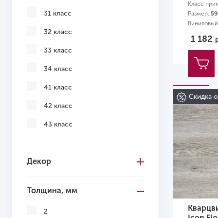
Класс при
31 класс
Размер:
59
Виниловый 
32 класс
квартиры
1 182
33 класс
34 класс
41 класс
Скидка 
42 класс
43 класс
Декор
Толщина, мм
Кварцв
2
Icon Fl