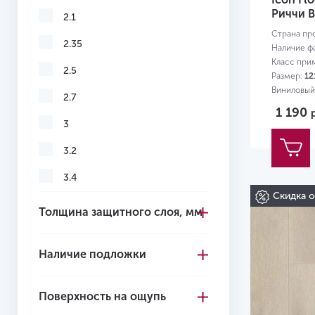
Риччи B
2.1
Страна пр
2.35
Наличие ф
Класс при
2.5
Размер:
12
Виниловый 
2.7
квартиры
1 190
3
3.2
3.4
Скидка 
3.5
Толщина защитного слоя, мм
3.6
Наличие подложки
3.7
3.85
Поверхность на ощупь
4