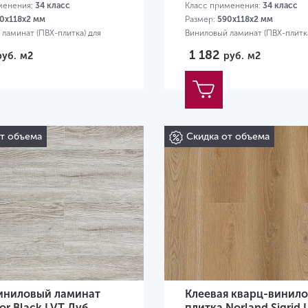
менения:
34 класс
Класс применения:
34 класс
0х118х2 мм
Размер:
590х118х2 мм
ламинат (ПВХ-плитка) для
Виниловый ламинат (ПВХ-плитка
квартиры
1 182
руб.
м2
руб.
м2
от объема
Скидка от объема
иниловый ламинат
Клеевая кварц-винило
oor Black LVT Дуб
плитка Norland Sigrid 