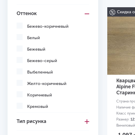
Скидка 
Оттенок
Бежево-коричневый
Белый
Бежевый
Бежево-серый
Выбеленный
Кварцв
Желто-коричневый
Alpine F
Старин
Коричневый
Страна пр
Кремовый
Наличие ф
Класс при
Многоцветный
Размер:
12
Тип рисунка
Виниловый 
Светло-желтый
квартиры