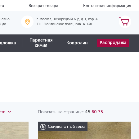
та
Возврат товара
Контактная информация
невно
г. Москва, Тихорецкий б-р, д. 1, кор. 4
0 до
ТЦ "Люблинское поле", пав. А-138
0
Паркетная
Распродажа
дложка
Ковролин
химия
Показать на странице:
45
60
75
сти
Скидка от объема