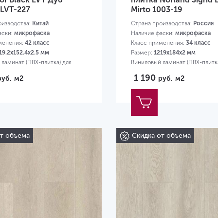
LVT-227
Mirto 1003-19
оизводства:
Китай
Страна производства:
Россия
аски:
микрофаска
Наличие фаски:
микрофаска
менения:
42 класс
Класс применения:
34 класс
19.2х152.4х2.5 мм
Размер:
1219х184х2 мм
ламинат (ПВХ-плитка) для
Виниловый ламинат (ПВХ-плитка
квартиры
1 190
руб.
м2
руб.
м2
от объема
Скидка от объема