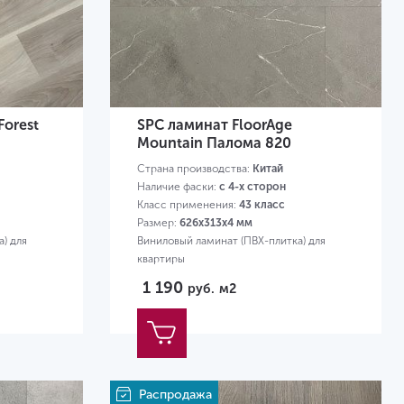
Forest
SPC ламинат FloorAge
Mountain Палома 820
Страна производства:
Китай
Наличие фаски:
с 4-х сторон
Класс применения:
43 класс
Размер:
626х313х4 мм
) для
Виниловый ламинат (ПВХ-плитка) для
квартиры
1 190
руб.
м2
Распродажа