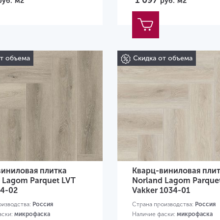
1 097
руб.
м2
руб.
м2
от объема
Скидка от объема
виниловая плитка
Кварц-виниловая пли
 Lagom Parquet LVT
Norland Lagom Parque
34-02
Vakker 1034-01
оизводства:
Россия
Страна производства:
Россия
аски:
микрофаска
Наличие фаски:
микрофаска