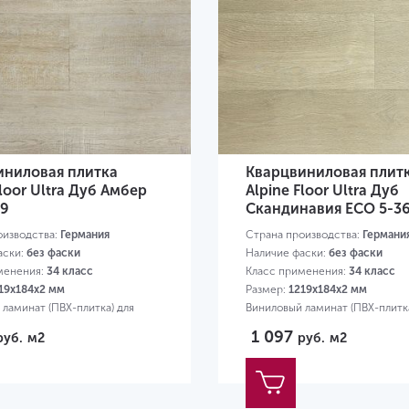
иниловая плитка
Кварцвиниловая плит
Floor Ultra Дуб Амбер
Alpine Floor Ultra Дуб
39
Скандинавия ЕСО 5-3
оизводства:
Германия
Страна производства:
Германи
аски:
без фаски
Наличие фаски:
без фаски
менения:
34 класс
Класс применения:
34 класс
19х184х2 мм
Размер:
1219х184х2 мм
ламинат (ПВХ-плитка) для
Виниловый ламинат (ПВХ-плитка
квартиры
1 097
руб.
м2
руб.
м2