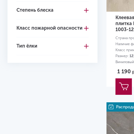
Степень блеска
4+1
Клеева
4.1
плитка 
Класс пожарной опасности
1003-12
4.2
Страна пр
4.3
Наличие ф
Тип ёлки
Класс при
4.4
Размер:
12
Виниловый 
4.5
квартиры
1 190
4.6
4.7
5.0
Распрод
5
5.2