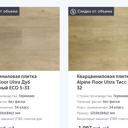
от объема
Скидка от объема
иниловая плитка
Кварцвиниловая плит
loor Ultra Дуб
Alpine Floor Ultra Тисс
ный ЕСО 5-33
32
оизводства:
Германия
Страна производства:
Германи
аски:
без фаски
Наличие фаски:
без фаски
менения:
34 класс
Класс применения:
34 класс
19х184х2 мм
Размер:
1219х184х2 мм
ламинат (ПВХ-плитка) для
Виниловый ламинат (ПВХ-плитка
квартиры