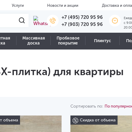
Услуги
Новости и акции
Доставка и опла
+7 (495) 720 95 96
Ежед
c 9:0
+7 (903) 720 95 96
20:0
етная
Массивная
Пробковое
Плинтус
По
ска
доска
покрытие
Х-плитка) для квартиры
Сортировать по:
По популярно
от объема
Скидка от объема