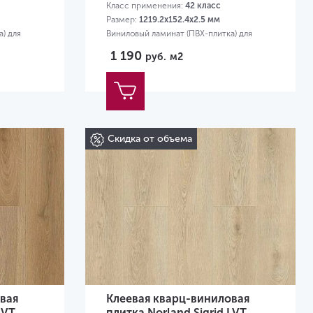
Класс применения:
42 класс
Размер:
1219.2х152.4х2.5 мм
) для
Виниловый ламинат (ПВХ-плитка) для
квартиры
1 190
руб.
м2
Скидка от объема
вая
Клеевая кварц-виниловая
LVT
плитка Norland Sigrid LVT