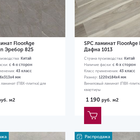
инат FloorAge
SPC ламинат FloorAge 
in Эребор 825
Дафна 1013
оизводства:
Китай
Страна производства:
Китай
аски:
с 4-х сторон
Наличие фаски:
с 4-х сторон
менения:
43 класс
Класс применения:
43 класс
6х313х4 мм
Размер:
1220х184х4 мм
ламинат (ПВХ-плитка) для
Виниловый ламинат (ПВХ-плитка
квартиры
1 190
руб.
м2
руб.
м2
ажа
Распродажа