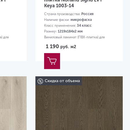
Keya 1003-14
Страна производства:
Россия
Наличие фаски:
микрофаска
Класс применения:
34 класс
Размер:
1219х184х2 мм
) для
Виниловый ламинат (ПВХ-плитка) для
квартиры
1 190
руб.
м2
Скидка от объема