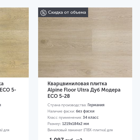
Скидка от объема
ка
Кварцвиниловая плитка
 ЕСО 5-
Alpine Floor Ultra Дуб Модера
ЕСО 5-28
я
Страна производства:
Германия
Наличие фаски:
без фаски
Класс применения:
34 класс
Размер:
1219х184х2 мм
) для
Виниловый ламинат (ПВХ-плитка) для
квартиры