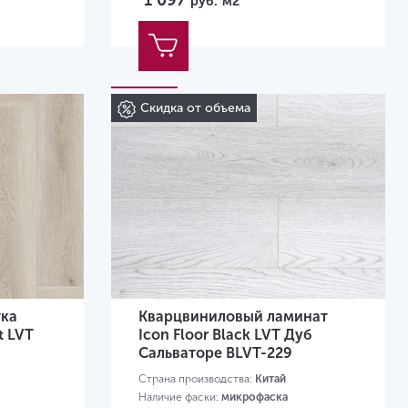
1 097
руб.
м2
Скидка от объема
тка
Кварцвиниловый ламинат
t LVT
Icon Floor Black LVT Дуб
Сальваторе BLVT-229
Страна производства:
Китай
Наличие фаски:
микрофаска