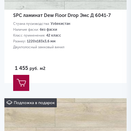
SPC ламинат Dew Floor Drop Эмс Д 6041-7
Страна производства:
Узбекистан
Наличие фаски:
без фаски
Класс применения:
42 класс
Размер:
1220х183х3,6 мм
Двухполосный замковый винил
1 455
руб.
м2
Подложка в подарок