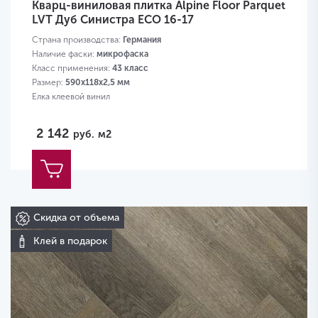
Кварц-виниловая плитка Alpine Floor Parquet
LVT Дуб Синистра ECO 16-17
Страна производства:
Германия
Наличие фаски:
микрофаска
Класс применения:
43 класс
Размер:
590х118х2,5 мм
Елка клеевой винил
2 142
руб.
м2
Скидка от объема
Клей в подарок