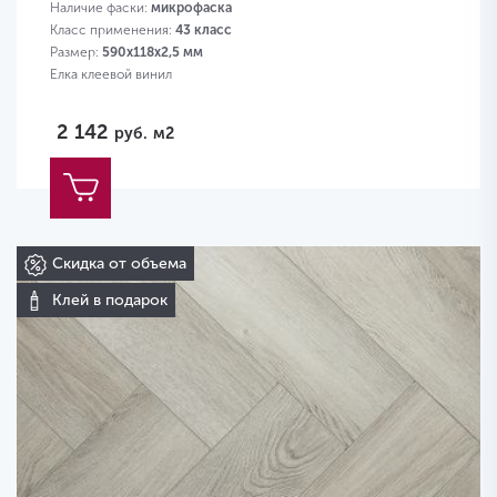
Наличие фаски:
микрофаска
Класс применения:
43 класс
Размер:
590х118х2,5 мм
Елка клеевой винил
2 142
руб.
м2
Скидка от объема
Клей в подарок