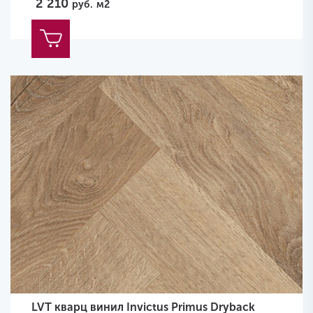
2 210
руб.
м2
LVT кварц винил Invictus Primus Dryback