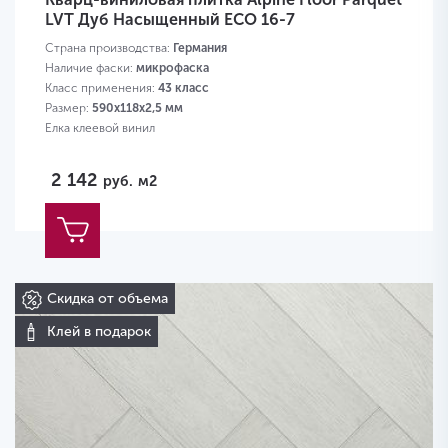
LVT Дуб Насыщенный ЕСО 16-7
Страна производства:
Германия
Наличие фаски:
микрофаска
Класс применения:
43 класс
Размер:
590х118х2,5 мм
Елка клеевой винил
2 142
руб.
м2
Скидка от объема
Клей в подарок