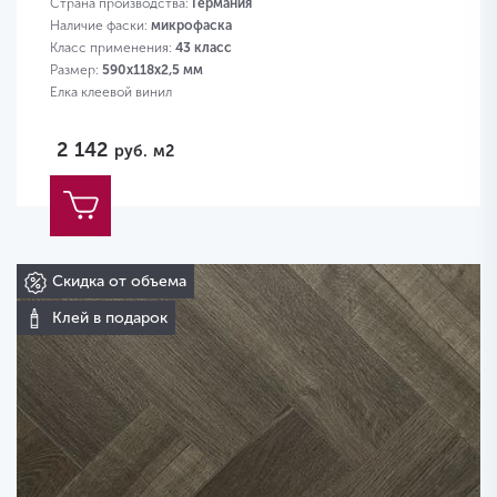
Страна производства:
Германия
Наличие фаски:
микрофаска
Класс применения:
43 класс
Размер:
590х118х2,5 мм
Елка клеевой винил
2 142
руб.
м2
Скидка от объема
Клей в подарок