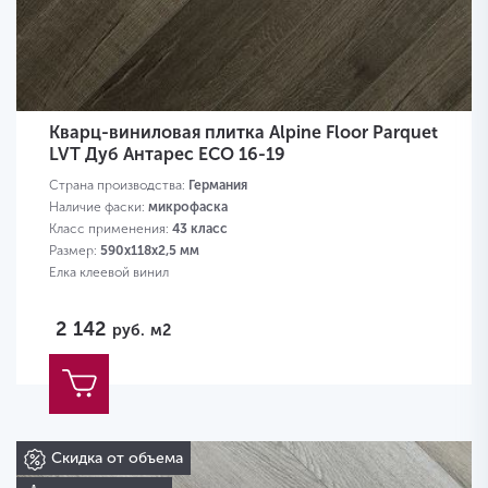
Кварц-виниловая плитка Alpine Floor Parquet
LVT Дуб Антарес ЕСО 16-19
Страна производства:
Германия
Наличие фаски:
микрофаска
Класс применения:
43 класс
Размер:
590х118х2,5 мм
Елка клеевой винил
2 142
руб.
м2
Скидка от объема