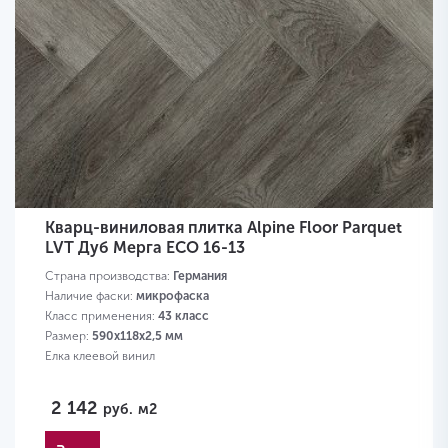
Кварц-виниловая плитка Alpine Floor Parquet
LVT Дуб Мерга ECO 16-13
Страна производства:
Германия
Наличие фаски:
микрофаска
Класс применения:
43 класс
Размер:
590х118х2,5 мм
Елка клеевой винил
2 142
руб.
м2