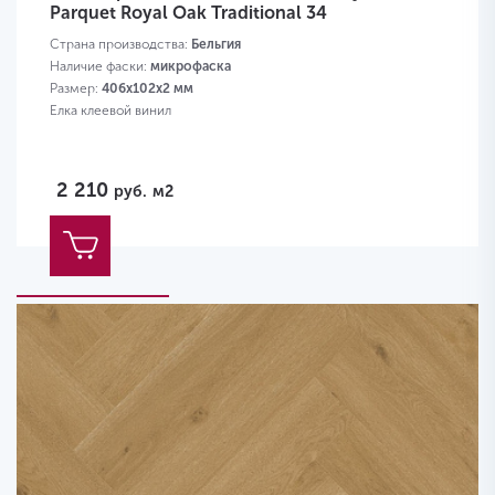
Parquet Royal Oak Traditional 34
Страна производства:
Бельгия
Наличие фаски:
микрофаска
Размер:
406х102х2 мм
Елка клеевой винил
2 210
руб.
м2