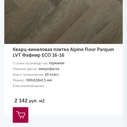
Кварц-виниловая плитка Alpine Floor Parquet
LVT Фафнир ECO 16-16
Страна производства:
Германия
Наличие фаски:
микрофаска
Класс применения:
43 класс
Размер:
590х118х2,5 мм
Елка клеевой винил
2 142
руб.
м2