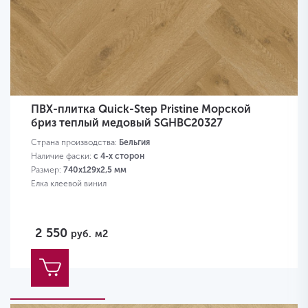
ПВХ-плитка Quick-Step Pristine Морской
бриз теплый медовый SGHBC20327
Страна производства:
Бельгия
Наличие фаски:
с 4-х сторон
Размер:
740x129x2,5 мм
Елка клеевой винил
2 550
руб.
м2