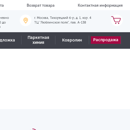
та
Возврат товара
Контактная информация
невно
г. Москва, Тихорецкий б-р, д. 1, кор. 4
0 до
ТЦ "Люблинское поле", пав. А-138
0
Паркетная
Распродажа
дложка
Ковролин
химия