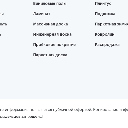
Виниловые полы
Плинтус
ии
Ламинат
Подложка
лата
Массивная доска
Паркетная хими
а
Инженерная доска
Ковролин
Пробковое покрытие
Распродажа
Паркетная доска
йте информация не является публичной офертой. Копирование ин
 владельцев запрещено!