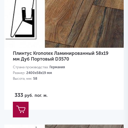
Плинтус Kronotex Ламинированный 58х19
мм Дуб Портовый D3570
Страна производства:
Германия
Размер:
2400х58х19 мм
Высота, мм:
58
333
руб.
пог. м.