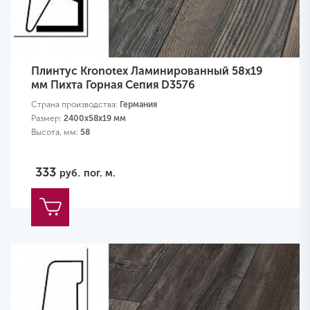
Плинтус Kronotex Ламинированный 58х19
мм Пихта Горная Сепия D3576
Страна производства:
Германия
Размер:
2400х58х19 мм
Высота, мм:
58
333
руб.
пог. м.