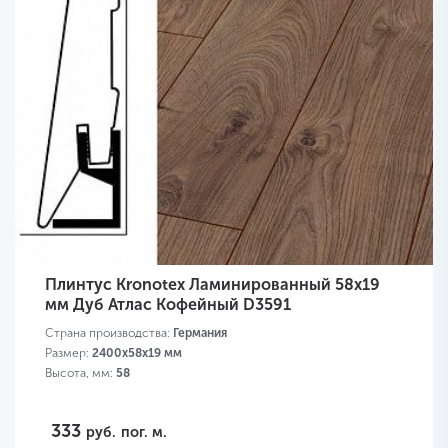
Плинтус Kronotex Ламинированный 58х19
мм Дуб Атлас Кофейный D3591
Страна производства:
Германия
Размер:
2400х58х19 мм
Высота, мм:
58
333
руб.
пог. м.