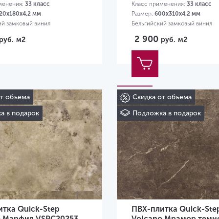
менения:
33 класс
Класс применения:
33 класс
20х180х4,2 мм
Размер:
600х310х4,2 мм
ий замковый винил
Бельгийский замковый винил
2 900
руб.
м2
руб.
м2
от объема
Скидка от объема
а в подарок
Подложка в подарок
тка Quick-Step
ПВХ-плитка Quick-Ste
o Марфил VSPC20253
Volcano Мрамор темн