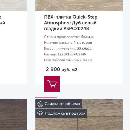
p
ПВХ-плитка Quick-Step
лый
Atmosphere Дуб серый
гладкий ASPC20248
Страна производства:
Бельгия
Наличие фаски:
с 4-х сторон
Класс применения:
33 класс
Размер:
1220х180х4,2 мм
Бельгийский замковый винил
2 900
руб.
м2
Скидка от объема
Подложка в подарок