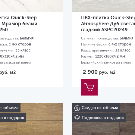
тка Quick-Step
ПВХ-плитка Quick-Ste
o Мрамор белый
Atmosphere Дуб свет
250
гладкий ASPC20249
оизводства:
Бельгия
Страна производства:
Бельгия
аски:
с 4-х сторон
Наличие фаски:
с 4-х сторон
менения:
33 класс
Класс применения:
33 класс
0х310х4,2 мм
Размер:
1220х180х4,2 мм
ий замковый винил
Бельгийский замковый винил
2 900
руб.
м2
руб.
м2
от объема
Скидка от объема
а в подарок
Подложка в подарок