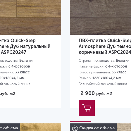
тка Quick-Step
ПВХ-плитка Quick-Ste
here Дуб натуральный
Atmosphere Дуб темно
 ASPC20247
коричневый ASPC202
оизводства:
Бельгия
Страна производства:
Бельгия
аски:
с 4-х сторон
Наличие фаски:
с 4-х сторон
менения:
33 класс
Класс применения:
33 класс
20х180х4,2 мм
Размер:
1220х180х4,2 мм
ий замковый винил
Бельгийский замковый винил
2 900
руб.
м2
руб.
м2
от объема
Скидка от объема