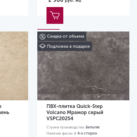
2 900
руб.
м2
Скидка от объема
Подложка в подарок
p
ПВХ-плитка Quick-Step
мень
Volcano Мрамор серый
VSPC20254
Страна производства:
Бельгия
Наличие фаски:
с 4-х сторон