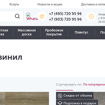
Услуги
Новости и акции
Доставка и опла
+7 (495) 720 95 96
Ежед
c 9:0
+7 (903) 720 95 96
20:0
етная
Массивная
Пробковое
Плинтус
По
ска
доска
покрытие
винил
Сортировать по:
По популярно
Скидка от объема
Подложка в подарок