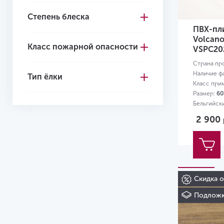
Степень блеска
4+1
ПВХ-пли
4.1
Volcan
Класс пожарной опасности
VSPC20
4.2
Страна пр
4.3
Наличие ф
Тип ёлки
Класс при
4.4
Размер:
60
Бельгийск
4.5
2 900
4.6
4.7
5.0
Скидка 
5
Подложк
5.2