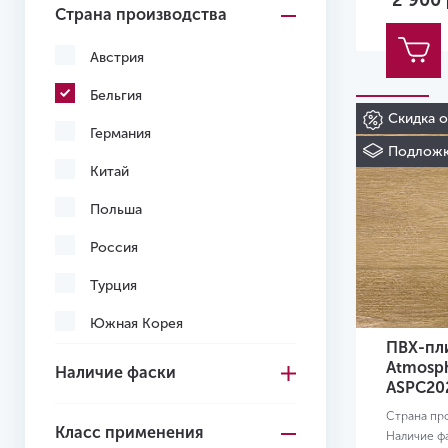
2 900
Страна производства
Светло-коричневый
Светло-серый
Австрия
Серо-коричневый
Бельгия
Скидка 
Серый
Германия
Подложк
Темно-коричневый
Китай
Темно-серый
Польша
Черный
Россия
Желтый
Турция
Желто-красный
Южная Корея
ПВХ-пли
Вьетнам
Atmosp
Наличие фаски
ASPC20
Узбекистан
Страна пр
Класс применения
Наличие ф