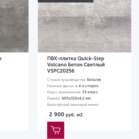
p
ПВХ-плитка Quick-Step
й
Volcano Бетон Светлый
VSPC20256
Страна производства:
Бельгия
Наличие фаски:
с 4-х сторон
Класс применения:
33 класс
Размер:
600х310х4,2 мм
Бельгийский замковый винил
2 900
руб.
м2