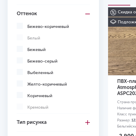
Скидка 
Оттенок
Подложк
Бежево-коричневый
Белый
Бежевый
Бежево-серый
Выбеленный
ПВХ-пли
Желто-коричневый
Atmosp
ASPC20
Коричневый
Страна пр
Кремовый
Наличие ф
Класс при
Многоцветный
Размер:
12
Тип рисунка
Бельгийск
Светло-желтый