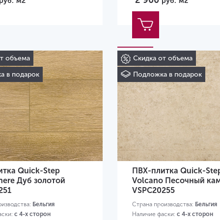
2 900
руб.
м2
руб.
м2
от объема
Скидка от объема
а в подарок
Подложка в подарок
тка Quick-Step
ПВХ-плитка Quick-Ste
here Дуб золотой
Volcano Песочный ка
251
VSPC20255
оизводства:
Бельгия
Страна производства:
Бельгия
аски:
с 4-х сторон
Наличие фаски:
с 4-х сторон