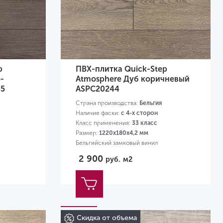
p
ПВХ-плитка Quick-Step
-
Atmosphere Дуб коричневый
45
ASPC20244
Страна производства:
Бельгия
Наличие фаски:
с 4-х сторон
Класс применения:
33 класс
Размер:
1220х180х4,2 мм
Бельгийский замковый винил
2 900
руб.
м2
Скидка от объема