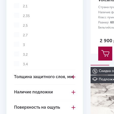
2.1
Страна пр
Наличие ф
2.35
Класс при
Размер:
60
2.5
Бельгийск
2.7
2 900
3
3.2
3.4
Скидка 
3.5
Толщина защитного слоя, мм
Подложк
3.6
Наличие подложки
3.7
3.85
Поверхность на ощупь
4