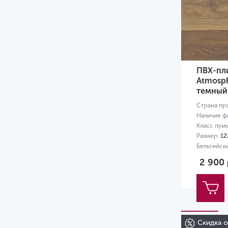
5.3
5.5
6
6.5
ПВХ-пли
7
Atmosp
темный
8
Страна пр
Наличие ф
8.5
Класс при
9
Размер:
12
Бельгийск
12
2 900
Скидка 