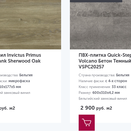
ил Invictus Primus
ПВХ-плитка Quick-Ste
lank Sherwood Oak
Volcano Бетон Темны
VSPC20257
оизводства:
Бельгия
Страна производства:
Бельгия
аски:
микрофаска
Наличие фаски:
с 4-х сторон
10х177х5 мм
Класс применения:
33 класс
ий замковый винил
Размер:
600х310х4,2 мм
Бельгийский замковый винил
2 900
руб.
м2
руб.
м2