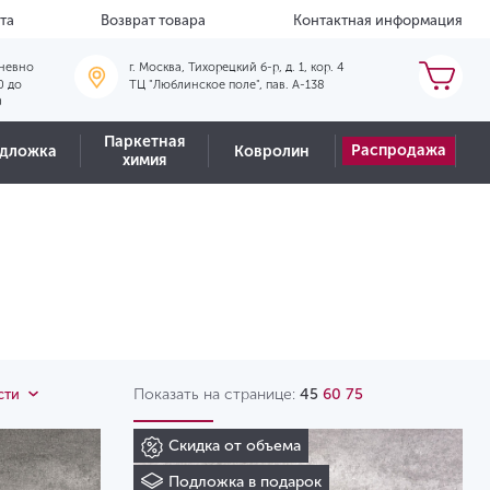
та
Возврат товара
Контактная информация
невно
г. Москва, Тихорецкий б-р, д. 1, кор. 4
0 до
ТЦ "Люблинское поле", пав. А-138
0
Паркетная
Распродажа
дложка
Ковролин
химия
Показать на странице:
45
60
75
сти
Скидка от объема
Подложка в подарок