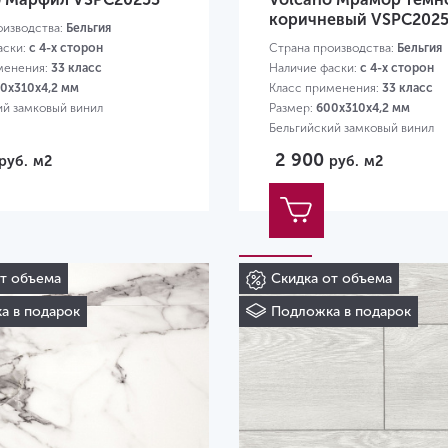
коричневый VSPC202
оизводства:
Бельгия
аски:
с 4-х сторон
Страна производства:
Бельгия
менения:
33 класс
Наличие фаски:
с 4-х сторон
0х310х4,2 мм
Класс применения:
33 класс
ий замковый винил
Размер:
600х310х4,2 мм
Бельгийский замковый винил
2 900
руб.
м2
руб.
м2
от объема
Скидка от объема
а в подарок
Подложка в подарок