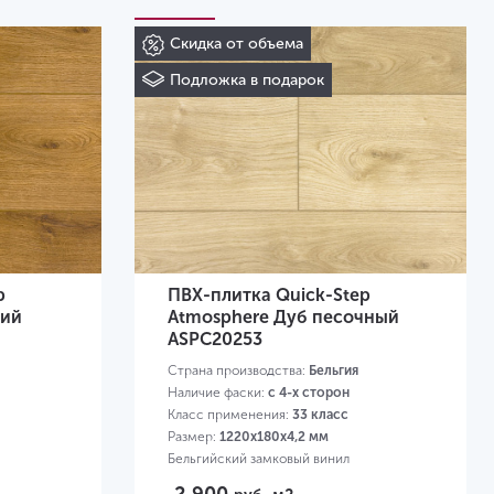
Скидка от объема
Подложка в подарок
p
ПВХ-плитка Quick-Step
ний
Atmosphere Дуб песочный
ASPC20253
Страна производства:
Бельгия
Наличие фаски:
с 4-х сторон
Класс применения:
33 класс
Размер:
1220х180х4,2 мм
Бельгийский замковый винил