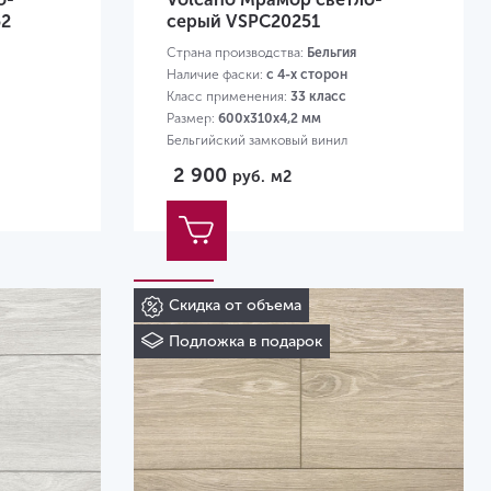
52
серый VSPC20251
Страна производства:
Бельгия
Наличие фаски:
с 4-х сторон
Класс применения:
33 класс
Размер:
600х310х4,2 мм
Бельгийский замковый винил
2 900
руб.
м2
Скидка от объема
Подложка в подарок