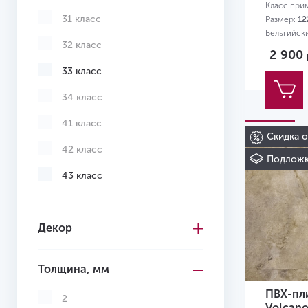
Класс при
31 класс
Размер:
12
Бельгийск
32 класс
2 900
33 класс
34 класс
41 класс
Скидка 
42 класс
Подложк
43 класс
Декор
Толщина, мм
ПВХ-пли
2
Volcan