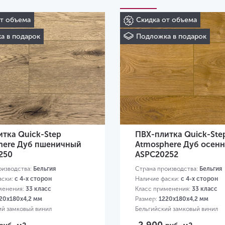
от объема
Скидка от объема
а в подарок
Подложка в подарок
тка Quick-Step
ПВХ-плитка Quick-Ste
here Дуб пшеничный
Atmosphere Дуб осен
250
ASPC20252
оизводства:
Бельгия
Страна производства:
Бельгия
аски:
с 4-х сторон
Наличие фаски:
с 4-х сторон
менения:
33 класс
Класс применения:
33 класс
20х180х4,2 мм
Размер:
1220х180х4,2 мм
ий замковый винил
Бельгийский замковый винил