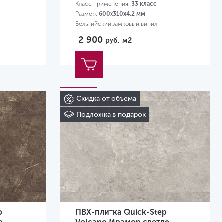
Класс применения:
33 класс
Размер:
600х310х4,2 мм
Бельгийский замковый винил
2 900
руб.
м2
Скидка от объема
Подложка в подарок
p
ПВХ-плитка Quick-Step
о-
Volcano Мрамор светло-