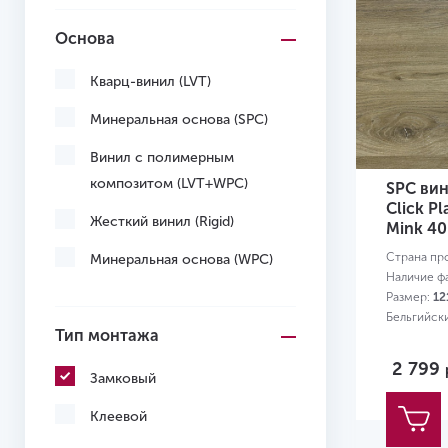
Основа
Кварц-винил (LVT)
Минеральная основа (SPC)
Винил с полимерным
композитом (LVT+WPC)
SPC вин
Click P
Жесткий винил (Rigid)
Mink 40
Страна пр
Минеральная основа (WPC)
Наличие ф
Размер:
12
Бельгийск
Тип монтажа
2 799
Замковый
Клеевой