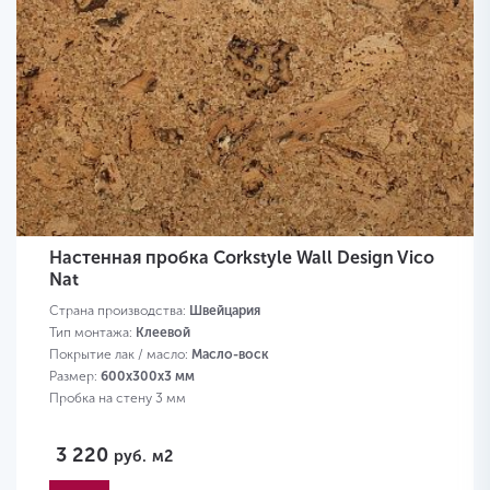
Настенная пробка Corkstyle Wall Design Vico
Nat
Страна производства:
Швейцария
Тип монтажа:
Клеевой
Покрытие лак / масло:
Масло-воск
Размер:
600х300х3 мм
Пробка на стену 3 мм
3 220
руб.
м2