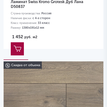
Ламинат Swiss Krono Grotesk Дуб Лана
D50837
Страна производства:
Россия
Наличие фаски:
с 4-х сторон
Класс применения:
33 класс
Размер:
1380х191х12 мм
1 452
руб.
м2
Скидка от объема