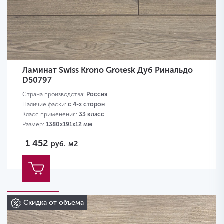
Ламинат Swiss Krono Grotesk Дуб Ринальдо
D50797
Страна производства:
Россия
Наличие фаски:
с 4-х сторон
Класс применения:
33 класс
Размер:
1380х191х12 мм
1 452
руб.
м2
Скидка от объема