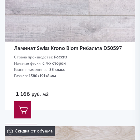
Ламинат Swiss Krono Biom Рибальта D50597
Страна производства:
Россия
Наличие фаски:
с 4-х сторон
Класс применения:
33 класс
Размер:
1380х191х8 мм
1 166
руб.
м2
Скидка от объема