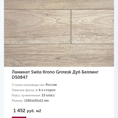
Ламинат Swiss Krono Grotesk Дуб Беллинг
D50847
Страна производства:
Россия
Наличие фаски:
с 4-х сторон
Класс применения:
33 класс
Размер:
1380х191х12 мм
1 452
руб.
м2