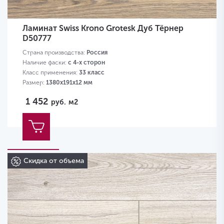
Ламинат Swiss Krono Grotesk Дуб Тёрнер
D50777
Страна производства:
Россия
Наличие фаски:
с 4-х сторон
Класс применения:
33 класс
Размер:
1380х191х12 мм
1 452
руб.
м2
Скидка от объема