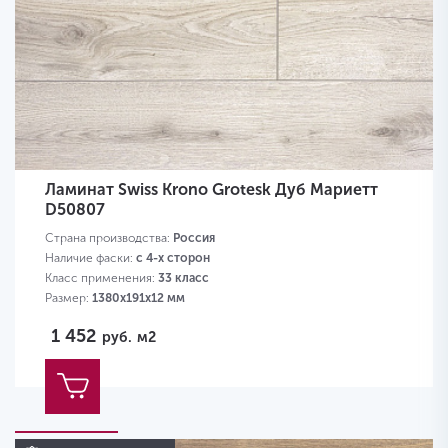
Ламинат Swiss Krono Grotesk Дуб Мариетт
D50807
Страна производства:
Россия
Наличие фаски:
с 4-х сторон
Класс применения:
33 класс
Размер:
1380х191х12 мм
1 452
руб.
м2