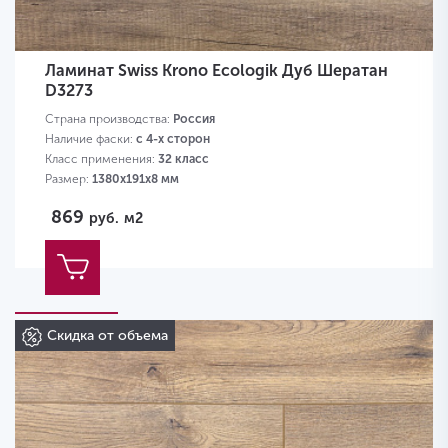
Ламинат Swiss Krono Ecologik Дуб Шератан
D3273
Страна производства:
Россия
Наличие фаски:
с 4-х сторон
Класс применения:
32 класс
Размер:
1380х191х8 мм
869
руб.
м2
Скидка от объема