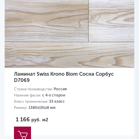
Ламинат Swiss Krono Biom Сосна Сорбус
D7069
Страна производства:
Россия
Наличие фаски:
с 4-х сторон
Класс применения:
33 класс
Размер:
1380х191х8 мм
1 166
руб.
м2