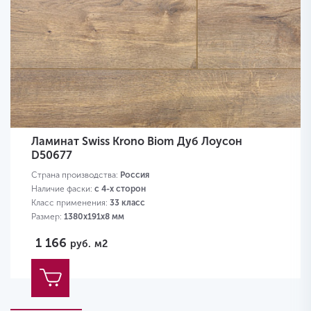
Ламинат Swiss Krono Biom Дуб Лоусон
D50677
Страна производства:
Россия
Наличие фаски:
с 4-х сторон
Класс применения:
33 класс
Размер:
1380х191х8 мм
1 166
руб.
м2