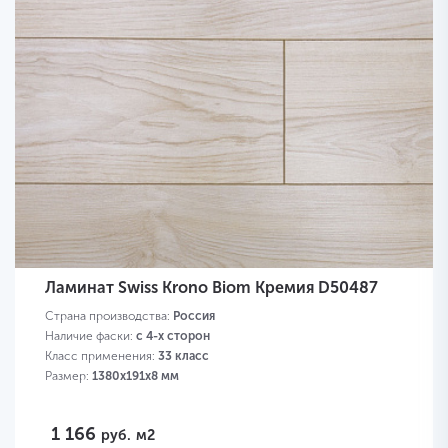
Ламинат Swiss Krono Biom Кремия D50487
Страна производства:
Россия
Наличие фаски:
с 4-х сторон
Класс применения:
33 класс
Размер:
1380х191х8 мм
1 166
руб.
м2