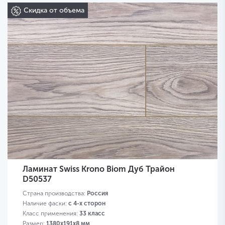
Скидка от объема
Ламинат Swiss Krono Biom Дуб Трайон
D50537
Страна производства:
Россия
Наличие фаски:
с 4-х сторон
Класс применения:
33 класс
Размер:
1380х191х8 мм