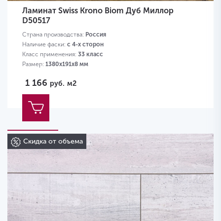
Ламинат Swiss Krono Biom Дуб Миллор
D50517
Страна производства:
Россия
Наличие фаски:
с 4-х сторон
Класс применения:
33 класс
Размер:
1380х191х8 мм
1 166
руб.
м2
Скидка от объема