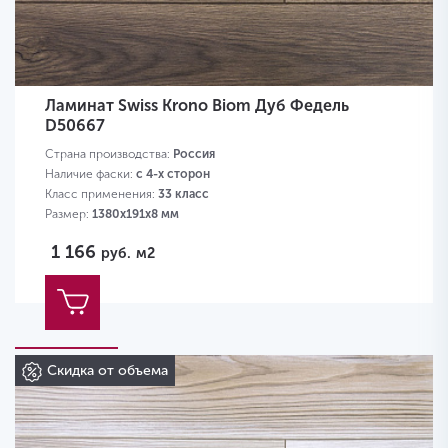
Ламинат Swiss Krono Biom Дуб Федель
D50667
Страна производства:
Россия
Наличие фаски:
с 4-х сторон
Класс применения:
33 класс
Размер:
1380х191х8 мм
1 166
руб.
м2
Скидка от объема