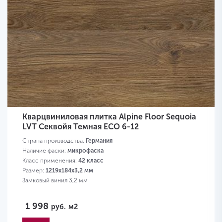
Кварцвиниловая плитка Alpine Floor Sequoia
LVT Секвойя Темная ECO 6-12
Страна производства:
Германия
Наличие фаски:
микрофаска
Класс применения:
42 класс
Размер:
1219х184х3,2 мм
Замковый винил 3,2 мм
1 998
руб.
м2