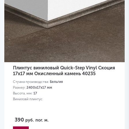
Плинтус виниловый Quick-Step Vinyl Скоция
17х17 мм Окисленный камень 40235
Страна производства:
Бельгия
Размер:
2400х17х17 мм
Высота, мм:
17
Виниловй плинтус
390
руб.
пог. м.