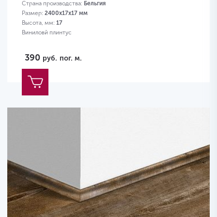
Страна производства:
Бельгия
Размер:
2400х17х17 мм
Высота, мм:
17
Виниловй плинтус
390
руб.
пог. м.