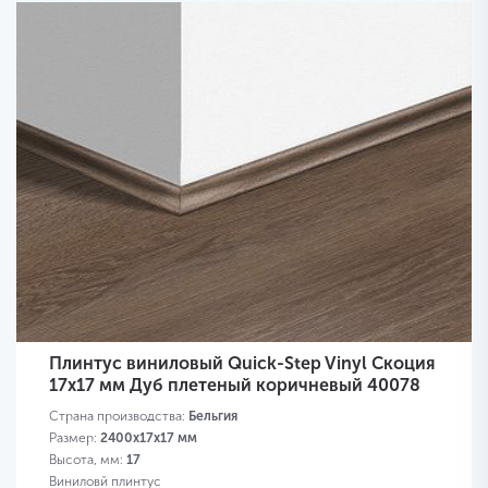
Плинтус виниловый Quick-Step Vinyl Скоция
17х17 мм Дуб плетеный коричневый 40078
Страна производства:
Бельгия
Размер:
2400х17х17 мм
Высота, мм:
17
Виниловй плинтус