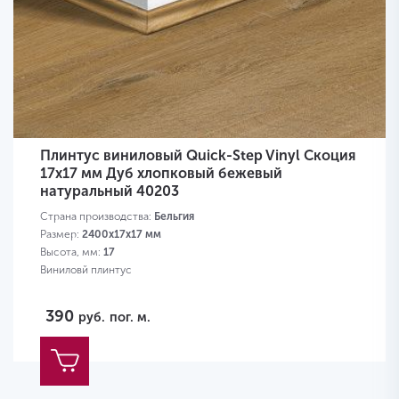
Плинтус виниловый Quick-Step Vinyl Скоция
17х17 мм Дуб хлопковый бежевый
натуральный 40203
Страна производства:
Бельгия
Размер:
2400х17х17 мм
Высота, мм:
17
Виниловй плинтус
390
руб.
пог. м.