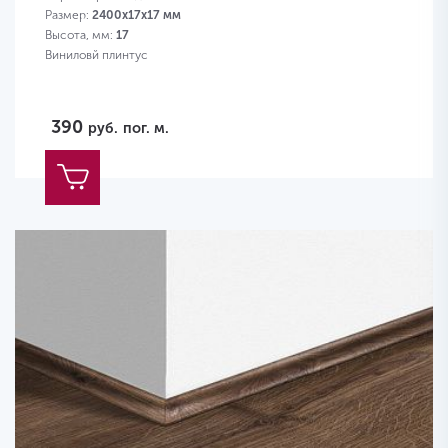
Размер:
2400х17х17 мм
Высота, мм:
17
Виниловй плинтус
390
руб.
пог. м.