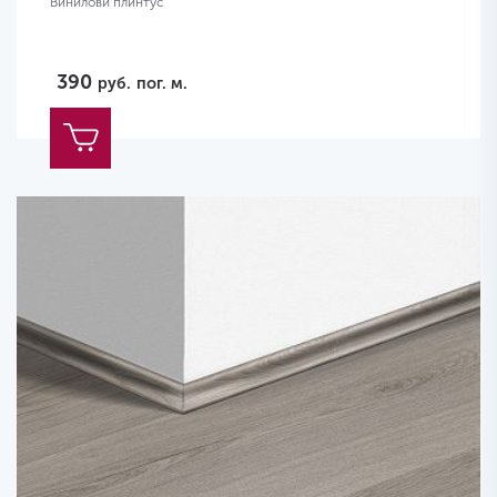
Виниловй плинтус
390
руб.
пог. м.