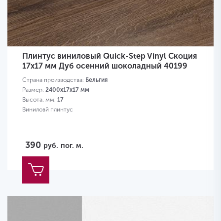
Плинтус виниловый Quick-Step Vinyl Скоция
17х17 мм Дуб осенний шоколадный 40199
Страна производства:
Бельгия
Размер:
2400х17х17 мм
Высота, мм:
17
Виниловй плинтус
390
руб.
пог. м.