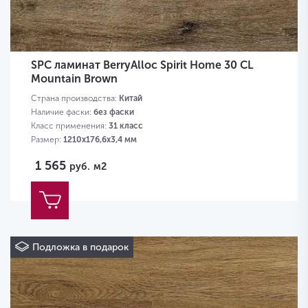
SPC ламинат BerryAlloc Spirit Home 30 CL
Mountain Brown
Страна производства:
Китай
Наличие фаски:
без фаски
Класс применения:
31 класс
Размер:
1210х176,6х3,4 мм
1 565
руб.
м2
Подложка в подарок