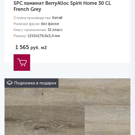
SPC ламинат BerryAlloc Spirit Home 30 CL
French Grey
Страна производства:
Китай
Наличие фаски:
без фаски
Класс применения:
31 класс
Размер:
1210х176,6х3,4 мм
1 565
руб.
м2
Подложка в подарок