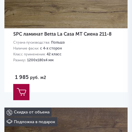
SPC ламинат Betta La Casa MT Сиена 211-8
Страна производства:
Польша
Наличие фаски:
с 4-х сторон
Класс применения:
42 класс
Размер:
1200х180х4 мм
1 985
руб.
м2
Скидка от объема
Подложка в подарок