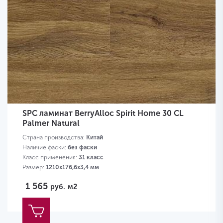
SPC ламинат BerryAlloc Spirit Home 30 CL
Palmer Natural
Страна производства:
Китай
Наличие фаски:
без фаски
Класс применения:
31 класс
Размер:
1210х176,6х3,4 мм
1 565
руб.
м2