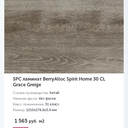
SPC ламинат BerryAlloc Spirit Home 30 CL
Grace Greige
Страна производства:
Китай
Наличие фаски:
без фаски
Класс применения:
31 класс
Размер:
1210х176,6х3,4 мм
1 565
руб.
м2