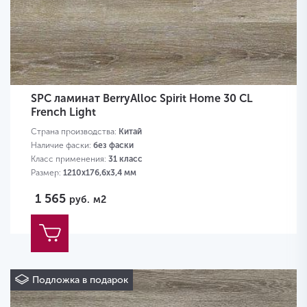
SPC ламинат BerryAlloc Spirit Home 30 CL
French Light
Страна производства:
Китай
Наличие фаски:
без фаски
Класс применения:
31 класс
Размер:
1210х176,6х3,4 мм
1 565
руб.
м2
Подложка в подарок