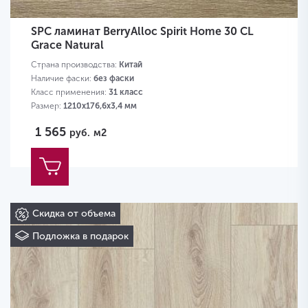
SPC ламинат BerryAlloc Spirit Home 30 CL
Grace Natural
Страна производства:
Китай
Наличие фаски:
без фаски
Класс применения:
31 класс
Размер:
1210х176,6х3,4 мм
1 565
руб.
м2
Скидка от объема
Подложка в подарок