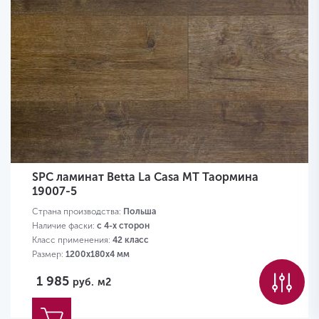
SPC ламинат Betta La Casa MT Таормина
19007-5
Страна производства:
Польша
Наличие фаски:
с 4-х сторон
Класс применения:
42 класс
Размер:
1200х180х4 мм
1 985
руб.
м2