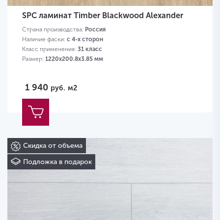
SPC ламинат Timber Blackwood Alexander
Страна производства:
Россия
Наличие фаски:
с 4-х сторон
Класс применения:
31 класс
Размер:
1220х200.8х3.85 мм
1 940
руб.
м2
Скидка от объема
Подложка в подарок