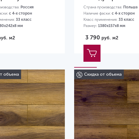
оизводства:
Россия
Страна производства:
Польша
аски:
с 4-х сторон
Наличие фаски:
с 4-х сторон
менения:
33 класс
Класс применения:
33 класс
80х242х8 мм
Размер:
1380х157х8 мм
3 790
руб.
м2
руб.
м2
от объема
Скидка от объема