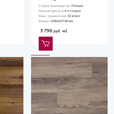
Страна производства:
Польша
Наличие фаски:
с 4-х сторон
Класс применения:
33 класс
Размер:
1380х157х8 мм
3 790
руб.
м2