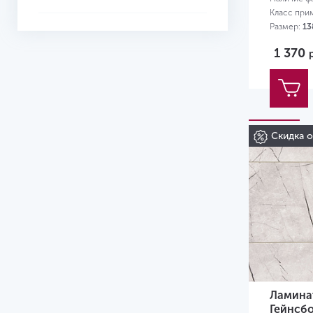
Желтый
Класс при
Размер:
13
1 370
Скидка 
Ламинат
Гейнсбо