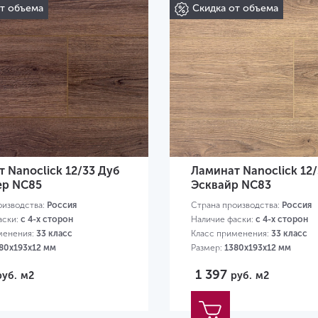
от объема
Скидка от объема
 Nanoclick 12/33 Дуб
Ламинат Nanoclick 12
р NC85
Эсквайр NC83
оизводства:
Россия
Страна производства:
Россия
аски:
с 4-х сторон
Наличие фаски:
с 4-х сторон
менения:
33 класс
Класс применения:
33 класс
80х193х12 мм
Размер:
1380х193х12 мм
1 397
руб.
м2
руб.
м2