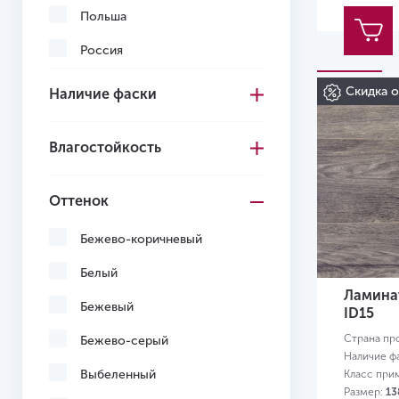
Польша
Россия
Турция
Скидка 
Наличие фаски
Франция
Влагостойкость
Швейцария
Оттенок
Бежево-коричневый
Белый
Ламинат
Бежевый
ID15
Страна пр
Бежево-серый
Наличие ф
Выбеленный
Класс при
Размер:
13