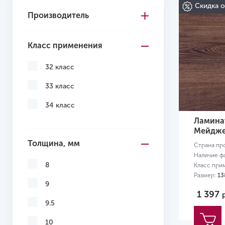
Скидка 
Производитель
Класс применения
32 класс
33 класс
34 класс
Ламинат
Мейдже
Толщина, мм
Страна пр
Наличие ф
8
Класс при
Размер:
13
9
1 397
9.5
10