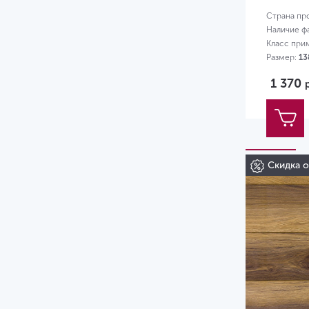
Страна пр
Наличие ф
Класс при
Размер:
13
1 370
Скидка 