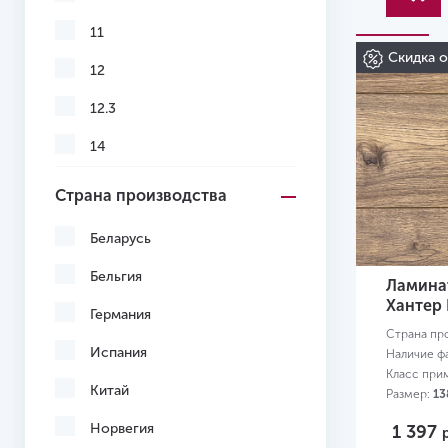
11
Скидка 
12
12.3
14
Страна производства
Беларусь
Бельгия
Ламинат
Хантер
Германия
Страна пр
Испания
Наличие ф
Класс при
Китай
Размер:
13
Норвегия
1 397