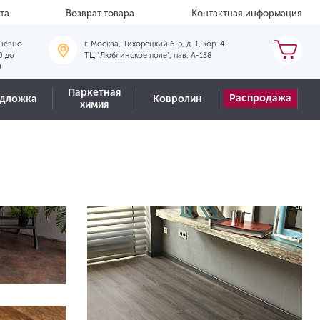
та
Возврат товара
Контактная информация
невно
г. Москва, Тихорецкий б-р, д. 1, кор. 4
0 до
ТЦ "Люблинское поле", пав. А-138
0
Паркетная
Распродажа
дложка
Ковролин
химия