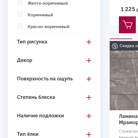
Желто-коричневый
1 225
Коричневый
Красно-коричневый
Кремовый
Тип рисунка
Скидка 
Многоцветный
Декор
Светло-коричневый
Светло-серый
Поверхность на ощупь
Серо-коричневый
Степень блеска
Серый
Темно-коричневый
Наличие подложки
Ламинат
Темно-серый
Мрамор
Страна пр
Черный
Тип ёлки
Наличие ф