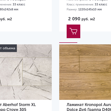
менения:
33 класс
Класс применения:
33 класс
80х242х8 мм
Размер:
1220х145х10 мм
2 090
руб.
м2
руб.
м2
от объема
 Aberhof Storm XL
Ламинат Kronopol Au
ро Стоун 305
Dolce Дуб Граппа D40