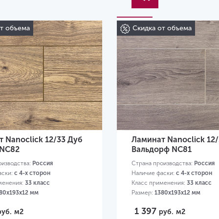
от объема
Скидка от объема
 Nanoclick 12/33 Дуб
Ламинат Nanoclick 12
 NC82
Вальдорф NC81
оизводства:
Россия
Страна производства:
Россия
аски:
с 4-х сторон
Наличие фаски:
с 4-х сторон
менения:
33 класс
Класс применения:
33 класс
80х193х12 мм
Размер:
1380х193х12 мм
1 397
руб.
м2
руб.
м2