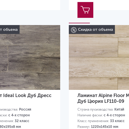
от объема
Скидка от объема
 Ideal Look Дуб Дресс
Ламинат Alpine Floor 
Дуб Цюрих LF110-09
оизводства:
Россия
Страна производства:
Китай
аски:
с 4-х сторон
Наличие фаски:
с 4-х сторон
менения:
32 класс
Класс применения:
33 класс
80х195х8 мм
Размер:
1220х145х10 мм