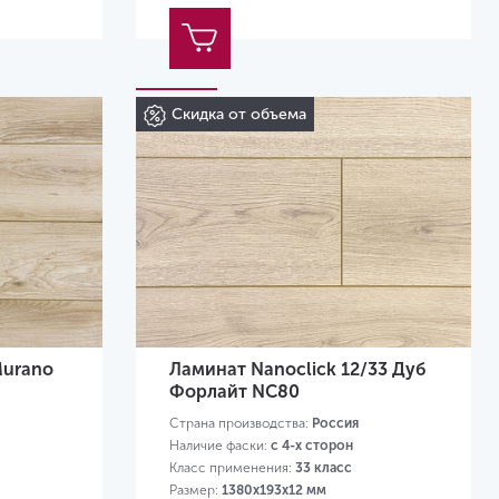
Скидка от объема
Murano
Ламинат Nanoclick 12/33 Дуб
Форлайт NC80
Страна производства:
Россия
Наличие фаски:
с 4-х сторон
Класс применения:
33 класс
Размер:
1380х193х12 мм