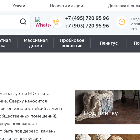
Услуги
Новости и акции
Доставка и опла
+7 (495) 720 95 96
Ежед
c 9:0
+7 (903) 720 95 96
20:0
етная
Массивная
Пробковое
Плинтус
По
ска
доска
покрытие
используется HDF плита,
ие. Сверху наносится
ставлен износостойкий ламинат
Под плитку
ля общественных помещений).
урную поверхность,
 быть под дерево, камень,
ски все европейские