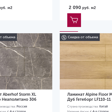
2 090
руб.
м2
руб.
м2
от объема
Скидка от объема
 Aberhof Storm XL
Ламинат Alpine Floor 
 Неаполитано 306
Дуб Гетеборг LF110-11
оизводства:
Россия
Страна производства:
Китай
аски:
с 4-х сторон
Наличие фаски:
с 4-х сторон