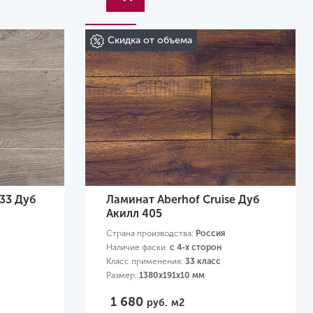
Скидка от объема
/33 Дуб
Ламинат Aberhof Cruise Дуб
Акилл 405
Страна производства:
Россия
Наличие фаски:
с 4-х сторон
Класс применения:
33 класс
Размер:
1380х191х10 мм
1 680
руб.
м2