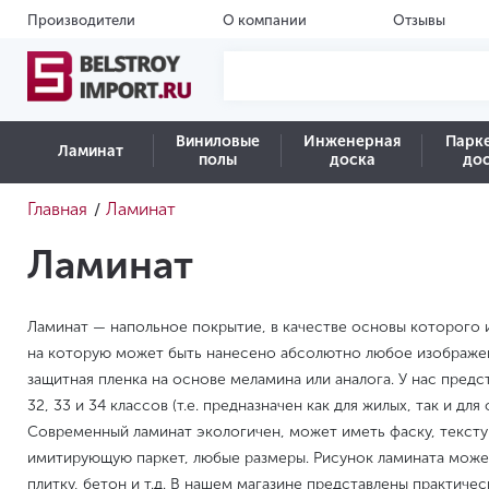
Производители
О компании
Отзывы
Виниловые
Инженерная
Парк
Ламинат
полы
доска
до
Главная
Ламинат
/
Ламинат
Ламинат — напольное покрытие, в качестве основы которого 
на которую может быть нанесено абсолютно любое изображен
защитная пленка на основе меламина или аналога. У нас пред
Водостойкий
32, 33 и 34 классов (т.е. предназначен как для жилых, так и д
Современный ламинат экологичен, может иметь фаску, текст
имитирующую паркет, любые размеры. Рисунок ламината может
плитку, бетон и т.д. В нашем магазине представлены практиче