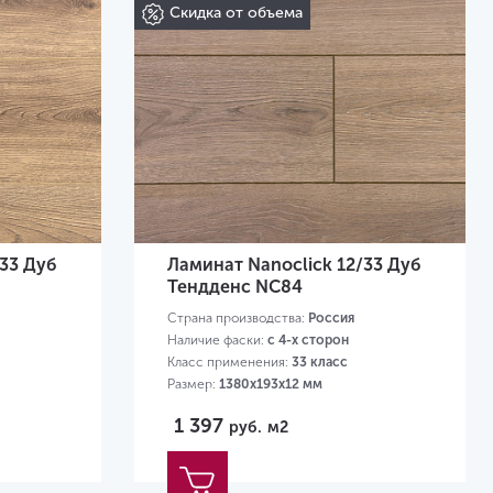
Скидка от объема
/33 Дуб
Ламинат Nanoclick 12/33 Дуб
Тендденс NC84
Страна производства:
Россия
Наличие фаски:
с 4-х сторон
Класс применения:
33 класс
Размер:
1380х193х12 мм
1 397
руб.
м2