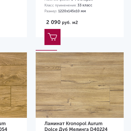
Класс применения:
33 класс
Размер:
1220х145х10 мм
2 090
руб.
м2
rum
Ламинат Kronopol Aurum
054
Dolce Дуб Мелинга D40224