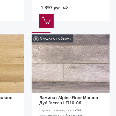
1 397
руб.
м2
Скидка от объема
Murano
Ламинат Alpine Floor Murano
Дуб Гассен LF110-06
Страна производства:
Китай
Наличие фаски:
с 4-х сторон