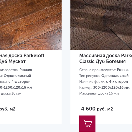
ая доска Parketoff
Массивная доска Parke
 Дуб Мускат
Classic Дуб Богемия
оизводства:
Россия
Страна производства:
Россия
ка:
Однополосный
Тип рисунка:
Однополосный
аски:
с 4-х сторон
Наличие фаски:
с 4-х сторон
0-1200х120х16 мм
Размер:
300-1200х120х16 мм
 доска 16 мм
Массивная доска 16 мм
4 600
руб.
м2
руб.
м2