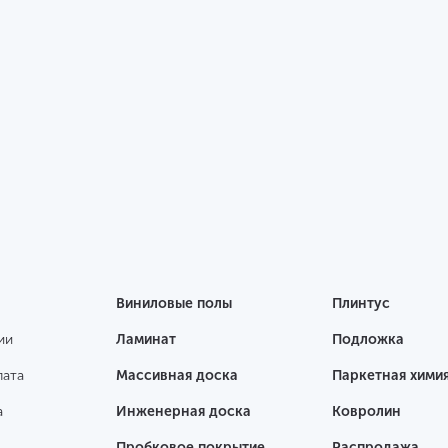
Виниловые полы
Плинтус
ии
Ламинат
Подложка
лата
Массивная доска
Паркетная хими
а
Инженерная доска
Ковролин
Пробковое покрытие
Распродажа