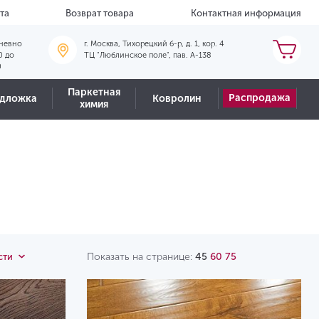
та
Возврат товара
Контактная информация
невно
г. Москва, Тихорецкий б-р, д. 1, кор. 4
0 до
ТЦ "Люблинское поле", пав. А-138
0
Паркетная
Распродажа
дложка
Ковролин
химия
Показать на странице:
45
60
75
сти