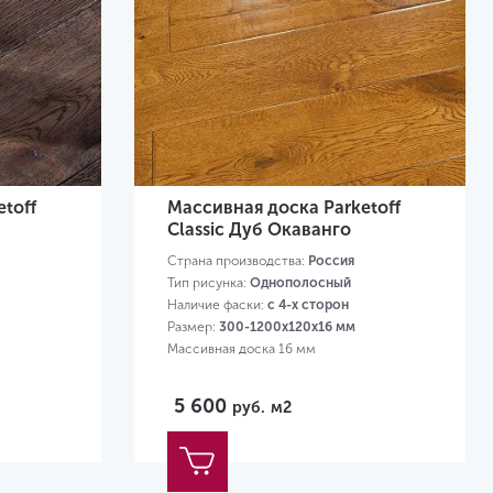
toff
Массивная доска Parketoff
Classic Дуб Окаванго
Страна производства:
Россия
Тип рисунка:
Однополосный
Наличие фаски:
с 4-х сторон
Размер:
300-1200х120х16 мм
Массивная доска 16 мм
5 600
руб.
м2