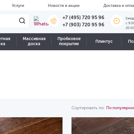
Услуги
Новости и акции
Доставка и опла
+7 (495) 720 95 96
Ежед
c 9:0
+7 (903) 720 95 96
20:0
етная
Массивная
Пробковое
Плинтус
По
ска
доска
покрытие
Сортировать по:
По популярно