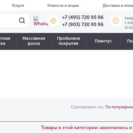
Услуги
Новости и акции
Доставка и опла
+7 (495) 720 95 96
Ежед
c 9:0
+7 (903) 720 95 96
20:0
етная
Массивная
Пробковое
Плинтус
По
ска
доска
покрытие
Сортировать по:
По популярно
Товары в этой категории закончились 