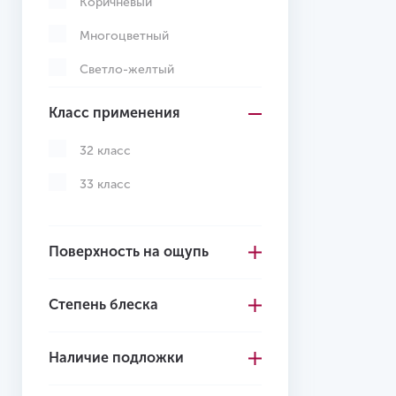
Коричневый
Многоцветный
Светло-желтый
Светло-коричневый
Класс применения
Светло-серый
32 класс
Серо-коричневый
33 класс
Серый
Темно-коричневый
Поверхность на ощупь
Темно-серый
Степень блеска
Зеленый
Бордовый
Наличие подложки
Желтый