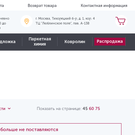
та
Возврат товара
Контактная информация
невно
г. Москва, Тихорецкий б-р, д. 1, кор. 4
0 до
ТЦ "Люблинское поле", пав. А-138
0
Паркетная
Распродажа
дложка
Ковролин
химия
Показать на странице:
45
60
75
сти
и больше не поставляются