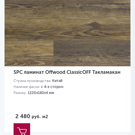
SPC ламинат Offwood ClassicOFF Такламакан
Страна производства:
Китай
Наличие фаски:
с 4-х сторон
Размер:
1220х182х4 мм
2 480
руб.
м2