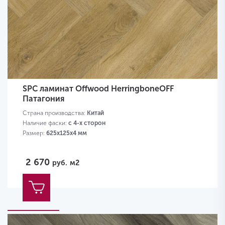
SPC ламинат Offwood HerringboneOFF
Патагония
Страна производства:
Китай
Наличие фаски:
с 4-х сторон
Размер:
625х125х4 мм
2 670
руб.
м2