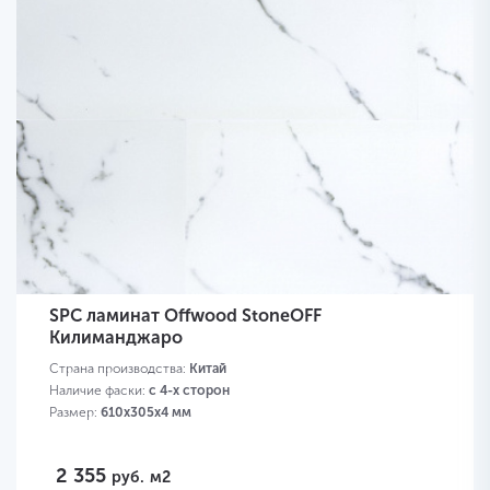
SPC ламинат Offwood StoneOFF
Килиманджаро
Страна производства:
Китай
Наличие фаски:
с 4-х сторон
Размер:
610х305х4 мм
2 355
руб.
м2