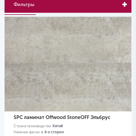
Фильтры
SPC ламинат Offwood StoneOFF Эльбрус
Страна производства:
Китай
Наличие фаски:
с 4-х сторон