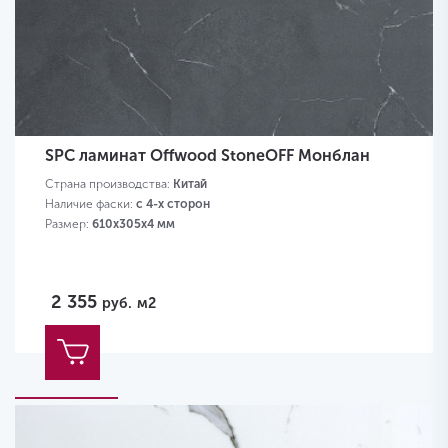
SPC ламинат Offwood StoneOFF Монблан
Страна производства:
Китай
Наличие фаски:
с 4-х сторон
Размер:
610х305х4 мм
2 355
руб.
м2