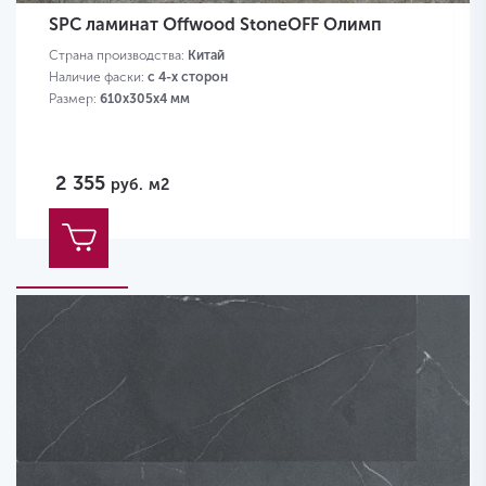
SPC ламинат Offwood StoneOFF Олимп
Страна производства:
Китай
Наличие фаски:
с 4-х сторон
Размер:
610х305х4 мм
2 355
руб.
м2