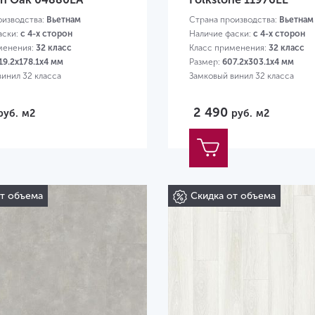
оизводства:
Вьетнам
Страна производства:
Вьетнам
аски:
с 4-х сторон
Наличие фаски:
с 4-х сторон
менения:
32 класс
Класс применения:
32 класс
19.2х178.1х4 мм
Размер:
607.2х303.1х4 мм
винил 32 класса
Замковый винил 32 класса
2 490
руб.
м2
руб.
м2
от объема
Скидка от объема