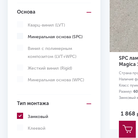
Основа
Кварц-винил (LVT)
Минеральная основа (SPC)
Винил с полимерным
композитом (LVT+WPC)
SPC лам
Magica 
Жесткий винил (Rigid)
Страна пр
Наличие ф
Минеральная основа (WPC)
Класс при
Размер:
60
Замковый 
Тип монтажа
1 868
Замковый
Клеевой