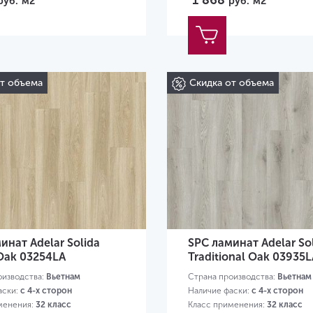
1 868
руб.
м2
руб.
м2
от объема
Скидка от объема
инат Adelar Solida
SPC ламинат Adelar So
 Oak 03254LA
Traditional Oak 03935L
оизводства:
Вьетнам
Страна производства:
Вьетнам
аски:
с 4-х сторон
Наличие фаски:
с 4-х сторон
менения:
32 класс
Класс применения:
32 класс