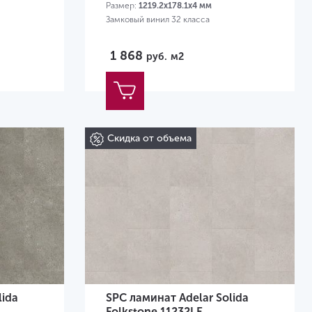
Размер:
1219.2х178.1х4 мм
Замковый винил 32 класса
1 868
руб.
м2
Скидка от объема
lida
SPC ламинат Adelar Solida
Folkstone 11232LE