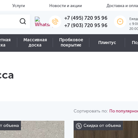
Услуги
Новости и акции
Доставка и опла
+7 (495) 720 95 96
Ежед
c 9:0
+7 (903) 720 95 96
20:0
етная
Массивная
Пробковое
Плинтус
По
ска
доска
покрытие
сса
Сортировать по:
По популярно
от объема
Скидка от объема