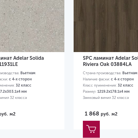
инат Adelar Solida
SPC ламинат Adelar So
11931LE
Riviera Oak 03884LA
оизводства:
Вьетнам
Страна производства:
Вьетнам
аски:
с 4-х сторон
Наличие фаски:
с 4-х сторон
менения:
32 класс
Класс применения:
32 класс
7.2х303.1х4 мм
Размер:
1219.2х178.1х4 мм
винил 32 класса
Замковый винил 32 класса
1 868
руб.
м2
руб.
м2