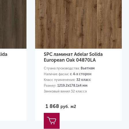
lida
SPC ламинат Adelar Solida
European Oak 04870LA
Страна производства:
Вьетнам
Наличие фаски:
с 4-х сторон
Класс применения:
32 класс
Размер:
1219.2х178.1х4 мм
Замковый винил 32 класса
1 868
руб.
м2