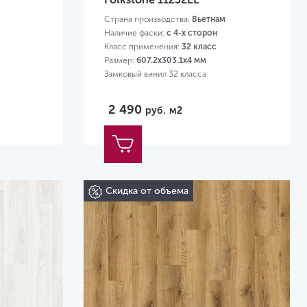
Страна производства:
Вьетнам
Наличие фаски:
с 4-х сторон
Класс применения:
32 класс
Размер:
607.2х303.1х4 мм
Замковый винил 32 класса
2 490
руб.
м2
Скидка от объема