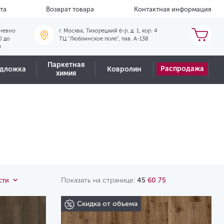
та
Возврат товара
Контактная информация
невно
г. Москва, Тихорецкий б-р, д. 1, кор. 4
0 до
ТЦ "Люблинское поле", пав. А-138
0
Паркетная
Распродажа
дложка
Ковролин
химия
Показать на странице:
45
60
75
сти
Скидка от объема