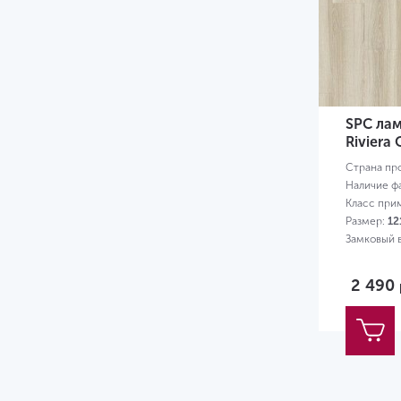
5.3
5.5
6
6.5
SPC лам
7
Riviera
Страна пр
8
Наличие ф
Класс при
8.5
Размер:
12
9
Замковый 
12
2 490