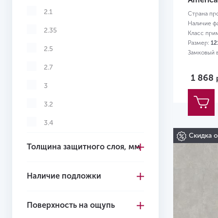
2.1
Страна пр
Наличие ф
2.35
Класс при
Размер:
12
2.5
Замковый 
2.7
1 868
3
3.2
3.4
Скидка 
3.5
Толщина защитного слоя, мм
3.6
Наличие подложки
3.7
3.85
Поверхность на ощупь
4