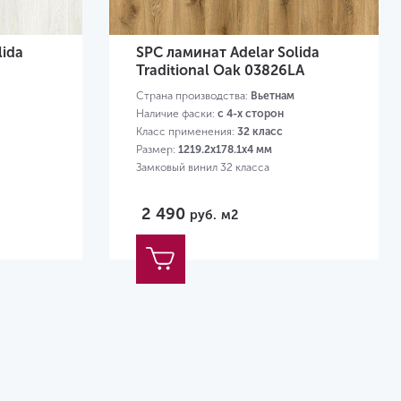
lida
SPC ламинат Adelar Solida
Traditional Oak 03826LA
Страна производства:
Вьетнам
Наличие фаски:
с 4-х сторон
Класс применения:
32 класс
Размер:
1219.2х178.1х4 мм
Замковый винил 32 класса
2 490
руб.
м2