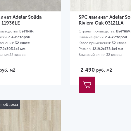
инат Adelar Solida
SPC ламинат Adelar So
 11936LE
Riviera Oak 03121LA
оизводства:
Вьетнам
Страна производства:
Вьетнам
аски:
с 4-х сторон
Наличие фаски:
с 4-х сторон
менения:
32 класс
Класс применения:
32 класс
7.2х303.1х4 мм
Размер:
1219.2х178.1х4 мм
винил 32 класса
Замковый винил 32 класса
2 490
руб.
м2
руб.
м2
от объема