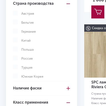
1 868
Страна производства
Светло-коричневый
Светло-серый
Австрия
Серо-коричневый
Бельгия
Скидка 
Серый
Германия
Темно-коричневый
Китай
Темно-серый
Польша
Черный
Россия
Желтый
Турция
Желто-красный
Южная Корея
SPC лам
Вьетнам
Riviera
Наличие фаски
Страна пр
Узбекистан
Наличие ф
Класс применения
Класс при