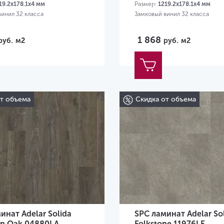
19.2х178.1х4 мм
Размер:
1219.2х178.1х4 мм
винил 32 класса
Замковый винил 32 класса
1 868
руб.
м2
руб.
м2
от объема
Скидка от объема
инат Adelar Solida
SPC ламинат Adelar So
an Oak 04880LA
Folkstone 11976LE