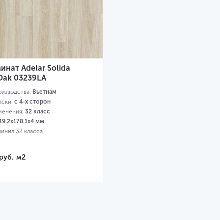
инат Adelar Solida
 Oak 03239LA
оизводства:
Вьетнам
аски:
с 4-х сторон
менения:
32 класс
19.2х178.1х4 мм
винил 32 класса
руб.
м2