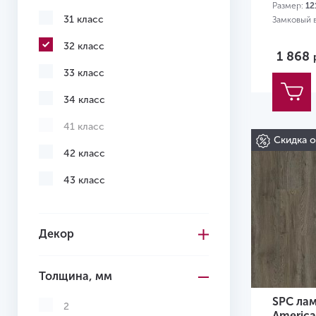
Размер:
12
31 класс
Замковый 
32 класс
1 868
33 класс
34 класс
41 класс
Скидка 
42 класс
43 класс
Декор
Толщина, мм
SPC лам
2
Americ