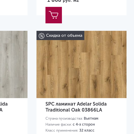
1 868
руб.
м2
Скидка от объема
lida
SPC ламинат Adelar Solida
A
Traditional Oak 03866LA
Страна производства:
Вьетнам
Наличие фаски:
с 4-х сторон
Класс применения:
32 класс