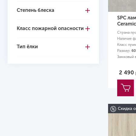
Степень блеска
4+1
SPC лам
4.1
Ceramic
Класс пожарной опасности
4.2
Страна пр
Наличие ф
4.3
Класс при
Тип ёлки
Размер:
60
4.4
Замковый 
4.5
2 490
4.6
4.7
5.0
Скидка 
5
5.2