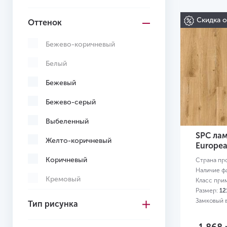
Скидка 
Оттенок
Бежево-коричневый
Белый
Бежевый
Бежево-серый
Выбеленный
SPC лам
Желто-коричневый
Europe
Коричневый
Страна пр
Наличие ф
Кремовый
Класс при
Размер:
12
Многоцветный
Замковый 
Тип рисунка
Светло-желтый