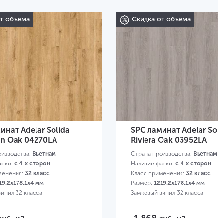
от объема
Скидка от объема
инат Adelar Solida
SPC ламинат Adelar So
an Oak 04270LA
Riviera Oak 03952LA
оизводства:
Вьетнам
Страна производства:
Вьетнам
аски:
с 4-х сторон
Наличие фаски:
с 4-х сторон
менения:
32 класс
Класс применения:
32 класс
19.2х178.1х4 мм
Размер:
1219.2х178.1х4 мм
винил 32 класса
Замковый винил 32 класса