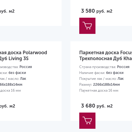
3 580
руб.
м2
руб.
м2
ная доска Polarwood
Паркетная доска Focus
Дуб Living 3S
Трехполосная Дуб Kh
оизводства:
Россия
Страна производства:
Россия
аски:
без фаски
Наличие фаски:
без фаски
ак / масло:
Лак
Покрытие лак / масло:
Лак
66х188х14мм
Размер:
2266х188х14мм
 доска 16 мм
Паркетная доска 16 мм
3 680
руб.
м2
руб.
м2