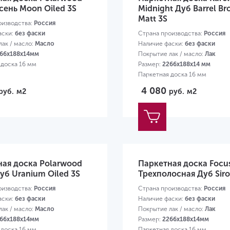
сень Moon Oiled 3S
Midnight Дуб Barrel B
Matt 3S
оизводства:
Россия
аски:
без фаски
Страна производства:
Россия
ак / масло:
Масло
Наличие фаски:
без фаски
66х188х14мм
Покрытие лак / масло:
Лак
 доска 16 мм
Размер:
2266х188х14 мм
Паркетная доска 16 мм
4 080
руб.
м2
руб.
м2
ная доска Polarwood
Паркетная доска Focus
уб Uranium Oiled 3S
Трехполосная Дуб Sir
оизводства:
Россия
Страна производства:
Россия
аски:
без фаски
Наличие фаски:
без фаски
ак / масло:
Масло
Покрытие лак / масло:
Лак
66х188х14мм
Размер:
2266х188х14мм
 доска 16 мм
Паркетная доска 16 мм