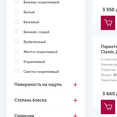
Бежево-коричневый
3 550
Белый
Бежевый
Бежево-серый
Выбеленный
Паркет
Classic 
Желто-коричневый
Страна пр
Коричневый
Наличие ф
Покрытие л
Светло-коричневый
Размер:
22
Паркетная
Серо-коричневый
Поверхность на ощупь
Серый
3 660
Степень блеска
Темно-коричневый
Черный
Селекция