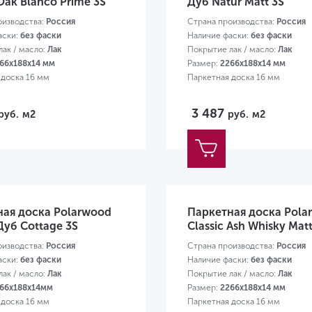
 Oak Blanco Prime 3S
Дуб Natur Matt 3S
оизводства:
Россия
Страна производства:
Россия
аски:
без фаски
Наличие фаски:
без фаски
ак / масло:
Лак
Покрытие лак / масло:
Лак
66х188х14 мм
Размер:
2266х188х14 мм
 доска 16 мм
Паркетная доска 16 мм
3 487
руб.
м2
руб.
м2
ная доска Polarwood
Паркетная доска Pola
 Дуб Cottage 3S
Classic Ash Whisky Matt
оизводства:
Россия
Страна производства:
Россия
аски:
без фаски
Наличие фаски:
без фаски
ак / масло:
Лак
Покрытие лак / масло:
Лак
66х188х14мм
Размер:
2266х188х14 мм
 доска 16 мм
Паркетная доска 16 мм