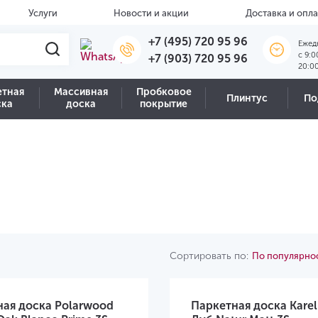
Услуги
Новости и акции
Доставка и опла
+7 (495) 720 95 96
Ежед
c 9:0
+7 (903) 720 95 96
20:0
етная
Массивная
Пробковое
Плинтус
По
ска
доска
покрытие
Сортировать по:
По популярно
ная доска Polarwood
Паркетная доска Kareli