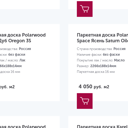
ная доска Polarwood
Паркетная доска Pola
 Дуб Oregon 3S
Space Ясень Saturn Oil
оизводства:
Россия
Страна производства:
Россия
аски:
без фаски
Наличие фаски:
без фаски
ак / масло:
Лак
Покрытие лак / масло:
Масло
66х188х14мм
Размер:
2266х188х14мм
 доска 16 мм
Паркетная доска 16 мм
4 050
руб.
м2
руб.
м2
ная доска Polarwood
Паркетная доска Karel