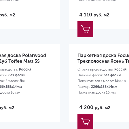
4 110
руб.
м2
руб.
м2
ная доска Polarwood
Паркетная доска Focus
Дуб Toffee Matt 3S
Трехполосная Ясень T
оизводства:
Россия
Страна производства:
Россия
аски:
без фаски
Наличие фаски:
без фаски
ак / масло:
Лак
Покрытие лак / масло:
Масло
66х188х14мм
Размер:
2266х188х14мм
 доска 16 мм
Паркетная доска 16 мм
4 200
руб.
м2
руб.
м2