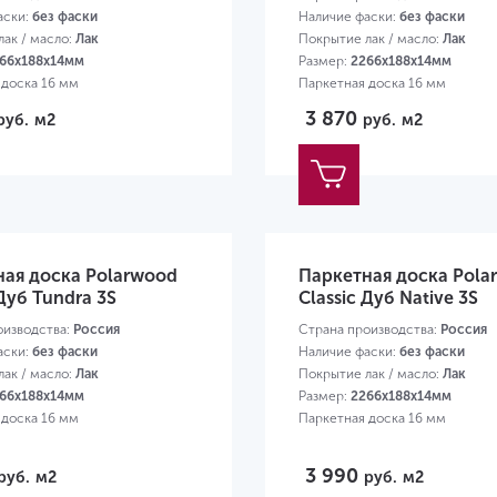
аски:
без фаски
Наличие фаски:
без фаски
ак / масло:
Лак
Покрытие лак / масло:
Лак
66х188х14мм
Размер:
2266х188х14мм
 доска 16 мм
Паркетная доска 16 мм
3 870
руб.
м2
руб.
м2
ная доска Polarwood
Паркетная доска Pola
 Дуб Tundra 3S
Classic Дуб Native 3S
оизводства:
Россия
Страна производства:
Россия
аски:
без фаски
Наличие фаски:
без фаски
ак / масло:
Лак
Покрытие лак / масло:
Лак
66х188х14мм
Размер:
2266х188х14мм
 доска 16 мм
Паркетная доска 16 мм
3 990
руб.
м2
руб.
м2