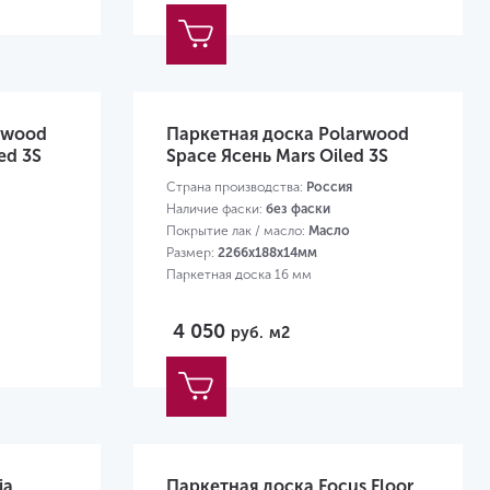
rwood
Паркетная доска Polarwood
ed 3S
Space Ясень Mars Oiled 3S
Страна производства:
Россия
Наличие фаски:
без фаски
Покрытие лак / масло:
Масло
Размер:
2266х188х14мм
Паркетная доска 16 мм
4 050
руб.
м2
ia
Паркетная доска Focus Floor