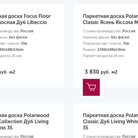
ая доска Focus Floor
Паркетная доска Pola
осная Дуб Libeccio
Classic Ясень Riccota M
оизводства:
Россия
Страна производства:
Россия
аски:
без фаски
Наличие фаски:
без фаски
ак / масло:
Лак
Покрытие лак / масло:
Лак
66х188х14мм
Размер:
2266х188х14мм
 доска 16 мм
Паркетная доска 16 мм
3 830
руб.
м2
руб.
м2
ная доска Polarwood
Паркетная доска Pola
Collection Дуб Living
Classic Дуб Living Whit
oss 3S
3S
оизводства:
Россия
Страна производства:
Россия