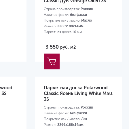
Classic Дуб Vintage Oiled 3S
Страна производства:
Россия
Наличие фаски:
без фаски
Покрытие лак / масло:
Масло
Размер:
2266х188х14мм
Паркетная доска 16 мм
3 550
руб.
м2
rwood
Паркетная доска Polarwood
 3S
Classic Ясень Living White Matt
3S
Страна производства:
Россия
Наличие фаски:
без фаски
Покрытие лак / масло:
Лак
Размер:
2266х188х14мм