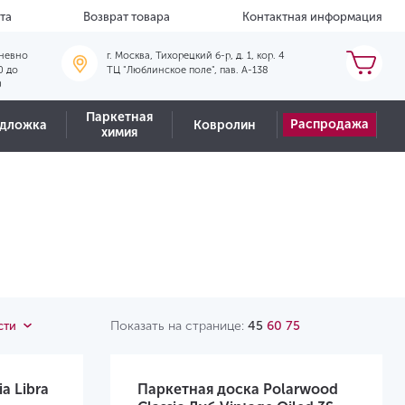
та
Возврат товара
Контактная информация
невно
г. Москва, Тихорецкий б-р, д. 1, кор. 4
0 до
ТЦ "Люблинское поле", пав. А-138
0
Паркетная
Распродажа
дложка
Ковролин
химия
Показать на странице:
45
60
75
сти
a Libra
Паркетная доска Polarwood