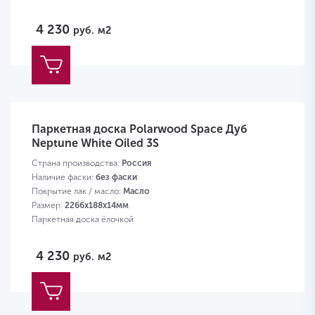
4 230
руб.
м2
Паркетная доска Polarwood Space Дуб
Neptune White Oiled 3S
Страна производства:
Россия
Наличие фаски:
без фаски
Покрытие лак / масло:
Масло
Размер:
2266х188х14мм
Паркетная доска ёлочкой
4 230
руб.
м2