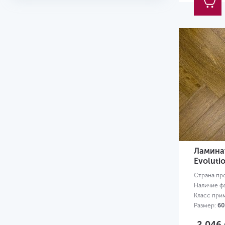
Ламинат
Evoluti
Страна пр
Наличие ф
Класс при
Размер:
60
2 046