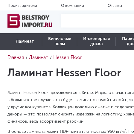
Производители
О компании
Отзывы
Виниловые
Инженерная
Парк
Ламинат
полы
доска
до
Главная
Ламинат
Hessen Floor
/
/
Ламинат Hessen Floor
Ламинт Hessen Floor производится в Китае. Марка отличается
в большинстве случаев это будет ламинат с самой низкой цено
у других конкурентов. Коллекции довольно сжатые и содержа
декоры — это позволяет снижать издержки на логистику, хран
финансов, весь ассортимент рабочий.
В основе ламината лежит HDF-плита плотностью 950 кг/м³. П