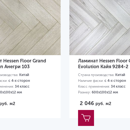
 Hessen Floor Grand
Ламинат Hessen Floor 
on Анегри 103
Evolution Кайя 9284-2
оизводства:
Китай
Страна производства:
Китай
аски:
с 4-х сторон
Наличие фаски:
с 4-х сторон
менения:
34 класс
Класс применения:
34 класс
0х100х12 мм
Размер:
600х100х12 мм
2 046
руб.
м2
руб.
м2