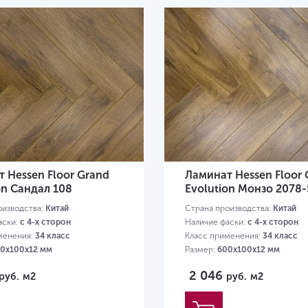
 Hessen Floor Grand
Ламинат Hessen Floor 
on Сандал 108
Evolution Монзо 2078-
оизводства:
Китай
Страна производства:
Китай
аски:
с 4-х сторон
Наличие фаски:
с 4-х сторон
менения:
34 класс
Класс применения:
34 класс
0х100х12 мм
Размер:
600х100х12 мм
2 046
руб.
м2
руб.
м2