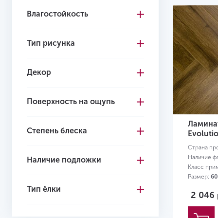
Влагостойкость
Тип рисунка
Декор
Поверхность на ощупь
Ламинат
Степень блеска
Evoluti
Страна пр
Наличие ф
Наличие подложки
Класс при
Размер:
60
Тип ёлки
2 046