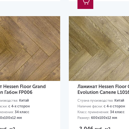
 Hessen Floor Grand
Ламинат Hessen Floor 
on Габон FP006
Evolution Сапеле L101
оизводства:
Китай
Страна производства:
Китай
аски:
с 4-х сторон
Наличие фаски:
с 4-х сторон
менения:
34 класс
Класс применения:
34 класс
0х100х12 мм
Размер:
600х100х12 мм
2 046