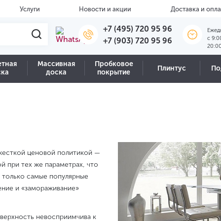
Услуги
Новости и акции
Доставка и опла
+7 (495) 720 95 96
Ежед
c 9:0
+7 (903) 720 95 96
20:0
етная
Массивная
Пробковое
Плинтус
По
ска
доска
покрытие
 жесткой ценовой политикой —
й при тех же параметрах, что
т только самые популярные
ение и «замораживание»
оверхность невосприимчива к