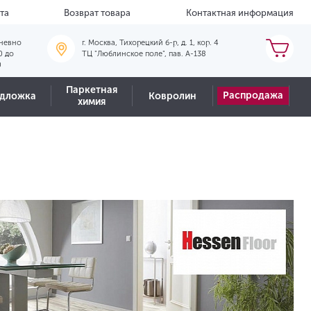
та
Возврат товара
Контактная информация
невно
г. Москва, Тихорецкий б-р, д. 1, кор. 4
0 до
ТЦ "Люблинское поле", пав. А-138
0
Паркетная
Распродажа
дложка
Ковролин
химия