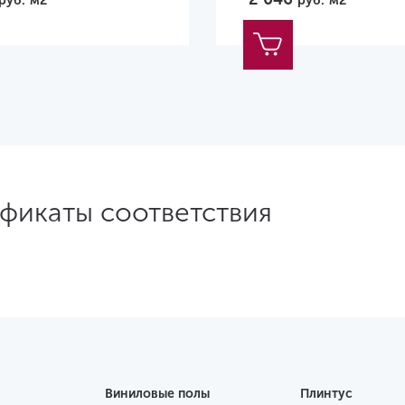
руб.
м2
руб.
м2
ификаты соответствия
Виниловые полы
Плинтус