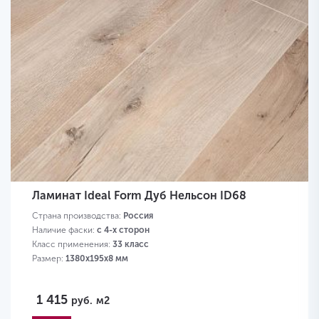
Ламинат Ideal Form Дуб Нельсон ID68
Страна производства:
Россия
Наличие фаски:
с 4-х сторон
Класс применения:
33 класс
Размер:
1380х195х8 мм
1 415
руб.
м2