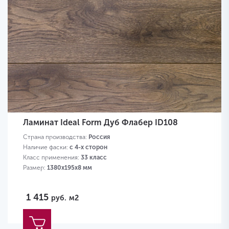
Ламинат Ideal Form Дуб Флабер ID108
Страна производства:
Россия
Наличие фаски:
с 4-х сторон
Класс применения:
33 класс
Размер:
1380х195х8 мм
1 415
руб.
м2