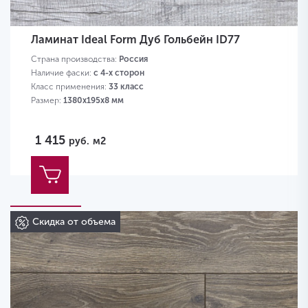
Ламинат Ideal Form Дуб Гольбейн ID77
Страна производства:
Россия
Наличие фаски:
с 4-х сторон
Класс применения:
33 класс
Размер:
1380х195х8 мм
1 415
руб.
м2
Скидка от объема