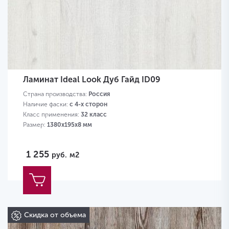
Ламинат Ideal Look Дуб Гайд ID09
Страна производства:
Россия
Наличие фаски:
с 4-х сторон
Класс применения:
32 класс
Размер:
1380х195х8 мм
1 255
руб.
м2
Скидка от объема