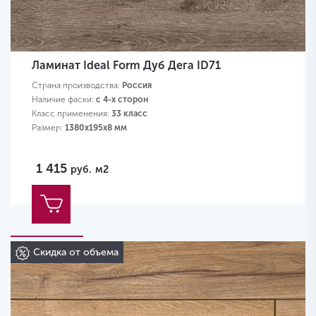
Ламинат Ideal Form Дуб Дега ID71
Страна производства:
Россия
Наличие фаски:
с 4-х сторон
Класс применения:
33 класс
Размер:
1380х195х8 мм
1 415
руб.
м2
Скидка от объема