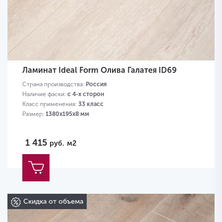
Ламинат Ideal Form Олива Галатея ID69
Страна производства:
Россия
Наличие фаски:
с 4-х сторон
Класс применения:
33 класс
Размер:
1380х195х8 мм
1 415
руб.
м2
Скидка от объема