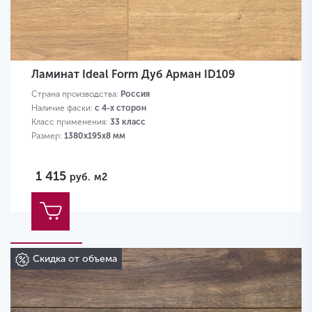
Ламинат Ideal Form Дуб Арман ID109
Страна производства:
Россия
Наличие фаски:
с 4-х сторон
Класс применения:
33 класс
Размер:
1380х195х8 мм
1 415
руб.
м2
Скидка от объема