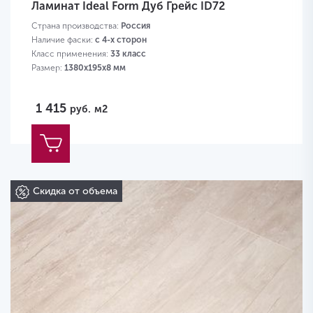
Ламинат Ideal Form Дуб Грейс ID72
Страна производства:
Россия
Наличие фаски:
с 4-х сторон
Класс применения:
33 класс
Размер:
1380х195х8 мм
1 415
руб.
м2
Скидка от объема