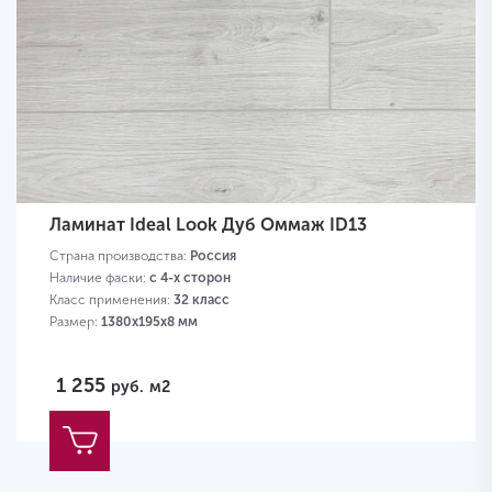
Ламинат Ideal Look Дуб Оммаж ID13
Страна производства:
Россия
Наличие фаски:
с 4-х сторон
Класс применения:
32 класс
Размер:
1380х195х8 мм
1 255
руб.
м2