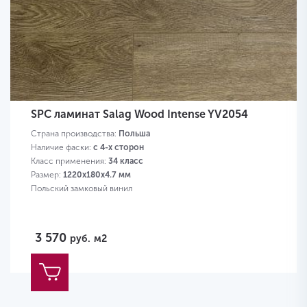
SPC ламинат Salag Wood Intense YV2054
Страна производства:
Польша
Наличие фаски:
с 4-х сторон
Класс применения:
34 класс
Размер:
1220х180х4.7 мм
Польский замковый винил
3 570
руб.
м2