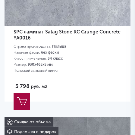
SPC ламинат Salag Stone RC Grunge Concrete
YA0016
Страна производства:
Польша
Наличие фаски:
без фаски
Класс применения:
34 класс
Размер:
930х465х5 мм
Польский замковый винил
3 798
руб.
м2
Скидка от объема
Подложка в подарок