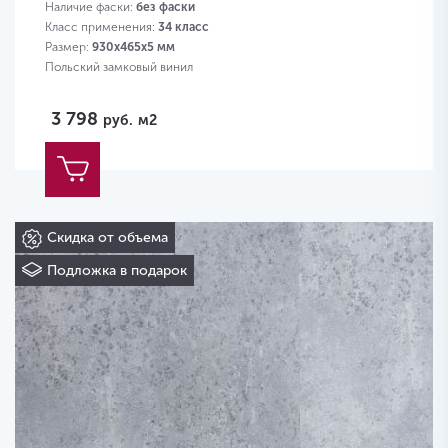
Наличие фаски:
без фаски
Класс применения:
34 класс
Размер:
930х465х5 мм
Польский замковый винил
3 798
руб.
м2
Скидка от объема
Подложка в подарок