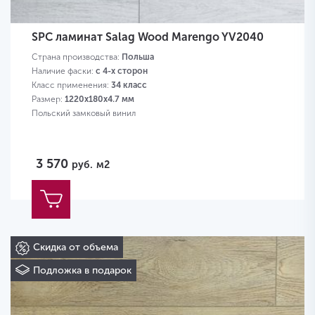
SPC ламинат Salag Wood Marengo YV2040
Страна производства:
Польша
Наличие фаски:
с 4-х сторон
Класс применения:
34 класс
Размер:
1220х180х4.7 мм
Польский замковый винил
3 570
руб.
м2
Скидка от объема
Подложка в подарок