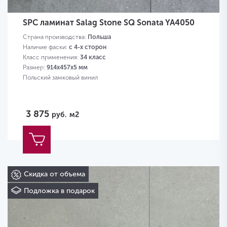
SPC ламинат Salag Stone SQ Sonata YA4050
Страна производства:
Польша
Наличие фаски:
с 4-х сторон
Класс применения:
34 класс
Размер:
914х457х5 мм
Польский замковый винил
3 875
руб.
м2
Скидка от объема
Подложка в подарок