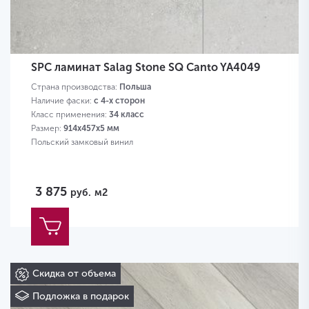
SPC ламинат Salag Stone SQ Canto YA4049
Страна производства:
Польша
Наличие фаски:
с 4-х сторон
Класс применения:
34 класс
Размер:
914х457х5 мм
Польский замковый винил
3 875
руб.
м2
Скидка от объема
Подложка в подарок