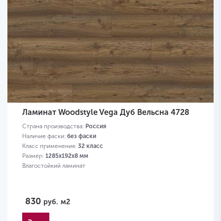
Ламинат Woodstyle Vega Дуб Вельсна 4728
Страна производства:
Россия
Наличие фаски:
без фаски
Класс применения:
32 класс
Размер:
1285х192х8 мм
Влагостойкий ламинат
830
руб.
м2