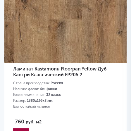
Ламинат Kastamonu Floorpan Yellow Дуб
Кантри Классический FP205.2
Страна производства:
Россия
Наличие фаски:
без фаски
Класс применения:
32 класс
Размер:
1380х195х8 мм
Влагостойкий ламинат
760
руб.
м2