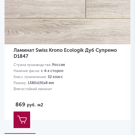
Ламинат Swiss Krono Ecologik Дуб Супремо
D1847
Страна производства:
Россия
Наличие фаски:
с 4-х сторон
Класс применения:
32 класс
Размер:
1380х191х8 мм
Влагостойкий ламинат
869
руб.
м2