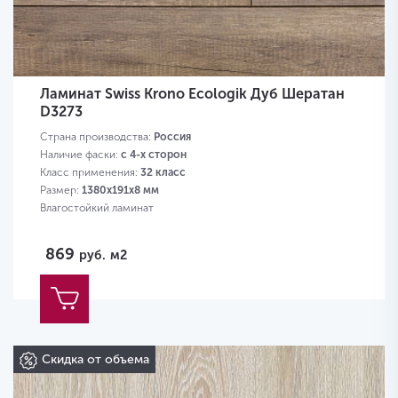
Ламинат Swiss Krono Ecologik Дуб Шератан
D3273
Страна производства:
Россия
Наличие фаски:
с 4-х сторон
Класс применения:
32 класс
Размер:
1380х191х8 мм
Влагостойкий ламинат
869
руб.
м2
Скидка от объема