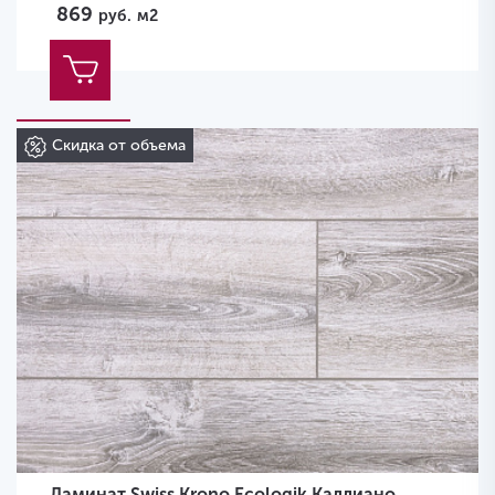
869
руб.
м2
Скидка от объема
Ламинат Swiss Krono Ecologik Каллиано