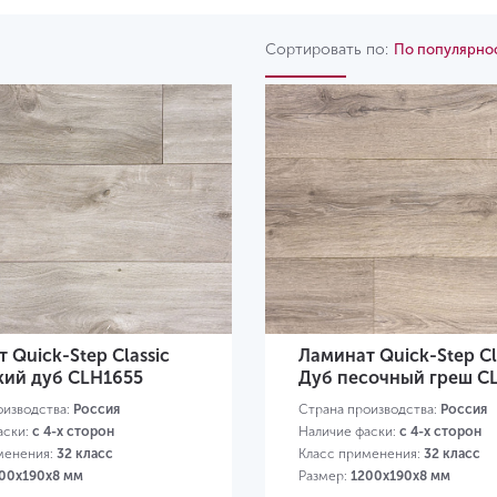
Сортировать по:
По популярно
 Quick-Step Classic
Ламинат Quick-Step Cl
кий дуб CLH1655
Дуб песочный греш C
оизводства:
Россия
Страна производства:
Россия
аски:
с 4-х сторон
Наличие фаски:
с 4-х сторон
менения:
32 класс
Класс применения:
32 класс
00х190х8 мм
Размер:
1200х190х8 мм