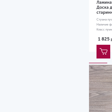
Ламинат
Доска д
старин
Страна пр
Наличие ф
Класс при
Размер:
12
1 825