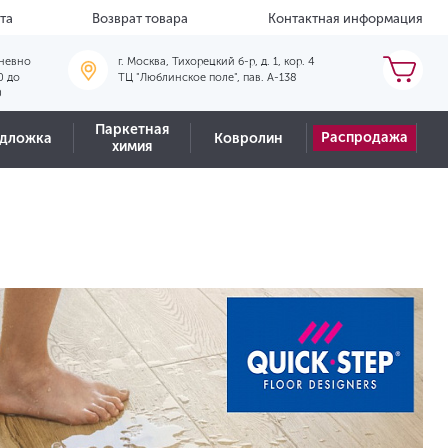
та
Возврат товара
Контактная информация
невно
г. Москва, Тихорецкий б-р, д. 1, кор. 4
0 до
ТЦ "Люблинское поле", пав. А-138
0
Паркетная
Распродажа
дложка
Ковролин
химия