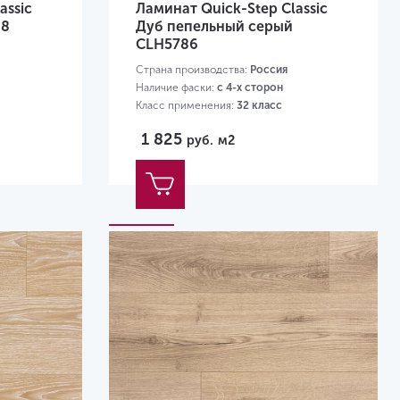
assic
Ламинат Quick-Step Classic
98
Дуб пепельный серый
CLH5786
Страна производства:
Россия
Наличие фаски:
с 4-х сторон
Класс применения:
32 класс
Размер:
1200х190х8 мм
1 825
руб.
м2