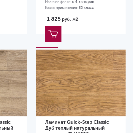
Наличие фаски:
с 4-х сторон
Класс применения:
32 класс
Размер:
1200х190х8 мм
1 825
руб.
м2
assic
Ламинат Quick-Step Classic
льный
Дуб теплый натуральный