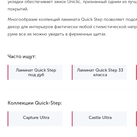
укладки обеспечивает замок Uniclic, признанный одним из луч
покрытий.
Многообразие коллекций ламината Quick Step позволяет под
декор для интерьеров фактически любой стилистической напр
руме все их можно увидеть в фирменных щитах.
Часто ищут:
Ламинат Quick Step
Ламинат Quick Step 33
под дуб
класса
Водостойкий ламинат
Ламинат Quick Step с
Quick Step
фаской
Коллекции Quick-Step:
Водостойкий ламинат
Quick-Step
Capture Ultra
Castle Ultra
Impressive Ultra
Majestic