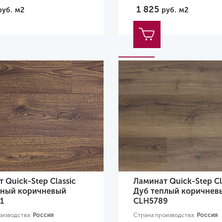
1 825
руб.
м2
руб.
м2
 Quick-Step Classic
Ламинат Quick-Step Cl
рный коричневый
Дуб теплый коричнев
1
CLH5789
оизводства:
Россия
Страна производства:
Россия