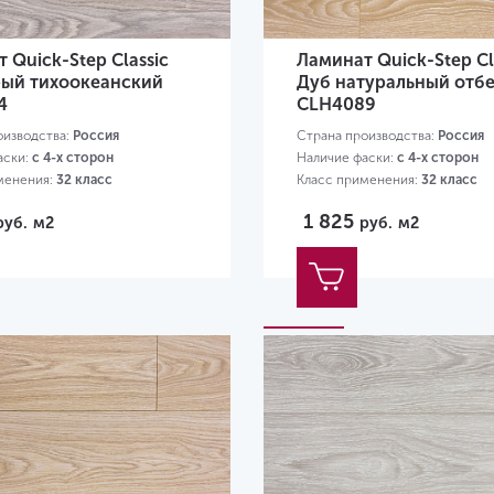
 Quick-Step Classic
Ламинат Quick-Step Cl
рый тихоокеанский
Дуб натуральный отб
4
CLH4089
оизводства:
Россия
Страна производства:
Россия
аски:
с 4-х сторон
Наличие фаски:
с 4-х сторон
менения:
32 класс
Класс применения:
32 класс
00х190х8 мм
Размер:
1200х190х8 мм
1 825
руб.
м2
руб.
м2