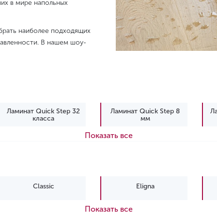
ших в мире напольных
обрать наиболее подходящих
авленности. В нашем шоу-
Ламинат Quick Step 32
Ламинат Quick Step 8
Л
класса
мм
Показать все
Ламинат Quick Step 32
Ламинат Quick-Step 9
Ла
класса под дуб
мм
Classic
Eligna
Показать все
Muse Ultra
Perspective