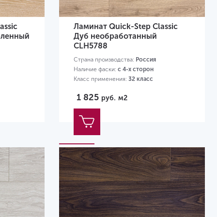
assic
Ламинат Quick-Step Classic
еленный
Дуб необработанный
CLH5788
Страна производства:
Россия
Наличие фаски:
с 4-х сторон
Класс применения:
32 класс
Размер:
1200х190х8 мм
1 825
руб.
м2