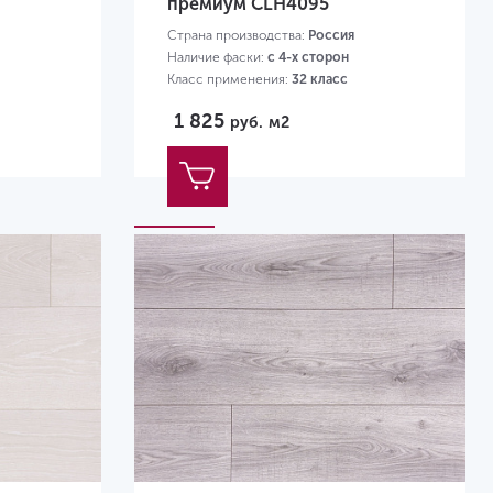
премиум CLH4095
Страна производства:
Россия
Наличие фаски:
с 4-х сторон
Класс применения:
32 класс
Размер:
1200х190х8 мм
1 825
руб.
м2