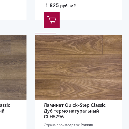
Размер:
1200х190х8 мм
1 825
руб.
м2
assic
Ламинат Quick-Step Classic
ый
Дуб термо натуральный
CLH5796
Страна производства:
Россия