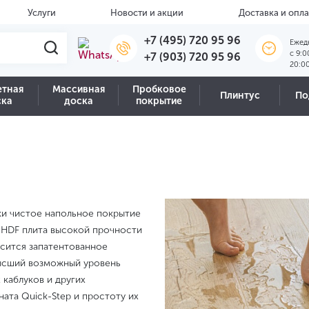
Услуги
Новости и акции
Доставка и опла
+7 (495) 720 95 96
Ежед
c 9:0
+7 (903) 720 95 96
20:0
етная
Массивная
Пробковое
Плинтус
По
ска
доска
покрытие
ки чистое напольное покрытие
я HDF плита высокой прочности
осится запатентованное
высший возможный уровень
 каблуков и других
ата Quick-Step и простоту их