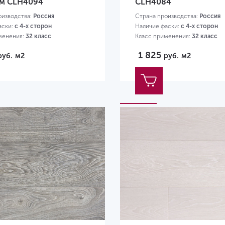
м CLH4094
CLH4084
оизводства:
Россия
Страна производства:
Россия
аски:
с 4-х сторон
Наличие фаски:
с 4-х сторон
менения:
32 класс
Класс применения:
32 класс
00х190х8 мм
Размер:
1200х190х8 мм
1 825
руб.
м2
руб.
м2