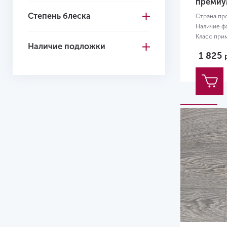
премиу
Степень блеска
Страна пр
Наличие ф
Класс при
Наличие подложки
Размер:
12
1 825