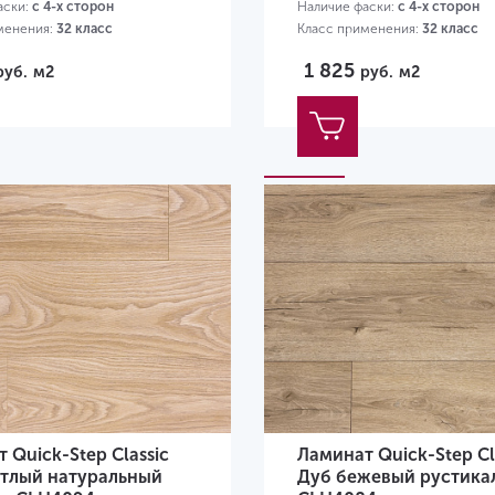
аски:
с 4-х сторон
Наличие фаски:
с 4-х сторон
менения:
32 класс
Класс применения:
32 класс
00х190х8 мм
Размер:
1200х190х8 мм
1 825
руб.
м2
руб.
м2
 Quick-Step Classic
Ламинат Quick-Step Cl
етлый натуральный
Дуб бежевый рустика