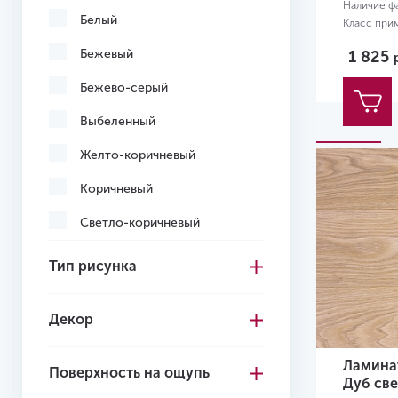
Наличие ф
Белый
Класс при
Размер:
12
Бежевый
1 825
Бежево-серый
Выбеленный
Желто-коричневый
Коричневый
Светло-коричневый
Светло-серый
Тип рисунка
Серо-коричневый
Декор
Серый
Темно-коричневый
Ламинат
Поверхность на ощупь
Дуб св
Желтый