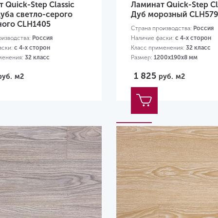
 Quick-Step Classic
Ламинат Quick-Step Cl
уба светло-серого
Дуб морозный CLH57
ного CLH1405
Страна производства:
Россия
оизводства:
Россия
Наличие фаски:
с 4-х сторон
аски:
с 4-х сторон
Класс применения:
32 класс
менения:
32 класс
Размер:
1200х190х8 мм
00х190х8 мм
1 825
руб.
м2
руб.
м2