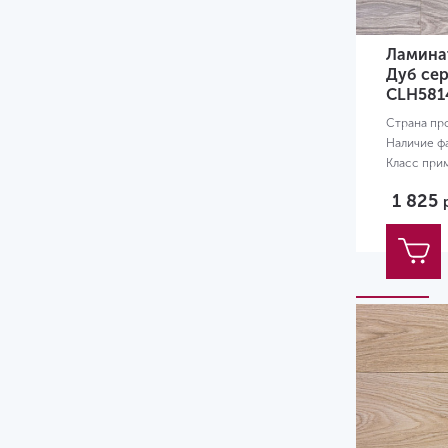
Ламинат
Дуб се
CLH581
Страна пр
Наличие ф
Класс при
Размер:
12
1 825