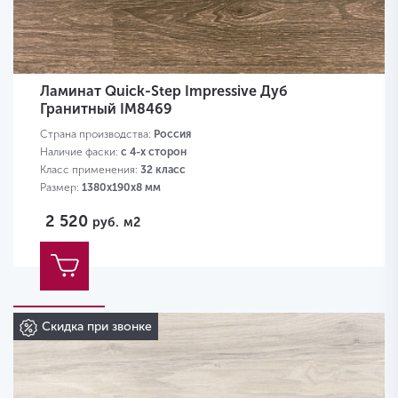
Ламинат Quick-Step Impressive Дуб
Гранитный IM8469
Страна производства:
Россия
Наличие фаски:
с 4-х сторон
Класс применения:
32 класс
Размер:
1380х190х8 мм
2 520
руб.
м2
Скидка при звонке