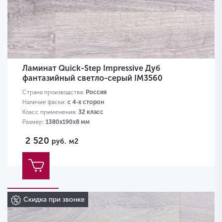
Ламинат Quick-Step Impressive Дуб
фантазийный светло-серый IM3560
Страна производства:
Россия
Наличие фаски:
с 4-х сторон
Класс применения:
32 класс
Размер:
1380х190х8 мм
2 520
руб.
м2
Скидка при звонке