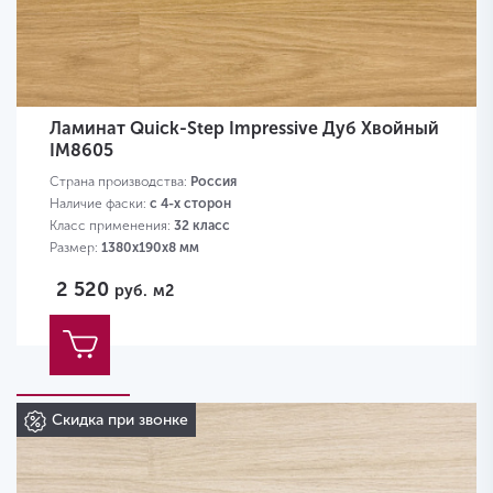
Ламинат Quick-Step Impressive Дуб Хвойный
IM8605
Страна производства:
Россия
Наличие фаски:
с 4-х сторон
Класс применения:
32 класс
Размер:
1380х190х8 мм
2 520
руб.
м2
Скидка при звонке