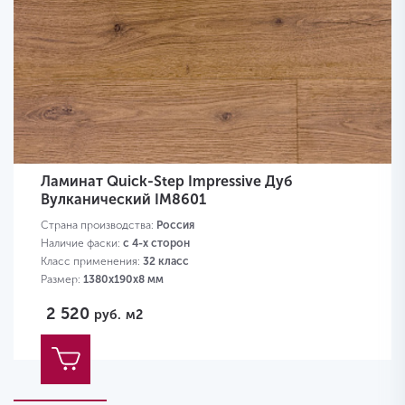
Ламинат Quick-Step Impressive Дуб
Вулканический IM8601
Страна производства:
Россия
Наличие фаски:
с 4-х сторон
Класс применения:
32 класс
Размер:
1380х190х8 мм
2 520
руб.
м2