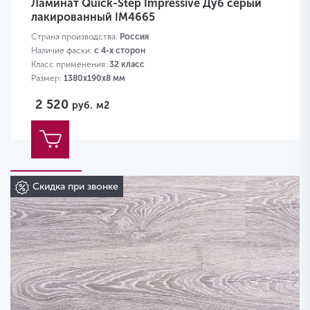
Ламинат Quick-Step Impressive Дуб серый
лакированный IM4665
Страна производства:
Россия
Наличие фаски:
с 4-х сторон
Класс применения:
32 класс
Размер:
1380х190х8 мм
2 520
руб.
м2
Скидка при звонке