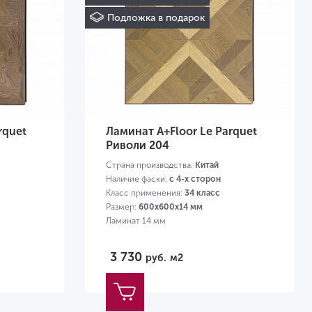
Подложка в подарок
rquet
Ламинат A+Floor Le Parquet
Риволи 204
Страна производства:
Китай
Наличие фаски:
с 4-х сторон
Класс применения:
34 класс
Размер:
600х600х14 мм
Ламинат 14 мм
3 730
руб.
м2