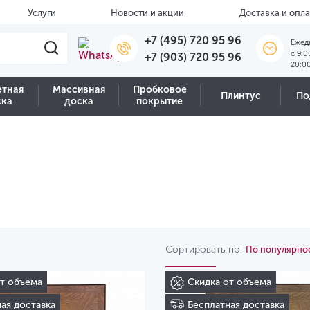
Услуги
Новости и акции
Доставка и опла
+7 (495) 720 95 96
Ежед
c 9:0
+7 (903) 720 95 96
20:0
етная
Массивная
Пробковое
Плинтус
По
ска
доска
покрытие
Сортировать по:
По популярно
от объема
Скидка от объема
ая доставка
Бесплатная доставка