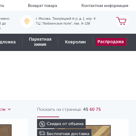
та
Возврат товара
Контактная информация
невно
г. Москва, Тихорецкий б-р, д. 1, кор. 4
0 до
ТЦ "Люблинское поле", пав. А-138
0
Паркетная
Распродажа
дложка
Ковролин
химия
Показать на странице:
45
60
75
сти
Скидка от объема
Бесплатная доставка