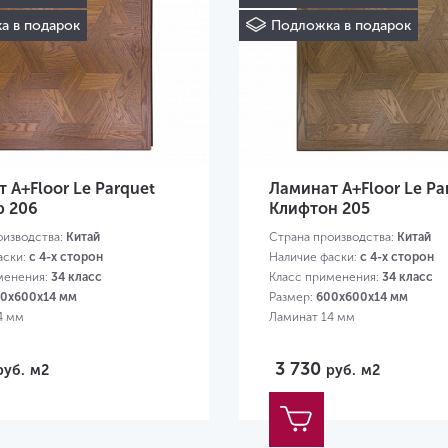
а в подарок
Подложка в подарок
 A+Floor Le Parquet
Ламинат A+Floor Le Pa
 206
Клифтон 205
оизводства:
Китай
Страна производства:
Китай
аски:
с 4-х сторон
Наличие фаски:
с 4-х сторон
менения:
34 класс
Класс применения:
34 класс
0х600х14 мм
Размер:
600х600х14 мм
4 мм
Ламинат 14 мм
3 730
руб.
м2
руб.
м2