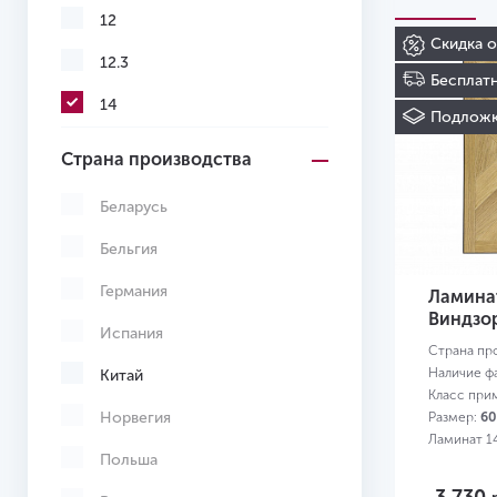
12
Скидка 
12.3
Бесплатн
14
Подложк
Страна производства
Беларусь
Бельгия
Германия
Ламинат
Виндзо
Испания
Страна пр
Наличие ф
Китай
Класс при
Норвегия
Размер:
60
Ламинат 1
Польша