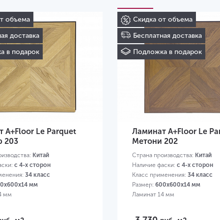
от объема
Скидка от объема
ая доставка
Бесплатная доставка
а в подарок
Подложка в подарок
 A+Floor Le Parquet
Ламинат A+Floor Le Pa
р 203
Метони 202
оизводства:
Китай
Страна производства:
Китай
аски:
с 4-х сторон
Наличие фаски:
с 4-х сторон
менения:
34 класс
Класс применения:
34 класс
0х600х14 мм
Размер:
600х600х14 мм
4 мм
Ламинат 14 мм