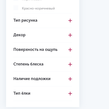
Красно-коричневый
Кремовый
Тип рисунка
Многоцветный
Декор
Светло-коричневый
Светло-серый
Поверхность на ощупь
Серо-коричневый
Степень блеска
Серый
Темно-коричневый
Наличие подложки
Темно-серый
Черный
Тип ёлки
Желтый