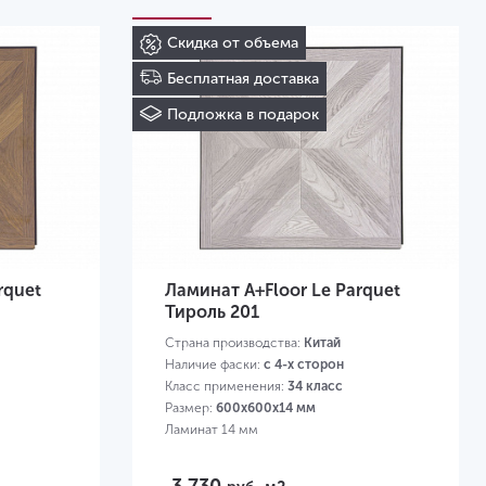
Скидка от объема
Бесплатная доставка
Подложка в подарок
rquet
Ламинат A+Floor Le Parquet
Тироль 201
Страна производства:
Китай
Наличие фаски:
с 4-х сторон
Класс применения:
34 класс
Размер:
600х600х14 мм
Ламинат 14 мм