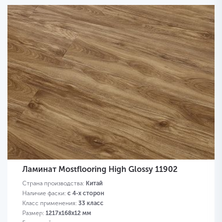
Ламинат Mostflooring High Glossy 11902
Страна производства:
Китай
Наличие фаски:
с 4-х сторон
Класс применения:
33 класс
Размер:
1217х168х12 мм