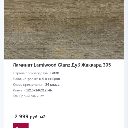
Ламинат Lamiwood Glanz Дуб Жаккард 305
Страна производства:
Китай
Наличие фаски:
с 4-х сторон
Класс применения:
34 класс
Размер:
1215х146х12 мм
Глянцевый ламинат
2 999
руб.
м2