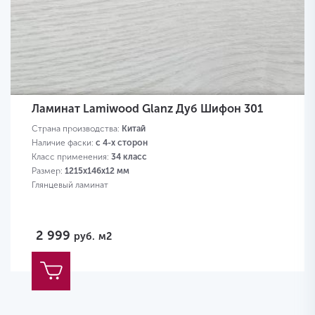
Ламинат Lamiwood Glanz Дуб Шифон 301
Страна производства:
Китай
Наличие фаски:
с 4-х сторон
Класс применения:
34 класс
Размер:
1215х146х12 мм
Глянцевый ламинат
2 999
руб.
м2