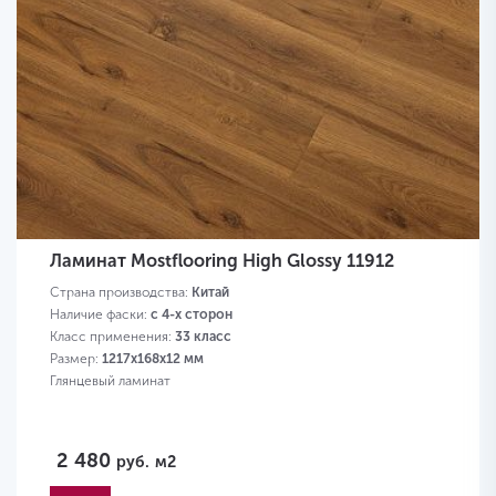
Ламинат Mostflooring High Glossy 11912
Страна производства:
Китай
Наличие фаски:
с 4-х сторон
Класс применения:
33 класс
Размер:
1217х168х12 мм
Глянцевый ламинат
2 480
руб.
м2