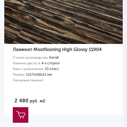
Ламинат Mostflooring High Glossy 11904
Страна производства:
Китай
Наличие фаски:
с 4-х сторон
Класс применения:
33 класс
Размер:
1217х168х12 мм
Глянцевый ламинат
2 480
руб.
м2