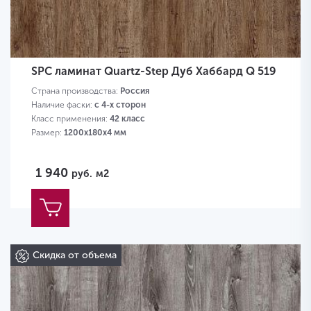
SPC ламинат Quartz-Step Дуб Хаббард Q 519
Страна производства:
Россия
Наличие фаски:
с 4-х сторон
Класс применения:
42 класс
Размер:
1200х180х4 мм
1 940
руб.
м2
Скидка от объема