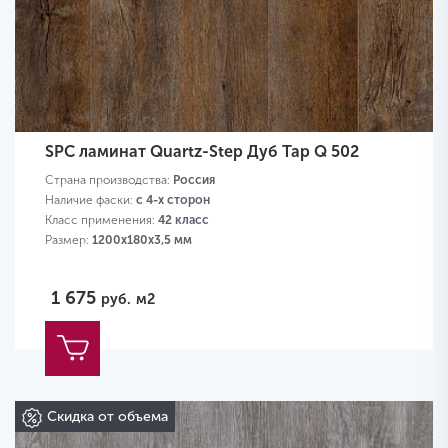
SPC ламинат Quartz-Step Дуб Тар Q 502
Страна производства:
Россия
Наличие фаски:
с 4-х сторон
Класс применения:
42 класс
Размер:
1200х180х3,5 мм
1 675
руб.
м2
Скидка от объема