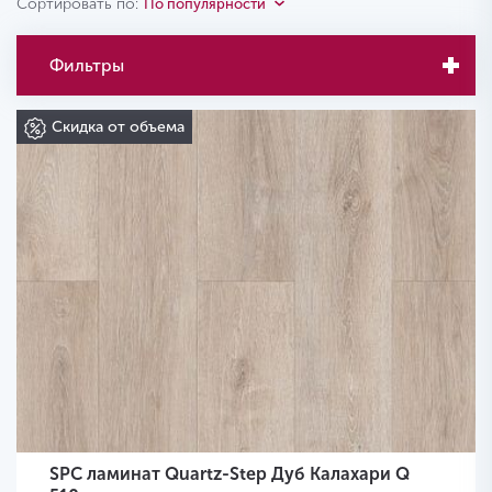
Сортировать по:
По популярности
Фильтры
Скидка от объема
SPC ламинат Quartz-Step Дуб Калахари Q