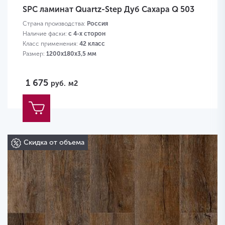
SPC ламинат Quartz-Step Дуб Сахара Q 503
Страна производства:
Россия
Наличие фаски:
с 4-х сторон
Класс применения:
42 класс
Размер:
1200х180х3,5 мм
1 675
руб.
м2
Скидка от объема