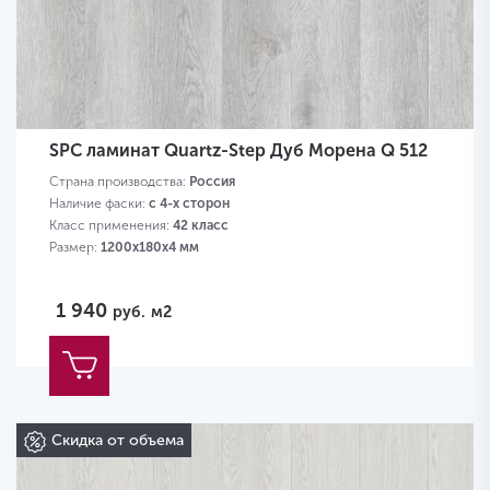
SPC ламинат Quartz-Step Дуб Морена Q 512
Страна производства:
Россия
Наличие фаски:
с 4-х сторон
Класс применения:
42 класс
Размер:
1200х180х4 мм
1 940
руб.
м2
Скидка от объема