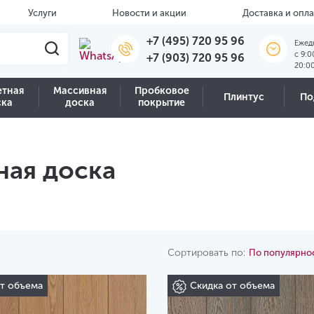
Услуги
Новости и акции
Доставка и опла
+7 (495) 720 95 96
Ежед
c 9:0
+7 (903) 720 95 96
20:0
етная
Массивная
Пробковое
Плинтус
По
ска
доска
покрытие
ная доска
Сортировать по:
По популярно
от объема
Скидка от объема