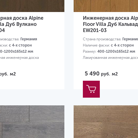
ная доска Alpine
Инженерная доска Alp
illa Дуб Вулкано
Floor Villa Дуб Кальва
04
EW201-03
оизводства:
Германия
Страна производства:
Германи
аски:
с 4-х сторон
Наличие фаски:
с 4-х сторон
0-1200х165х12 мм
Размер:
400-1200х165х12 мм
ная инженерная доска
Лакированная инженерная дос
5 490
руб.
м2
руб.
м2