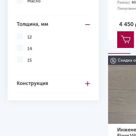
Масло
Размер:
40
Лакирован
4 450
Толщина, мм
12
14
15
Скидка 
Конструкция
Инженер
Floor V