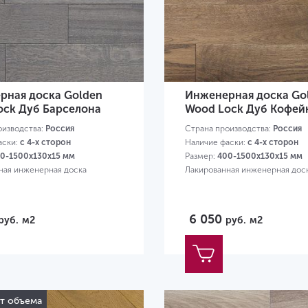
рная доска Golden
Инженерная доска Go
ock Дуб Барселона
Wood Lock Дуб Кофей
оизводства:
Россия
Страна производства:
Россия
аски:
с 4-х сторон
Наличие фаски:
с 4-х сторон
0-1500х130х15 мм
Размер:
400-1500х130х15 мм
ная инженерная доска
Лакированная инженерная дос
6 050
руб.
м2
руб.
м2
от объема