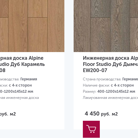
ная доска Alpine
Инженерная доска Alp
tudio Дуб Карамель
Floor Studio Дуб Дым
08
EW200-07
оизводства:
Германия
Страна производства:
Германи
аски:
с 4-х сторон
Наличие фаски:
с 4-х сторон
0-1200х145х12 мм
Размер:
400-1200х145х12 мм
ная инженерная доска
Лакированная инженерная дос
4 450
руб.
м2
руб.
м2