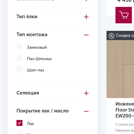
4 450
Желтый
Тип ёлки
Тип монтажа
Скидка 
Замковый
Паз-Шпонка
Шип-паз
Селекция
Инженер
Floor S
Покрытие лак / масло
EW200-
Лак
Страна пр
Наличие ф