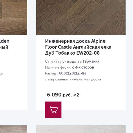
lden
Инженерная доска Alpine
ный
Floor Castle Английская елка
Дуб Тобакко EW202-08
Страна производства:
Германия
Наличие фаски:
с 4-х сторон
ка
Размер:
600х120х12 мм
Лакированная инженерная доска
6 090
руб.
м2