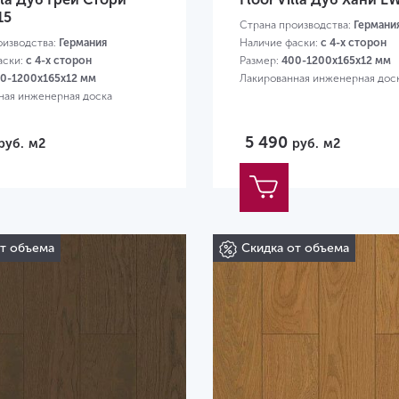
15
Страна производства:
Германи
оизводства:
Германия
Наличие фаски:
с 4-х сторон
аски:
с 4-х сторон
Размер:
400-1200х165х12 мм
0-1200х165х12 мм
Лакированная инженерная дос
ная инженерная доска
5 490
руб.
м2
руб.
м2
от объема
Скидка от объема