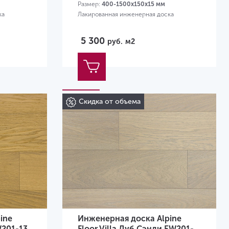
Размер:
400-1500х150х15 мм
ка
Лакированная инженерная доска
5 300
руб.
м2
Скидка от объема
ine
Инженерная доска Alpine
W201-13
Floor Villa Дуб Сэнди EW201-