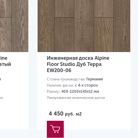
ine
Инженерная доска Alpine
чатый
Floor Studio Дуб Терра
EW200-06
я
Страна производства:
Германия
Наличие фаски:
с 4-х сторон
Размер:
400-1200х145х12 мм
ка
Лакированная инженерная доска
4 450
руб.
м2