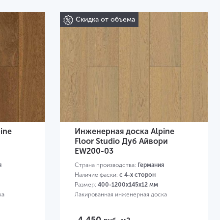
Скидка от объема
ine
Инженерная доска Alpine
Floor Studio Дуб Айвори
EW200-03
я
Страна производства:
Германия
Наличие фаски:
с 4-х сторон
Размер:
400-1200х145х12 мм
ка
Лакированная инженерная доска