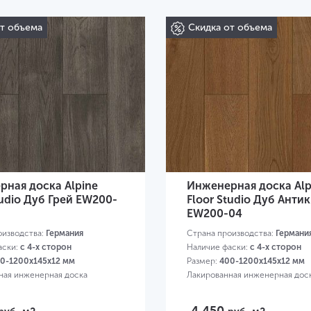
от объема
Скидка от объема
ная доска Alpine
Инженерная доска Alp
tudio Дуб Грей EW200-
Floor Studio Дуб Антик
EW200-04
оизводства:
Германия
Страна производства:
Германи
аски:
с 4-х сторон
Наличие фаски:
с 4-х сторон
0-1200х145х12 мм
Размер:
400-1200х145х12 мм
ная инженерная доска
Лакированная инженерная дос