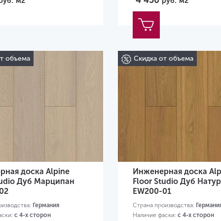
4 450
руб.
м2
руб.
м2
от объема
Скидка от объема
ная доска Alpine
Инженерная доска Alp
tudio Дуб Марципан
Floor Studio Дуб Нату
02
EW200-01
оизводства:
Германия
Страна производства:
Германи
аски:
с 4-х сторон
Наличие фаски:
с 4-х сторон