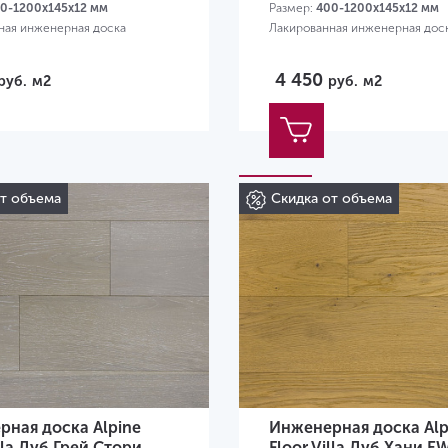
0-1200х145х12 мм
Размер:
400-1200х145х12 мм
ная инженерная доска
Лакированная инженерная дос
4 450
руб.
м2
руб.
м2
от объема
Скидка от объема
ная доска Alpine
Инженерная доска Alp
illa Дуб Грей Стори
Floor Villa Дуб Хани E