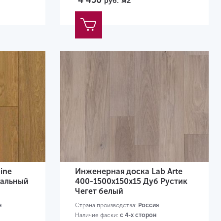
4 450
руб.
м2
ine
Инженерная доска Lab Arte
ральный
400-1500х150х15 Дуб Рустик
Чегет белый
я
Страна производства:
Россия
Наличие фаски:
с 4-х сторон