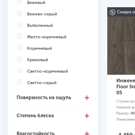
Бежевый
Скидка 
Бежево-серый
Выбеленный
Желто-коричневый
Коричневый
Кремовый
Светло-коричневый
Инженер
Светло-серый
Floor S
05
Серо-коричневый
Поверхность на ощупь
Страна пр
Серый
Наличие ф
Размер:
40
Степень блеска
Темно-коричневый
Лакирован
Темно-серый
Влагостойкость