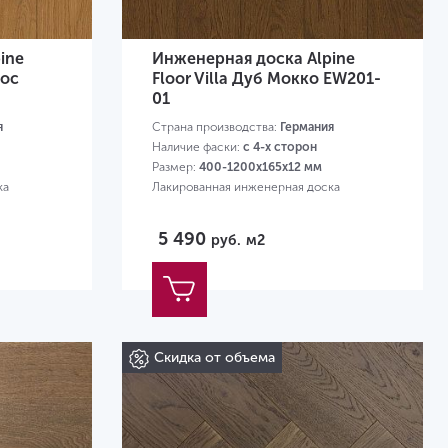
ine
Инженерная доска Alpine
дос
Floor Villa Дуб Мокко EW201-
01
я
Страна производства:
Германия
Наличие фаски:
с 4-х сторон
Размер:
400-1200х165х12 мм
ка
Лакированная инженерная доска
5 490
руб.
м2
Скидка от объема