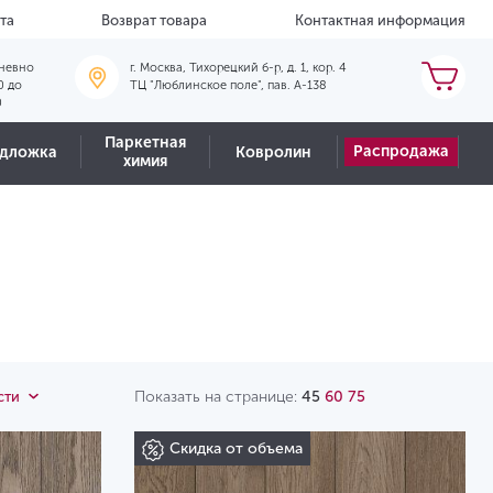
та
Возврат товара
Контактная информация
невно
г. Москва, Тихорецкий б-р, д. 1, кор. 4
0 до
ТЦ "Люблинское поле", пав. А-138
0
Паркетная
Распродажа
дложка
Ковролин
химия
Показать на странице:
45
60
75
сти
Скидка от объема