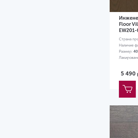
Инженер
Floor V
EW201-
Страна пр
Наличие ф
Размер:
40
Лакирован
5 490