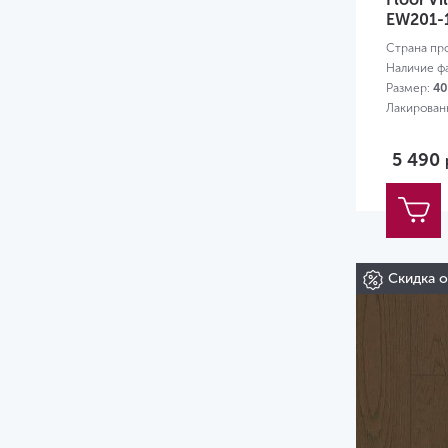
EW201-
Страна пр
Наличие ф
Размер:
40
Лакирован
5 490
Скидка 