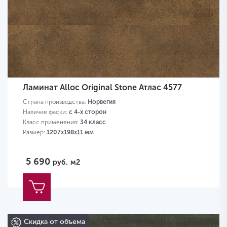
Ламинат Alloc Original Stone Атлас 4577
Страна производства:
Норвегия
Наличие фаски:
с 4-х сторон
Класс применения:
34 класс
Размер:
1207х198х11 мм
5 690
руб.
м2
Скидка от объема