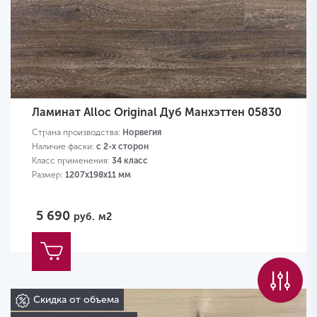
Ламинат Alloc Original Дуб Манхэттен 05830
Страна производства:
Норвегия
Наличие фаски:
с 2-х сторон
Класс применения:
34 класс
Размер:
1207х198х11 мм
5 690
руб.
м2
Скидка от объема