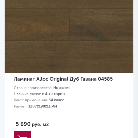
Ламинат Alloc Original Дуб Гавана 04585
Страна производства:
Норвегия
Наличие фаски:
с 4-х сторон
Класс применения:
34 класс
Размер:
1207х198х11 мм
5 690
руб.
м2