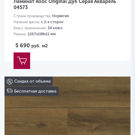
Ламинат Alloc Original Дуб Серая Акварель
04573
Страна производства:
Норвегия
Наличие фаски:
с 2-х сторон
Класс применения:
34 класс
Размер:
1207х198х11 мм
5 690
руб.
м2
Скидка от объема
Бесплатная доставка