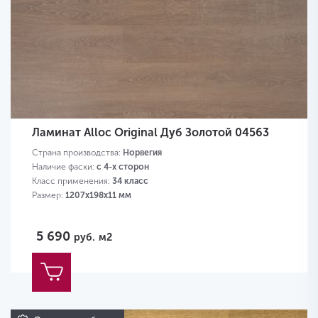
Ламинат Alloc Original Дуб Золотой 04563
Страна производства:
Норвегия
Наличие фаски:
с 4-х сторон
Класс применения:
34 класс
Размер:
1207х198х11 мм
5 690
руб.
м2