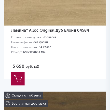
Ламинат Alloc Original Дуб Блонд 04584
Страна производства:
Норвегия
Наличие фаски:
без фаски
Класс применения:
34 класс
Размер:
1207х198х11 мм
5 690
руб.
м2
Скидка от объема
Бесплатная доставка