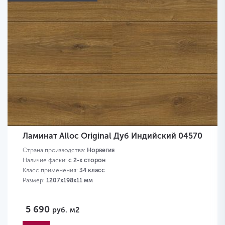
Ламинат Alloc Original Дуб Индийский 04570
Страна производства:
Норвегия
Наличие фаски:
с 2-х сторон
Класс применения:
34 класс
Размер:
1207х198х11 мм
5 690
руб.
м2