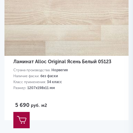
Ламинат Alloc Original Ясень Белый 05123
Страна производства:
Норвегия
Наличие фаски:
без фаски
Класс применения:
34 класс
Размер:
1207х198х11 мм
5 690
руб.
м2