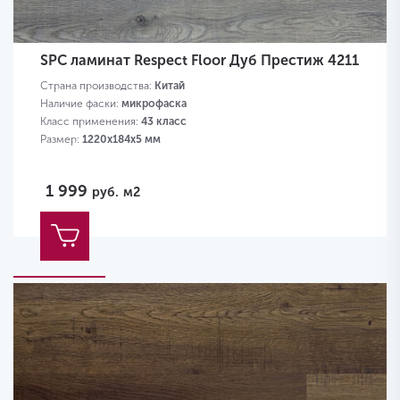
SPC ламинат Respect Floor Дуб Престиж 4211
Страна производства:
Китай
Наличие фаски:
микрофаска
Класс применения:
43 класс
Размер:
1220х184х5 мм
1 999
руб.
м2