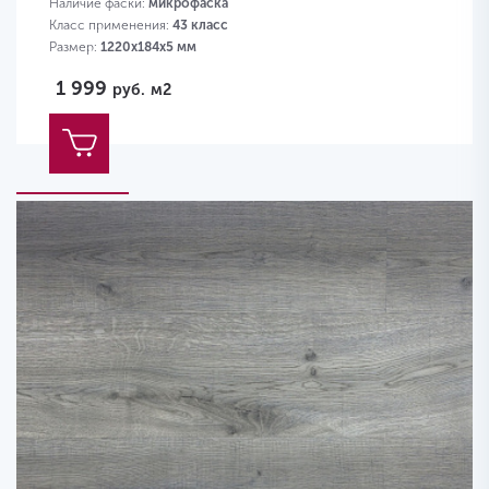
Наличие фаски:
микрофаска
Класс применения:
43 класс
Размер:
1220х184х5 мм
1 999
руб.
м2