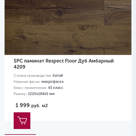
SPC ламинат Respect Floor Дуб Амбарный
4209
Страна производства:
Китай
Наличие фаски:
микрофаска
Класс применения:
43 класс
Размер:
1220х184х5 мм
1 999
руб.
м2