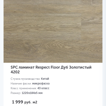
SPC ламинат Respect Floor Дуб Золотистый
4202
Страна производства:
Китай
Наличие фаски:
микрофаска
Класс применения:
43 класс
Размер:
1220х184х5 мм
1 999
руб.
м2