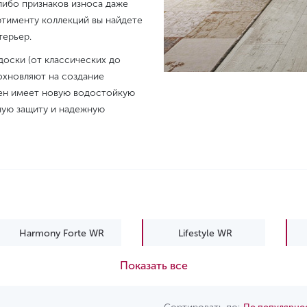
либо признаков износа даже
ртименту коллекций вы найдете
терьер.
оски (от классических до
охновляют на создание
сен имеет новую водостойкую
ную защиту и надежную
Harmony Forte WR
Lifestyle WR
Показать все