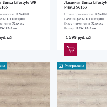
 Sensa Lifestyle WR
Ламинат Sensa Lifesty
6165
Priatu 56163
оизводства:
Германия
Страна производства:
Германи
аски:
с 4-х сторон
Наличие фаски:
с 4-х сторон
менения:
32 класс
Класс применения:
32 класс
85х192х8 мм
Размер:
1285х192х8 мм
1 599
руб.
м2
руб.
м2
ажа
Распродажа