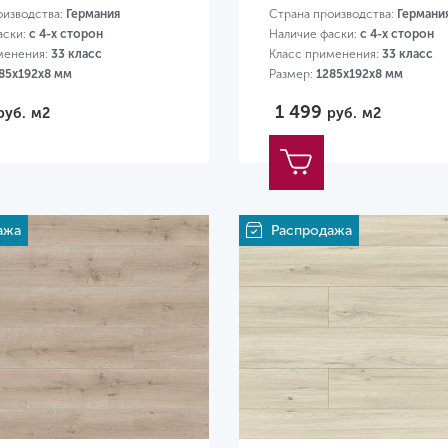
оизводства:
Германия
Страна производства:
Германи
аски:
с 4-х сторон
Наличие фаски:
с 4-х сторон
менения:
33 класс
Класс применения:
33 класс
85х192х8 мм
Размер:
1285х192х8 мм
1 499
руб.
м2
руб.
м2
ажа
Распродажа