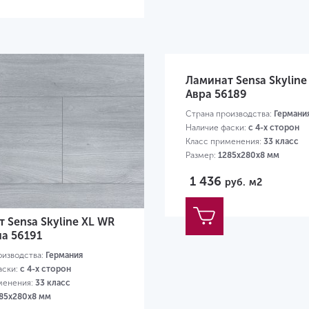
Ламинат Sensa Skyline
Авра 56189
Страна производства:
Германи
Наличие фаски:
с 4-х сторон
Класс применения:
33 класс
Размер:
1285х280х8 мм
1 436
руб.
м2
 Sensa Skyline XL WR
а 56191
оизводства:
Германия
аски:
с 4-х сторон
менения:
33 класс
85х280х8 мм