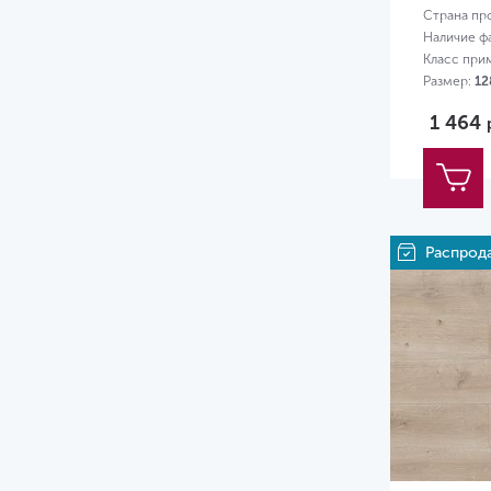
Страна пр
Наличие ф
Класс при
Размер:
12
1 464
Распрод