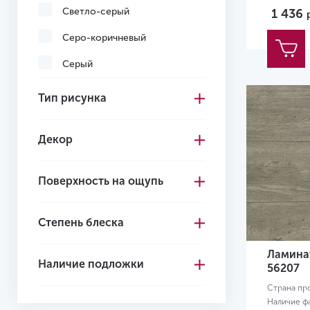
Светло-серый
1 436
Серо-коричневый
Серый
Темно-коричневый
Тип рисунка
Темно-серый
Декор
Черный
Поверхность на ощупь
Степень блеска
Ламина
Наличие подложки
56207
Страна пр
Наличие ф