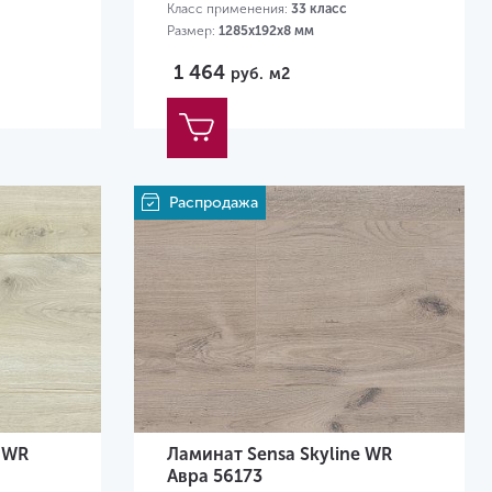
Класс применения:
33 класс
Размер:
1285х192х8 мм
1 464
руб.
м2
Распродажа
e WR
Ламинат Sensa Skyline WR
Авра 56173