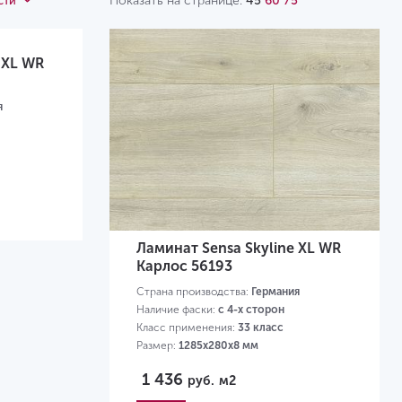
Показать на странице:
45
60
75
сти
 XL WR
я
Ламинат Sensa Skyline XL WR
Карлос 56193
Страна производства:
Германия
Наличие фаски:
с 4-х сторон
Класс применения:
33 класс
Размер:
1285х280х8 мм
1 436
руб.
м2