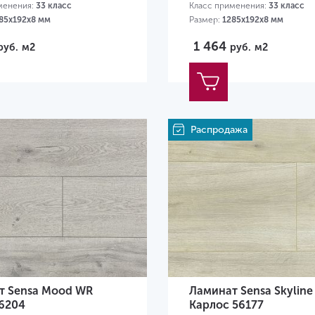
менения:
33 класс
Класс применения:
33 класс
85х192х8 мм
Размер:
1285х192х8 мм
1 464
руб.
м2
руб.
м2
Распродажа
т Sensa Mood WR
Ламинат Sensa Skylin
56204
Карлос 56177