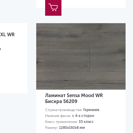
 XL WR
я
Ламинат Sensa Mood WR
Бискра 56209
Страна производства:
Германия
Наличие фаски:
с 4-х сторон
Класс применения:
33 класс
Размер:
1285х192х8 мм