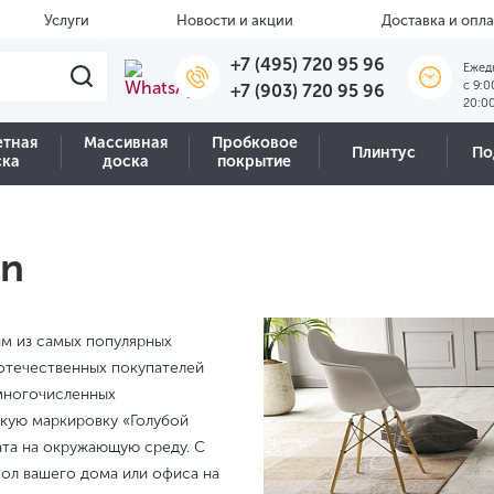
Услуги
Новости и акции
Доставка и опла
+7 (495) 720 95 96
Ежед
c 9:0
+7 (903) 720 95 96
20:0
етная
Массивная
Пробковое
Плинтус
По
ска
доска
покрытие
en
им из самых популярных
отечественных покупателей
 многочисленных
кую маркировку «Голубой
ата на окружающую среду. С
пол вашего дома или офиса на