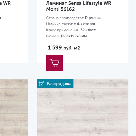
le WR
Ламинат Sensa Lifestyle WR
Monti 56162
я
Страна производства:
Германия
Наличие фаски:
с 4-х сторон
Класс применения:
32 класс
Размер:
1285х192х8 мм
1 599
руб.
м2
Распродажа