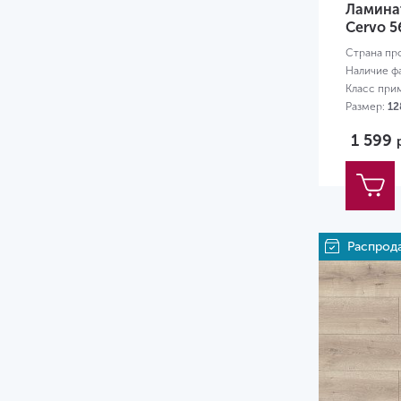
Ламинат
Cervo 5
Страна пр
Наличие ф
Класс при
Размер:
12
1 599
Распрод