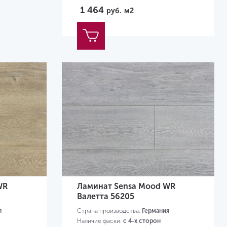
1 464
руб.
м2
WR
Ламинат Sensa Mood WR
Валетта 56205
я
Страна производства:
Германия
Наличие фаски:
с 4-х сторон