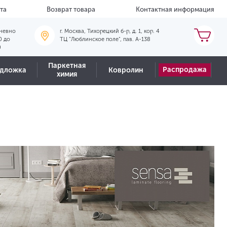
та
Возврат товара
Контактная информация
невно
г. Москва, Тихорецкий б-р, д. 1, кор. 4
0 до
ТЦ "Люблинское поле", пав. А-138
0
Паркетная
Распродажа
дложка
Ковролин
химия