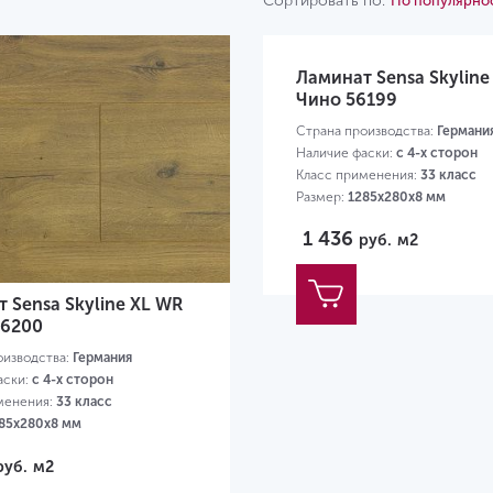
Сортировать по:
По популярно
Ламинат Sensa Skyline
Чино 56199
Страна производства:
Германи
Наличие фаски:
с 4-х сторон
Класс применения:
33 класс
Размер:
1285х280х8 мм
1 436
руб.
м2
 Sensa Skyline XL WR
56200
оизводства:
Германия
аски:
с 4-х сторон
менения:
33 класс
85х280х8 мм
руб.
м2