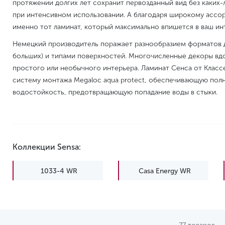
протяжении долгих лет сохранит первозданный вид без каких-
при интенсивном использовании. А благодаря широкому ассо
именно тот ламинат, который максимально впишется в ваш ин
Немецкий производитель поражает разнообразием форматов д
больших) и типами поверхностей. Многочисленные декоры вд
простого или необычного интерьера. Ламинат Сенса от Клас
систему монтажа Megaloc aqua protect, обеспечивающую пол
водостойкость, предотвращающую попадание воды в стыки.
Коллекции Sensa:
1033-4 WR
Casa Energy WR
Skyline WR
Skyline XL WR