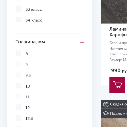
33 класс
34 класс
Ламинат
Харпфо
Толщина, мм
Страна пр
Наличие ф
8
Класс при
Размер:
12
9
990
ру
9.5
10
11
Скидка 
12
Подложк
12.3