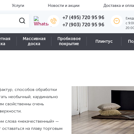
Услуги
Новости и акции
Доставка и опла
+7 (495) 720 95 96
Ежед
c 9:0
+7 (903) 720 95 96
20:0
етная
Массивная
Пробковое
Плинтус
По
ска
доска
покрытие
фактур, способов обработки
ать необычный, кардинально
им свойственны очень
верхности.
ом слова «некачественный» —
 оставаться на плаву торговым