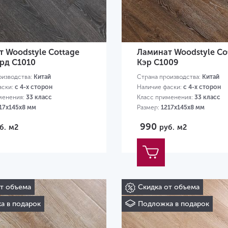
 Woodstyle Cottage
Ламинат Woodstyle Co
рд C1010
Кэр C1009
оизводства:
Китай
Страна производства:
Китай
аски:
с 4-х сторон
Наличие фаски:
с 4-х сторон
менения:
33 класс
Класс применения:
33 класс
17х145х8 мм
Размер:
1217х145х8 мм
990
б.
м2
руб.
м2
от объема
Скидка от объема
а в подарок
Подложка в подарок