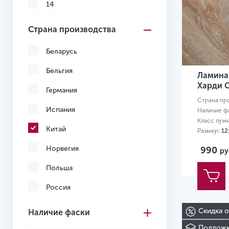
14
Страна производства
Беларусь
Бельгия
Ламинат
Харди 
Германия
Страна пр
Испания
Наличие ф
Класс при
Китай
Размер:
12
Норвегия
990
ру
Польша
Россия
Турция
Скидка 
Наличие фаски
Франция
Подложк