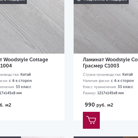
 Woodstyle Cottage
Ламинат Woodstyle Co
C1004
Грасмер C1003
оизводства:
Китай
Страна производства:
Китай
аски:
с 4-х сторон
Наличие фаски:
с 4-х сторон
менения:
33 класс
Класс применения:
33 класс
17х145х8 мм
Размер:
1217х145х8 мм
990
б.
м2
руб.
м2