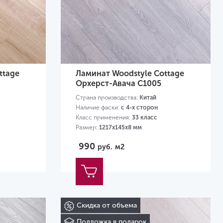
ttage
Ламинат Woodstyle Cottage
Орхерст-Авача C1005
Страна производства:
Китай
Наличие фаски:
с 4-х сторон
Класс применения:
33 класс
Размер:
1217х145х8 мм
990
руб.
м2
Скидка от объема
Подложка в подарок