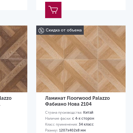
Скидка от объема
lazzo
Ламинат Floorwood Palazzo
1
Фабиано Нова 2104
Страна производства:
Китай
Наличие фаски:
с 4-х сторон
Класс применения:
34 класс
Размер:
1207х402х8 мм