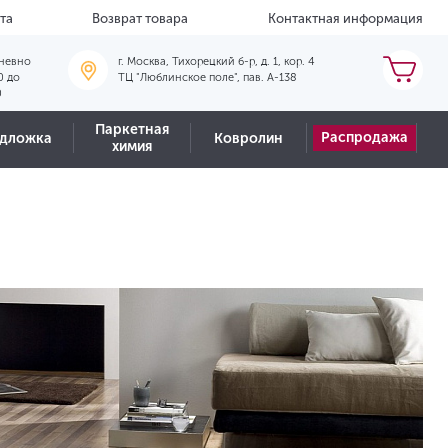
та
Возврат товара
Контактная информация
невно
г. Москва, Тихорецкий б-р, д. 1, кор. 4
0 до
ТЦ "Люблинское поле", пав. А-138
0
Паркетная
Распродажа
дложка
Ковролин
химия