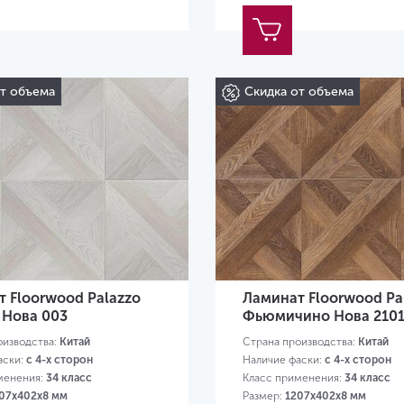
от объема
Скидка от объема
 Floorwood Palazzo
Ламинат Floorwood Pa
 Нова 003
Фьюмичино Нова 210
оизводства:
Китай
Страна производства:
Китай
аски:
с 4-х сторон
Наличие фаски:
с 4-х сторон
менения:
34 класс
Класс применения:
34 класс
07х402х8 мм
Размер:
1207х402х8 мм