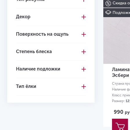
Скидка 
Многоцветный
Подложк
Декор
Светло-коричневый
Светло-серый
Поверхность на ощупь
Серо-коричневый
Степень блеска
Серый
Темно-коричневый
Наличие подложки
Ламинат
Темно-серый
Эсбери
Страна пр
Черный
Тип ёлки
Наличие ф
Желтый
Класс при
Размер:
12
990
ру