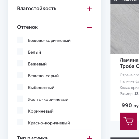
Влагостойкость
Швейцария
Оттенок
Бежево-коричневый
Белый
Ламинат
Бежевый
Троба 
Страна пр
Бежево-серый
Наличие ф
Выбеленный
Класс при
Размер:
12
Желто-коричневый
990
ру
Коричневый
Красно-коричневый
Кремовый
Тип рисунка