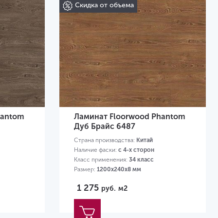
Скидка от объема
hantom
Ламинат Floorwood Phantom
Дуб Брайс 6487
Страна производства:
Китай
Наличие фаски:
с 4-х сторон
Класс применения:
34 класс
Размер:
1200х240х8 мм
1 275
руб.
м2