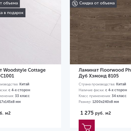
от объема
Скидка от объема
а в подарок
 Woodstyle Cottage
Ламинат Floorwood P
 C1001
Дуб Хэмонд 8105
оизводства:
Китай
Страна производства:
Китай
аски:
с 4-х сторон
Наличие фаски:
с 4-х сторон
менения:
33 класс
Класс применения:
34 класс
17х145х8 мм
Размер:
1200х240х8 мм
1 275
б.
м2
руб.
м2