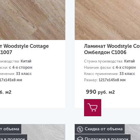
 Woodstyle Cottage
Ламинат Woodstyle Co
C1007
Омбелдон C1006
оизводства:
Китай
Страна производства:
Китай
аски:
с 4-х сторон
Наличие фаски:
с 4-х сторон
менения:
33 класс
Класс применения:
33 класс
17х145х8 мм
Размер:
1217х145х8 мм
990
б.
м2
руб.
м2
от объема
Скидка от объема
а в подарок
Подложка в подарок