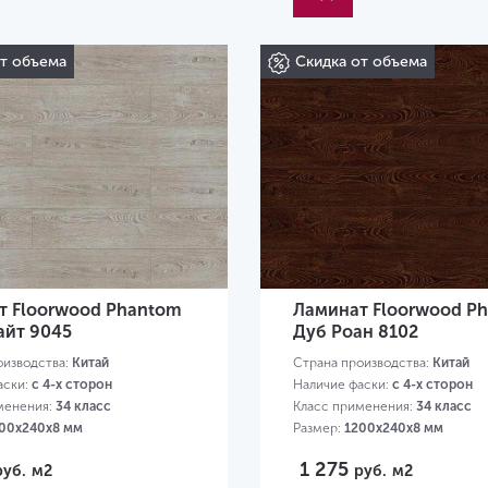
от объема
Скидка от объема
т Floorwood Phantom
Ламинат Floorwood P
айт 9045
Дуб Роан 8102
оизводства:
Китай
Страна производства:
Китай
аски:
с 4-х сторон
Наличие фаски:
с 4-х сторон
менения:
34 класс
Класс применения:
34 класс
00х240х8 мм
Размер:
1200х240х8 мм
1 275
руб.
м2
руб.
м2