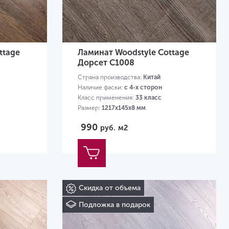
ttage
Ламинат Woodstyle Cottage
Дорсет C1008
Страна производства:
Китай
Наличие фаски:
с 4-х сторон
Класс применения:
33 класс
Размер:
1217х145х8 мм
990
руб.
м2
Скидка от объема
Подложка в подарок