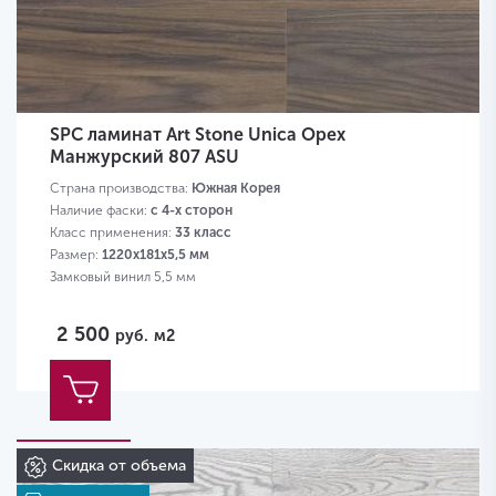
SPC ламинат Art Stone Unica Орех
Манжурский 807 ASU
Страна производства:
Южная Корея
Наличие фаски:
с 4-х сторон
Класс применения:
33 класс
Размер:
1220х181х5,5 мм
Замковый винил 5,5 мм
2 500
руб.
м2
Скидка от объема