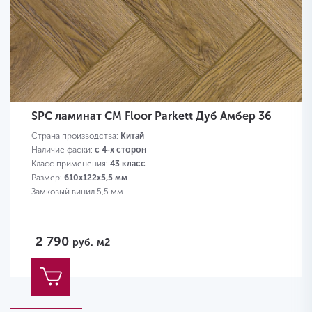
SPC ламинат CM Floor Parkett Дуб Амбер 36
Страна производства:
Китай
Наличие фаски:
с 4-х сторон
Класс применения:
43 класс
Размер:
610х122х5,5 мм
Замковый винил 5,5 мм
2 790
руб.
м2