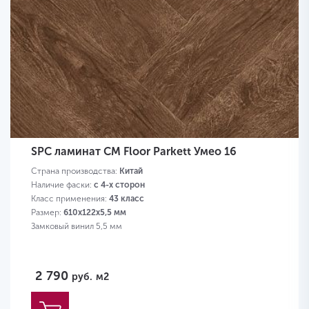
SPC ламинат CM Floor Parkett Умео 16
Страна производства:
Китай
Наличие фаски:
с 4-х сторон
Класс применения:
43 класс
Размер:
610х122х5,5 мм
Замковый винил 5,5 мм
2 790
руб.
м2