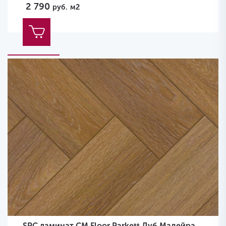
2 790
руб.
м2
SPC ламинат CM Floor Parkett Дуб Мадейра