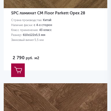
SPC ламинат CM Floor Parkett Орех 28
Страна производства:
Китай
Наличие фаски:
с 4-х сторон
Класс применения:
43 класс
Размер:
610х122х5,5 мм
Замковый винил 5,5 мм
2 790
руб.
м2