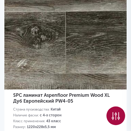
SPC ламинат Aspenfloor Premium Wood XL
Дуб Европейский PW4-05
Страна производства:
Китай
Наличие фаски:
с 4-х сторон
Класс применения:
43 класс
Размер:
1220х228х5,5 мм