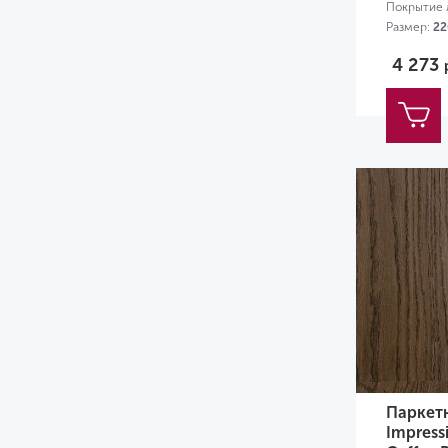
Покрытие л
Размер:
22
4 273
Паркетн
Impressi