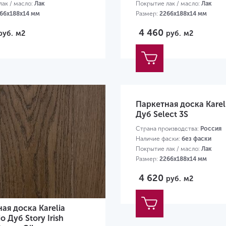
ак / масло:
Лак
Покрытие лак / масло:
Лак
66х188х14 мм
Размер:
2266х188х14 мм
4 460
руб.
м2
руб.
м2
Паркетная доска Kareli
Дуб Select 3S
Страна производства:
Россия
Наличие фаски:
без фаски
Покрытие лак / масло:
Лак
Размер:
2266х188х14 мм
4 620
руб.
м2
ая доска Karelia
o Дуб Story Irish