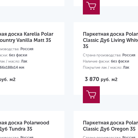
ая доска Karelia Polar
Паркетная доска Pola
ountry Vanilla Matt 3S
Classic Дуб Living Whit
3S
оизводства:
Россия
аски:
без фаски
Страна производства:
Россия
ак / масло:
Лак
Наличие фаски:
без фаски
66х188х14 мм
Покрытие лак / масло:
Лак
Размер:
2266х188х14мм
3 870
руб.
м2
руб.
м2
ная доска Polarwood
Паркетная доска Pola
 Дуб Tundra 3S
Classic Дуб Oregon 3S
оизводства:
Россия
Страна производства:
Россия