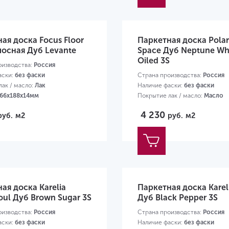
ая доска Focus Floor
Паркетная доска Pola
осная Дуб Levante
Space Дуб Neptune Wh
Oiled 3S
оизводства:
Россия
аски:
без фаски
Страна производства:
Россия
ак / масло:
Лак
Наличие фаски:
без фаски
66х188х14мм
Покрытие лак / масло:
Масло
Размер:
2266х188х14мм
4 230
руб.
м2
руб.
м2
ая доска Karelia
Паркетная доска Karel
oul Дуб Brown Sugar 3S
Дуб Black Pepper 3S
оизводства:
Россия
Страна производства:
Россия
аски:
без фаски
Наличие фаски:
без фаски