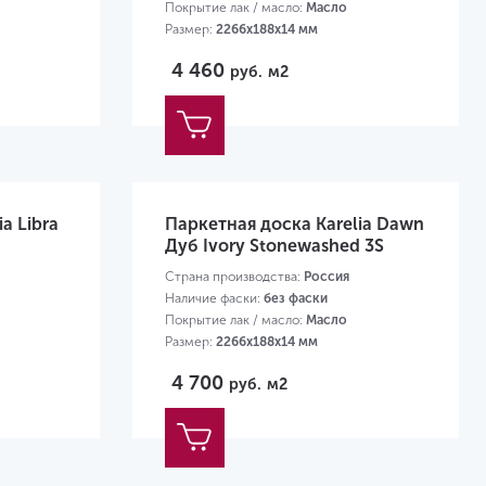
Покрытие лак / масло:
Масло
Размер:
2266х188х14 мм
4 460
руб.
м2
a Libra
Паркетная доска Karelia Dawn
Дуб Ivory Stonewashed 3S
Страна производства:
Россия
Наличие фаски:
без фаски
Покрытие лак / масло:
Масло
Размер:
2266х188х14 мм
4 700
руб.
м2