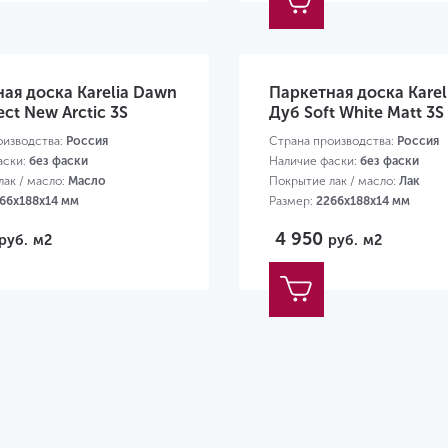
ая доска Karelia Dawn
Паркетная доска Kareli
ect New Arctic 3S
Дуб Soft White Matt 3S
оизводства:
Россия
Страна производства:
Россия
аски:
без фаски
Наличие фаски:
без фаски
ак / масло:
Масло
Покрытие лак / масло:
Лак
66х188х14 мм
Размер:
2266х188х14 мм
4 950
руб.
м2
руб.
м2