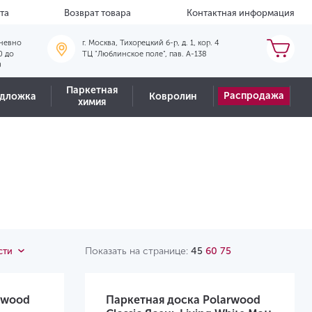
та
Возврат товара
Контактная информация
невно
г. Москва, Тихорецкий б-р, д. 1, кор. 4
0 до
ТЦ "Люблинское поле", пав. А-138
0
Паркетная
Распродажа
дложка
Ковролин
химия
Показать на странице:
45
60
75
сти
rwood
Паркетная доска Polarwood