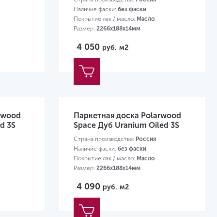
Наличие фаски:
без фаски
Покрытие лак / масло:
Масло
Размер:
2266х188х14мм
4 050
руб.
м2
rwood
Паркетная доска Polarwood
d 3S
Space Дуб Uranium Oiled 3S
Страна производства:
Россия
Наличие фаски:
без фаски
Покрытие лак / масло:
Масло
Размер:
2266х188х14мм
4 090
руб.
м2