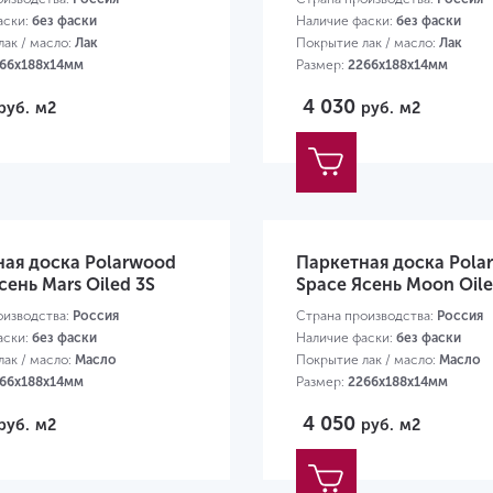
аски:
без фаски
Наличие фаски:
без фаски
ак / масло:
Лак
Покрытие лак / масло:
Лак
66х188х14мм
Размер:
2266х188х14мм
4 030
руб.
м2
руб.
м2
ная доска Polarwood
Паркетная доска Pola
сень Mars Oiled 3S
Space Ясень Moon Oile
оизводства:
Россия
Страна производства:
Россия
аски:
без фаски
Наличие фаски:
без фаски
ак / масло:
Масло
Покрытие лак / масло:
Масло
66х188х14мм
Размер:
2266х188х14мм
4 050
руб.
м2
руб.
м2