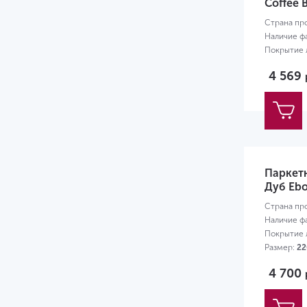
Coffee 
Страна пр
Наличие ф
Покрытие л
Размер:
20
4 569
Паркетн
Дуб Ebo
Страна пр
Наличие ф
Покрытие л
Размер:
22
4 700