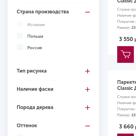
Classic 
Страна пр
Страна производства
Наличие ф
Покрытие л
Испания
Размер:
22
Польша
3 550
Россия
Тип рисунка
Паркет
Classic 
Наличие фаски
Страна пр
Наличие ф
Порода дерева
Покрытие л
Размер:
22
Оттенок
3 660