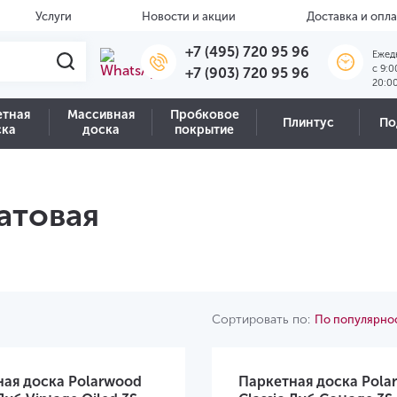
Услуги
Новости и акции
Доставка и опла
+7 (495) 720 95 96
Ежед
c 9:0
+7 (903) 720 95 96
20:0
етная
Массивная
Пробковое
Плинтус
По
ска
доска
покрытие
атовая
Сортировать по:
По популярно
ная доска Polarwood
Паркетная доска Pola