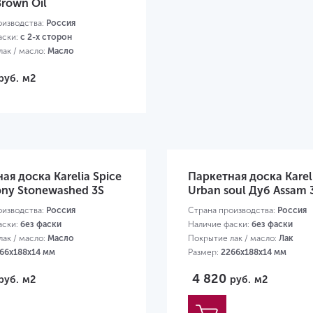
Brown Oil
оизводства:
Россия
аски:
с 2-х сторон
ак / масло:
Масло
00х188х14 мм
руб.
м2
ая доска Karelia Spice
Паркетная доска Karel
ny Stonewashed 3S
Urban soul Дуб Assam 
оизводства:
Россия
Страна производства:
Россия
аски:
без фаски
Наличие фаски:
без фаски
ак / масло:
Масло
Покрытие лак / масло:
Лак
66х188х14 мм
Размер:
2266х188х14 мм
4 820
руб.
м2
руб.
м2