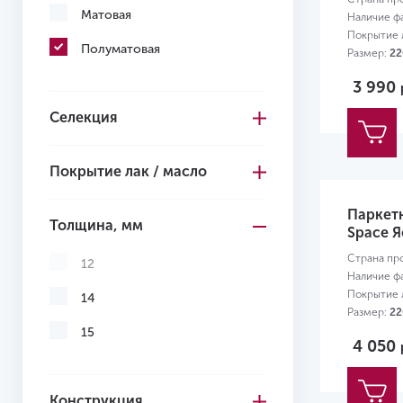
Желтый
Матовая
Наличие ф
Покрытие л
Полуматовая
Размер:
22
3 990
Селекция
Покрытие лак / масло
Паркет
Толщина, мм
Space Я
Страна пр
12
Наличие ф
Покрытие л
14
Размер:
22
15
4 050
Конструкция