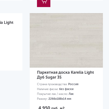
a Light
Паркетная доска Karelia Light
Дуб Sugar 3S
Страна производства:
Россия
Наличие фаски:
без фаски
Покрытие лак / масло:
Лак
Размер:
2266х188х14 мм
4 950
руб.
м2