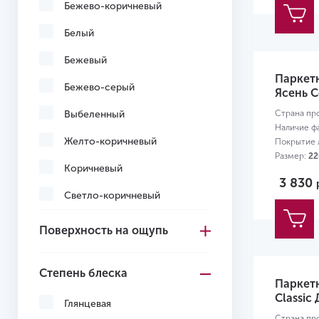
Бежево-коричневый
Белый
Бежевый
Паркетн
Бежево-серый
Ясень C
Выбеленный
Страна пр
Наличие ф
Желто-коричневый
Покрытие л
Размер:
22
Коричневый
3 830
Светло-коричневый
Серо-коричневый
Поверхность на ощупь
Серый
Степень блеска
Темно-коричневый
Паркет
Classic
Черный
Глянцевая
Страна пр