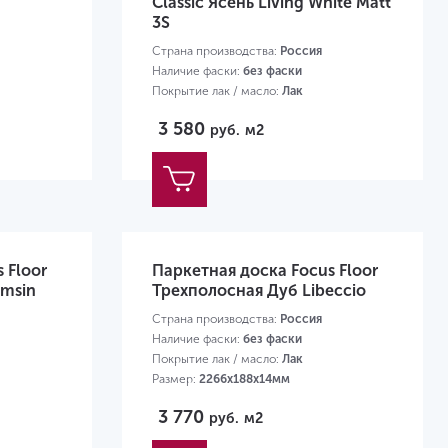
Classic Ясень Living White Matt
3S
Страна производства:
Россия
Наличие фаски:
без фаски
Покрытие лак / масло:
Лак
Размер:
2266х188х14мм
3 580
руб.
м2
 Floor
Паркетная доска Focus Floor
amsin
Трехполосная Дуб Libeccio
Страна производства:
Россия
Наличие фаски:
без фаски
Покрытие лак / масло:
Лак
Размер:
2266х188х14мм
3 770
руб.
м2