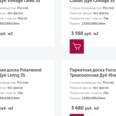
Дуб Vintage Oiled 3S
Classic Дуб Cottage 3S
оизводства:
Россия
Страна производства:
Россия
аски:
без фаски
Наличие фаски:
без фаски
ак / масло:
Масло
Покрытие лак / масло:
Лак
66х188х14мм
Размер:
2266х188х14мм
3 550
руб.
м2
руб.
м2
ная доска Polarwood
Паркетная доска Focus
Дуб Living 3S
Трехполосная Дуб Kh
оизводства:
Россия
Страна производства:
Россия
аски:
без фаски
Наличие фаски:
без фаски
ак / масло:
Лак
Покрытие лак / масло:
Лак
66х188х14мм
Размер:
2266х188х14мм
3 680
руб.
м2
руб.
м2