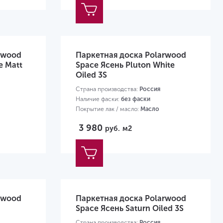
rwood
Паркетная доска Polarwood
e Matt
Space Ясень Pluton White
Oiled 3S
Страна производства:
Россия
Наличие фаски:
без фаски
Покрытие лак / масло:
Масло
Размер:
2266х188х14мм
3 980
руб.
м2
rwood
Паркетная доска Polarwood
Space Ясень Saturn Oiled 3S
Страна производства:
Россия