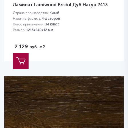
Ламинат Lamiwood Bristol Дуб Натур 2413
Страна производства:
Китай
Наличие фаски:
с 4-х сторон
Класс применения:
34 класс
Размер:
1215х240х12 мм
2 129
руб.
м2