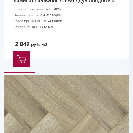
Ламинат Lamiwood Chester Дуб Лондон 512
Страна производства:
Китай
Наличие фаски:
с 4-х сторон
Класс применения:
34 класс
Размер:
606х101х12 мм
2 849
руб.
м2