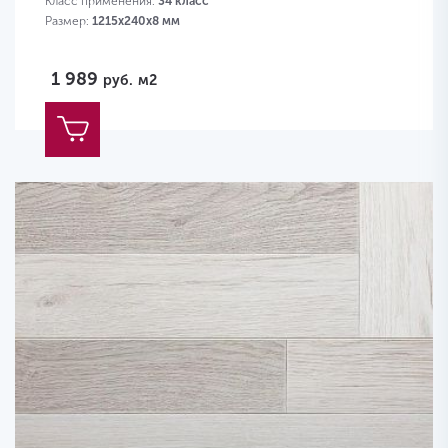
Класс применения:
34 класс
Размер:
1215х240х8 мм
1 989
руб.
м2