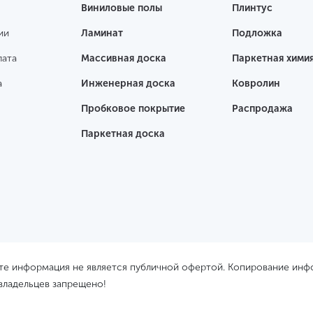
Виниловые полы
Плинтус
ии
Ламинат
Подложка
лата
Массивная доска
Паркетная хими
а
Инженерная доска
Ковролин
Пробковое покрытие
Распродажа
Паркетная доска
йте информация не является публичной офертой. Копирование ин
 владельцев запрещено!