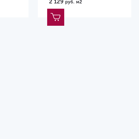
2 129
руб.
м2