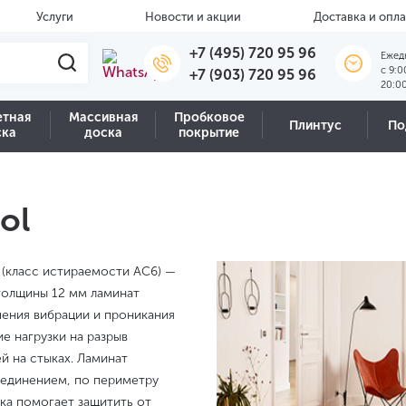
Услуги
Новости и акции
Доставка и опла
+7 (495) 720 95 96
Ежед
c 9:0
+7 (903) 720 95 96
20:0
етная
Массивная
Пробковое
Плинтус
По
ска
доска
покрытие
ol
и (класс истираемости AC6) —
толщины 12 мм ламинат
шения вибрации и проникания
е нагрузки на разрыв
 на стыках. Ламинат
оединением, по периметру
тка помогает защитить от