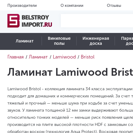
Производители
О компании
Отзывы
Виниловые
Инженерная
Парк
Ламинат
полы
доска
до
Главная
Ламинат
Lamiwood
Bristol
/
/
/
Ламинат Lamiwood Brist
Lamiwood Bristol - коллекция ламината 34 класса эксплуатаци
подходит для домашних и коммерческих помещений. За счет 
тяжелый и прочный — меньше шума при ходьбе за счет умень
звуков. У ламината толщиной 12 мм замки выдерживают больши
относительно тонких моделей — меньше риск появления щелей
производится на плите высокой плотности HDF с замковым с
обработан воском (технология Aqua Protect). Восковая пропи