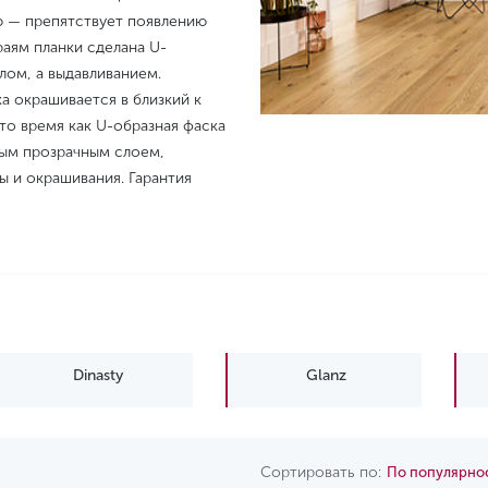
ю — препятствует появлению
раям планки сделана U-
лом, а выдавливанием.
а окрашивается в близкий к
 то время как U-образная фаска
ным прозрачным слоем,
ы и окрашивания. Гарантия
Dinasty
Glanz
Сортировать по:
По популярно