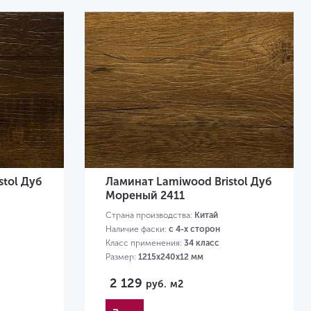
stol Дуб
Ламинат Lamiwood Bristol Дуб
Мореный 2411
Страна производства:
Китай
Наличие фаски:
с 4-х сторон
Класс применения:
34 класс
Размер:
1215х240х12 мм
2 129
руб.
м2