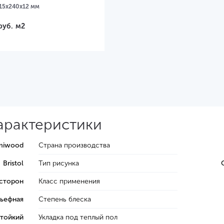
15х240х12 мм
руб.
м2
характеристики
miwood
Страна производства
Bristol
Тип рисунка
 сторон
Класс применения
ьефная
Степень блеска
тойкий
Укладка под теплый пол