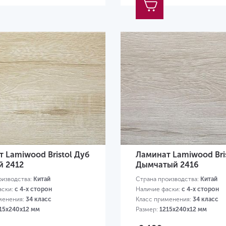
 Lamiwood Bristol Дуб
Ламинат Lamiwood Bri
й 2412
Дымчатый 2416
оизводства:
Китай
Страна производства:
Китай
аски:
с 4-х сторон
Наличие фаски:
с 4-х сторон
менения:
34 класс
Класс применения:
34 класс
15х240х12 мм
Размер:
1215х240х12 мм