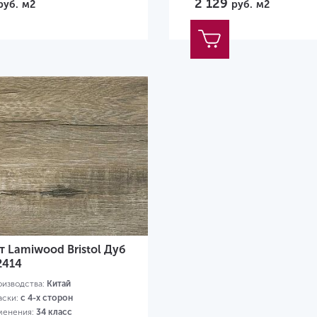
2 129
руб.
м2
руб.
м2
 Lamiwood Bristol Дуб
2414
оизводства:
Китай
аски:
с 4-х сторон
менения:
34 класс