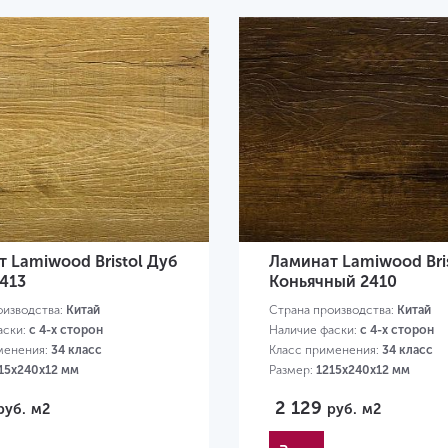
 Lamiwood Bristol Дуб
Ламинат Lamiwood Bri
413
Коньячный 2410
оизводства:
Китай
Страна производства:
Китай
аски:
с 4-х сторон
Наличие фаски:
с 4-х сторон
менения:
34 класс
Класс применения:
34 класс
15х240х12 мм
Размер:
1215х240х12 мм
2 129
руб.
м2
руб.
м2