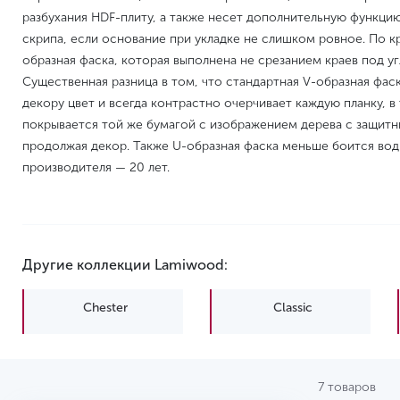
разбухания HDF-плиту, а также несет дополнительную функци
скрипа, если основание при укладке не слишком ровное. По к
образная фаска, которая выполнена не срезанием краев под уг
Существенная разница в том, что стандартная V-образная фаск
декору цвет и всегда контрастно очерчивает каждую планку, в
покрывается той же бумагой с изображением дерева с защит
продолжая декор. Также U-образная фаска меньше боится вод
производителя — 20 лет.
Другие коллекции Lamiwood:
Chester
Classic
7 товаров