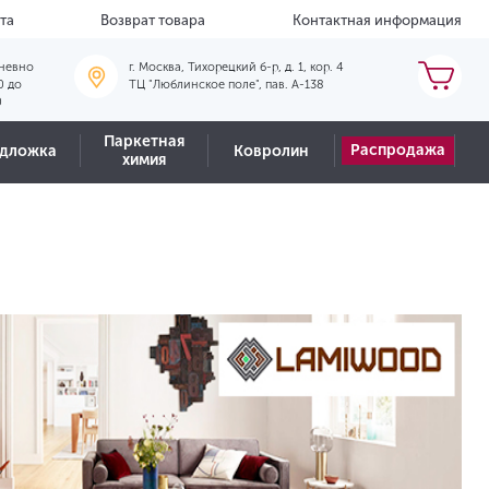
та
Возврат товара
Контактная информация
невно
г. Москва, Тихорецкий б-р, д. 1, кор. 4
0 до
ТЦ "Люблинское поле", пав. А-138
0
Паркетная
Распродажа
дложка
Ковролин
химия