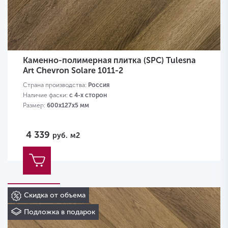
Каменно-полимерная плитка (SPC) Tulesna
Art Chevron Solare 1011-2
Страна производства:
Россия
Наличие фаски:
с 4-х сторон
Размер:
600х127х5 мм
4 339
руб.
м2
Скидка от объема
Подложка в подарок