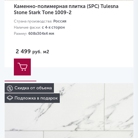
Каменно-полимерная плитка (SPC) Tulesna
Stone Stark Tone 1009-2
Страна производства:
Россия
Наличие фаски:
с 4-х сторон
Размер:
608х304х4 мм
2 499
руб.
м2
Скидка от объема
Подложка в подарок