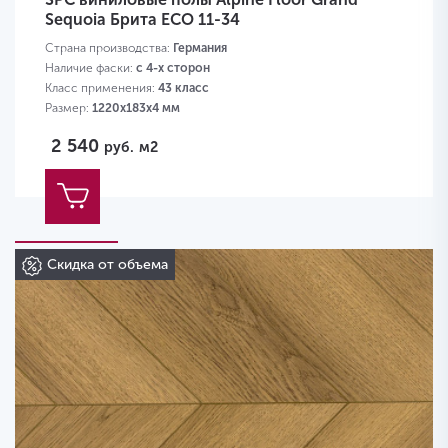
Sequoia Брита ECO 11-34
Страна производства:
Германия
Наличие фаски:
с 4-х сторон
Класс применения:
43 класс
Размер:
1220х183х4 мм
2 540
руб.
м2
Скидка от объема