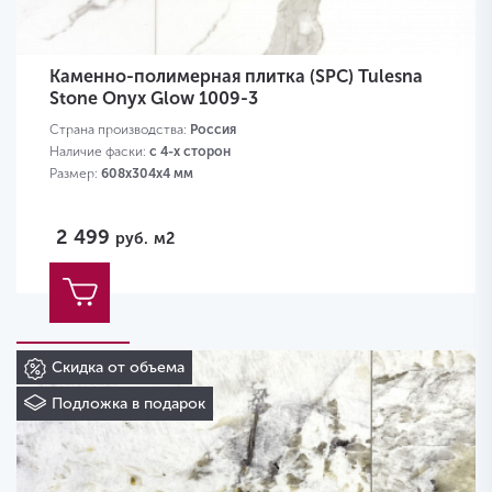
Каменно-полимерная плитка (SPC) Tulesna
Stone Onyx Glow 1009-3
Страна производства:
Россия
Наличие фаски:
с 4-х сторон
Размер:
608х304х4 мм
2 499
руб.
м2
Скидка от объема
Подложка в подарок