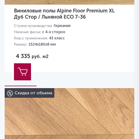
Виниловые полы Alpine Floor Premium XL
Дуб Стор / Льняной ECO 7-36
Страна производства:
Германия
Наличие фаски:
с 4-х сторон
Класс применения:
43 класс
Размер:
1524х180х8 мм
4 335
руб.
м2
Скидка от объема