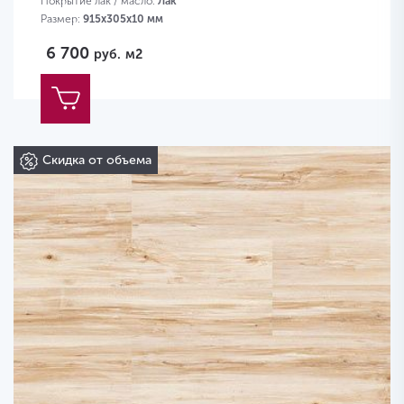
Покрытие лак / масло:
Лак
Размер:
915х305х10 мм
6 700
руб.
м2
Скидка от объема