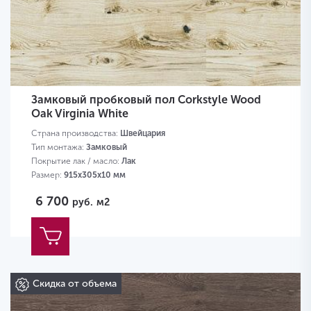
Замковый пробковый пол Corkstyle Wood
Oak Virginia White
Страна производства:
Швейцария
Тип монтажа:
Замковый
Покрытие лак / масло:
Лак
Размер:
915х305х10 мм
6 700
руб.
м2
Скидка от объема