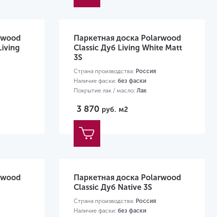
rwood
Паркетная доска Polarwood
Living
Classic Дуб Living White Matt
3S
Страна производства:
Россия
Наличие фаски:
без фаски
Покрытие лак / масло:
Лак
Размер:
2266х188х14мм
3 870
руб.
м2
rwood
Паркетная доска Polarwood
Classic Дуб Native 3S
Страна производства:
Россия
Наличие фаски:
без фаски