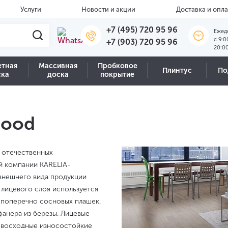
Услуги
Новости и акции
Доставка и опла
+7 (495) 720 95 96
Ежед
c 9:0
+7 (903) 720 95 96
20:0
етная
Массивная
Пробковое
Плинтус
По
ска
доска
покрытие
wood
х отечественных
й компании KARELIA-
внешнего вида продукции
 лицевого слоя используется
 поперечно сосновых плашек,
фанера из березы. Лицевые
евосходные износостойкие