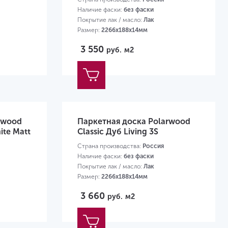
Наличие фаски:
без фаски
Покрытие лак / масло:
Лак
Размер:
2266х188х14мм
3 550
руб.
м2
rwood
Паркетная доска Polarwood
ite Matt
Classic Дуб Living 3S
Страна производства:
Россия
Наличие фаски:
без фаски
Покрытие лак / масло:
Лак
Размер:
2266х188х14мм
3 660
руб.
м2