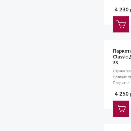
4 230
Паркет
Classic
3S
Страна пр
Наличие ф
Покрытие л
Размер:
22
4 250