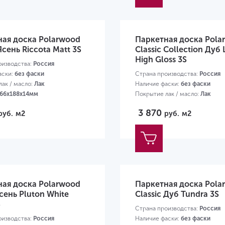
ная доска Polarwood
Паркетная доска Pola
Ясень Riccota Matt 3S
Classic Collection Дуб 
High Gloss 3S
оизводства:
Россия
аски:
без фаски
Страна производства:
Россия
ак / масло:
Лак
Наличие фаски:
без фаски
66х188х14мм
Покрытие лак / масло:
Лак
Размер:
2266х188х14мм
3 870
руб.
м2
руб.
м2
ная доска Polarwood
Паркетная доска Pola
сень Pluton White
Classic Дуб Tundra 3S
S
Страна производства:
Россия
оизводства:
Россия
Наличие фаски:
без фаски