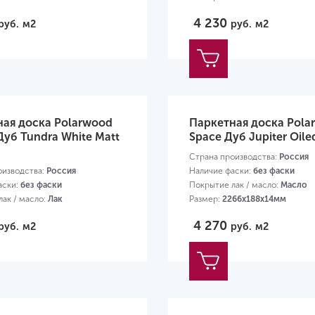
4 230
руб.
м2
руб.
м2
ная доска Polarwood
Паркетная доска Pola
 Дуб Tundra White Matt
Space Дуб Jupiter Oile
Страна производства:
Россия
оизводства:
Россия
Наличие фаски:
без фаски
аски:
без фаски
Покрытие лак / масло:
Масло
ак / масло:
Лак
Размер:
2266х188х14мм
66х188х14мм
4 270
руб.
м2
руб.
м2