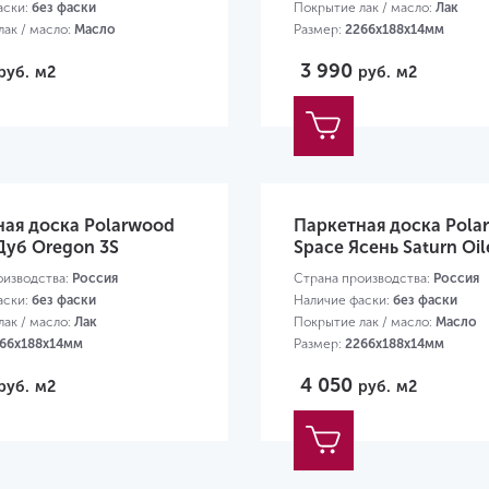
аски:
без фаски
Покрытие лак / масло:
Лак
ак / масло:
Масло
Размер:
2266х188х14мм
66х188х14мм
3 990
руб.
м2
руб.
м2
ная доска Polarwood
Паркетная доска Pola
 Дуб Oregon 3S
Space Ясень Saturn Oil
оизводства:
Россия
Страна производства:
Россия
аски:
без фаски
Наличие фаски:
без фаски
ак / масло:
Лак
Покрытие лак / масло:
Масло
66х188х14мм
Размер:
2266х188х14мм
4 050
руб.
м2
руб.
м2