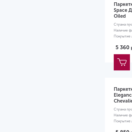
Паркет
Space 
Oiled
Страна пр
Наличие ф
Покрытие л
Размер:
20
5 360
Паркет
Eleganc
Chevali
Страна пр
Наличие ф
Покрытие л
Размер:
18