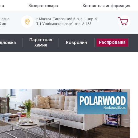
та
Возврат товара
Контактная информация
невно
г. Москва, Тихорецкий б-р, д. 1, кор. 4
0 до
ТЦ "Люблинское поле", пав. А-138
0
Паркетная
Распродажа
дложка
Ковролин
химия