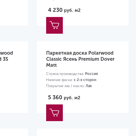
Размер:
2266х188х14мм
4 230
руб.
м2
rwood
Паркетная доска Polarwood
d 3S
Classic Ясень Premium Dover
Matt
Страна производства:
Россия
Наличие фаски:
с 2-х сторон
Покрытие лак / масло:
Лак
Размер:
2000х138х14 мм
5 360
руб.
м2