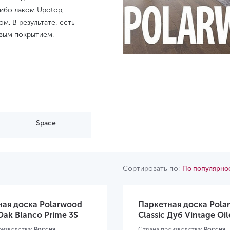
либо лаком Upotop,
м. В результате, есть
евым покрытием.
Space
Сортировать по:
По популярно
ная доска Polarwood
Паркетная доска Pola
 Oak Blanco Prime 3S
Classic Дуб Vintage Oil
оизводства:
Россия
Страна производства:
Россия