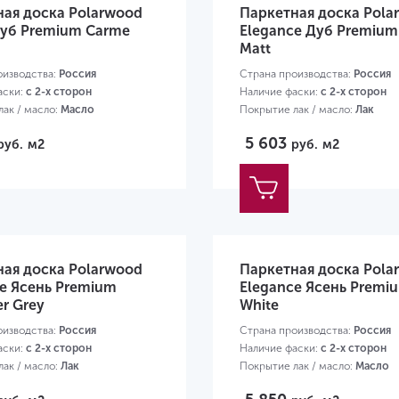
ная доска Polarwood
Паркетная доска Pola
Дуб Premium Carme
Elegance Дуб Premium
Matt
оизводства:
Россия
Страна производства:
Россия
аски:
с 2-х сторон
Наличие фаски:
с 2-х сторон
ак / масло:
Масло
Покрытие лак / масло:
Лак
00х138х14 мм
Размер:
1800х138х14 мм
5 603
руб.
м2
руб.
м2
ная доска Polarwood
Паркетная доска Pola
e Ясень Premium
Elegance Ясень Premi
er Grey
White
оизводства:
Россия
Страна производства:
Россия
аски:
с 2-х сторон
Наличие фаски:
с 2-х сторон
ак / масло:
Лак
Покрытие лак / масло:
Масло
00х138х14 мм
Размер:
2000х138х14 мм