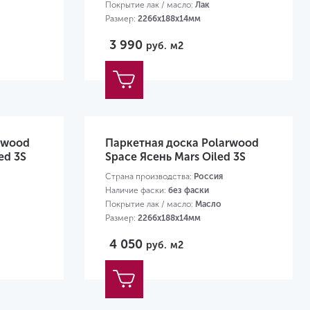
Покрытие лак / масло:
Лак
Размер:
2266х188х14мм
3 990
руб.
м2
rwood
Паркетная доска Polarwood
ed 3S
Space Ясень Mars Oiled 3S
Страна производства:
Россия
Наличие фаски:
без фаски
Покрытие лак / масло:
Масло
Размер:
2266х188х14мм
4 050
руб.
м2