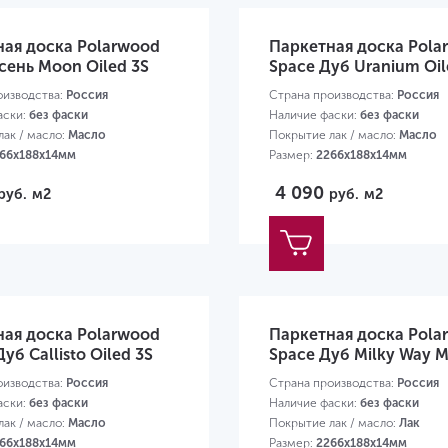
ная доска Polarwood
Паркетная доска Pola
сень Moon Oiled 3S
Space Дуб Uranium Oil
оизводства:
Россия
Страна производства:
Россия
аски:
без фаски
Наличие фаски:
без фаски
ак / масло:
Масло
Покрытие лак / масло:
Масло
66х188х14мм
Размер:
2266х188х14мм
4 090
руб.
м2
руб.
м2
ная доска Polarwood
Паркетная доска Pola
Дуб Callisto Oiled 3S
Space Дуб Milky Way M
оизводства:
Россия
Страна производства:
Россия
аски:
без фаски
Наличие фаски:
без фаски
ак / масло:
Масло
Покрытие лак / масло:
Лак
66х188х14мм
Размер:
2266х188х14мм