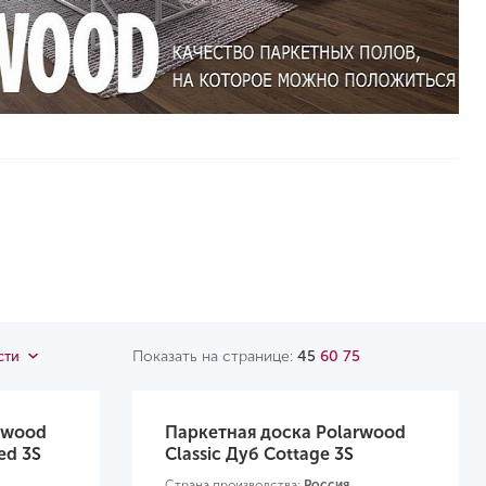
Показать на странице:
45
60
75
сти
rwood
Паркетная доска Polarwood
ed 3S
Classic Дуб Cottage 3S
Страна производства:
Россия