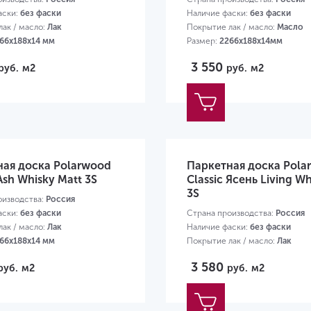
аски:
без фаски
Наличие фаски:
без фаски
ак / масло:
Лак
Покрытие лак / масло:
Масло
66х188х14 мм
Размер:
2266х188х14мм
3 550
руб.
м2
руб.
м2
ная доска Polarwood
Паркетная доска Pola
 Ash Whisky Matt 3S
Classic Ясень Living Wh
3S
оизводства:
Россия
аски:
без фаски
Страна производства:
Россия
ак / масло:
Лак
Наличие фаски:
без фаски
66х188х14 мм
Покрытие лак / масло:
Лак
Размер:
2266х188х14мм
3 580
руб.
м2
руб.
м2