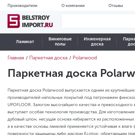
Производители
О компании
Отзывы
Виниловые
Инженерная
Парк
Ламинат
полы
доска
до
Главная
Паркетная доска
Polarwood
/
/
Паркетная доска Polar
Паркетная доска Polarwood выпускается одним из крупнейши
производителей напольных покрытий под патронажем финско
UPOFLOOR. Залогом высочайшего качества и превосходного 
выступает особая технология производства. Для изготовления
дубовый шпон, несущая основа набирается из расположенных
а в качестве основы ламелей применяется устойчивая к влаге 
поверхности защищены либо маслом Ecotop, обретающим пр