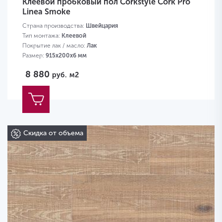
Клеевой пробковый пол Corkstyle Cork Pro
Linea Smoke
Страна производства:
Швейцария
Тип монтажа:
Клеевой
Покрытие лак / масло:
Лак
Размер:
915х200х6 мм
8 880
руб.
м2
Скидка от объема