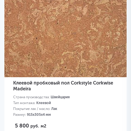
Клеевой пробковый пол Corkstyle Corkwise
Madeira
Страна производства:
Швейцария
Тип монтажа:
Клеевой
Покрытие лак / масло:
Лак
Размер:
915х305х4 мм
5 800
руб.
м2