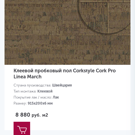
Клеевой пробковый пол Corkstyle Cork Pro
Linea March
Страна производства:
Швейцария
Тип монтажа:
Клеевой
Покрытие лак / масло:
Лак
Размер:
915х200х6 мм
8 880
руб.
м2