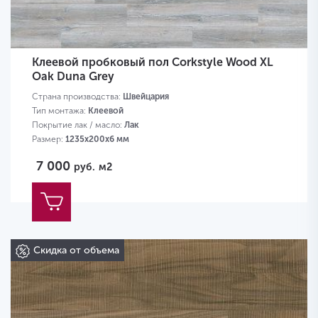
Клеевой пробковый пол Corkstyle Wood XL
Oak Duna Grey
Страна производства:
Швейцария
Тип монтажа:
Клеевой
Покрытие лак / масло:
Лак
Размер:
1235х200х6 мм
7 000
руб.
м2
Скидка от объема