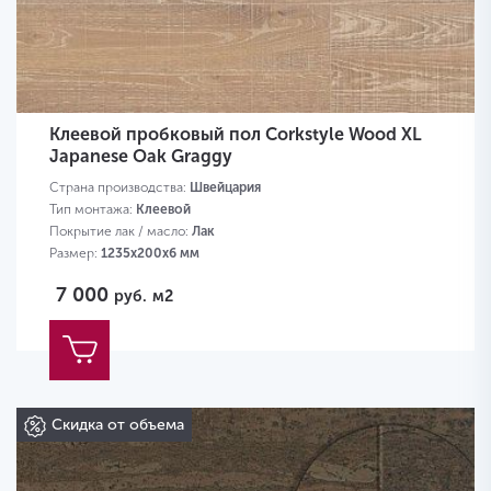
Клеевой пробковый пол Corkstyle Wood XL
Japanese Oak Graggy
Страна производства:
Швейцария
Тип монтажа:
Клеевой
Покрытие лак / масло:
Лак
Размер:
1235х200х6 мм
7 000
руб.
м2
Скидка от объема