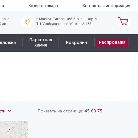
та
Возврат товара
Контактная информация
невно
г. Москва, Тихорецкий б-р, д. 1, кор. 4
0 до
ТЦ "Люблинское поле", пав. А-138
0
Паркетная
Распродажа
дложка
Ковролин
химия
Показать на странице:
45
60
75
сти