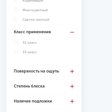
Коричневый
Многоцветный
Светло-желтый
Светло-коричневый
Класс применения
Светло-серый
32 класс
Серо-коричневый
33 класс
Серый
Темно-коричневый
Поверхность на ощупь
Темно-серый
Степень блеска
Зеленый
Бордовый
Наличие подложки
Желтый