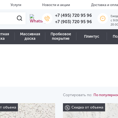
Услуги
Новости и акции
Доставка и опла
+7 (495) 720 95 96
Ежед
c 9:0
+7 (903) 720 95 96
20:0
етная
Массивная
Пробковое
Плинтус
По
ска
доска
покрытие
Сортировать по:
По популярно
от объема
Скидка от объема