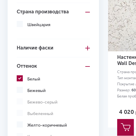
Страна производства
Швейцария
Наличие фаски
Настенн
Wall De
Оттенок
Страна пр
Тип монта
Белый
Покрытие л
Размер:
60
Бежевый
Белая проб
Бежево-серый
4 020
Выбеленный
Желто-коричневый