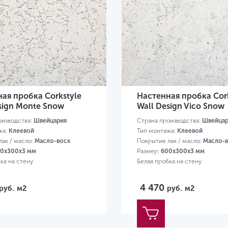
ая пробка Corkstyle
Настенная пробка Cor
sign Monte Snow
Wall Design Vico Snow
оизводства:
Швейцария
Страна производства:
Швейцар
жа:
Клеевой
Тип монтажа:
Клеевой
ак / масло:
Масло-воск
Покрытие лак / масло:
Масло-
0х300х3 мм
Размер:
600х300х3 мм
ка на стену
Белая пробка на стену
4 470
руб.
м2
руб.
м2