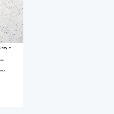
kstyle
ия
воск