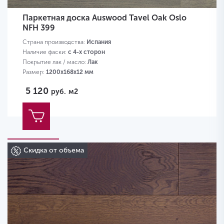
Паркетная доска Auswood Tavel Oak Oslo
NFH 399
Страна производства:
Испания
Наличие фаски:
с 4-х сторон
Покрытие лак / масло:
Лак
Размер:
1200х168х12 мм
5 120
руб.
м2
Скидка от объема