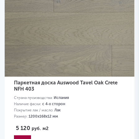
Паркетная доска Auswood Tavel Oak Crete
NFH 403
Страна производства:
Испания
Наличие фаски:
с 4-х сторон
Покрытие лак / масло:
Лак
Размер:
1200х168х12 мм
5 120
руб.
м2