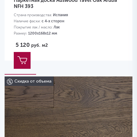
Паркетная доска Auswood Tavel Oak Aruba
NFH 393
Страна производства:
Испания
Наличие фаски:
с 4-х сторон
Покрытие лак / масло:
Лак
Размер:
1200х168х12 мм
5 120
руб.
м2
Скидка от объема