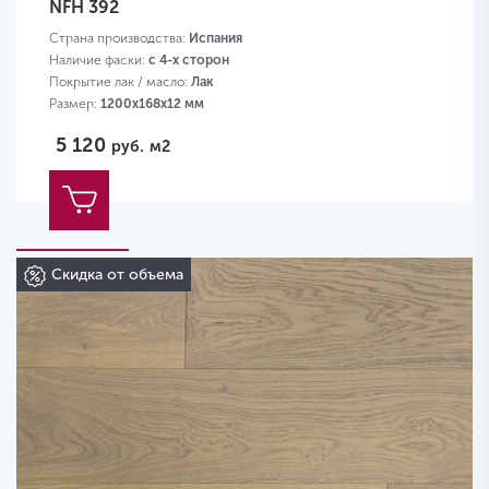
NFH 392
Страна производства:
Испания
Наличие фаски:
с 4-х сторон
Покрытие лак / масло:
Лак
Размер:
1200х168х12 мм
5 120
руб.
м2
Скидка от объема