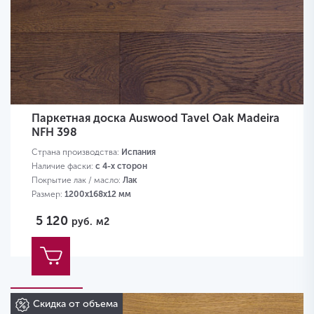
Паркетная доска Auswood Tavel Oak Madeira
NFH 398
Страна производства:
Испания
Наличие фаски:
с 4-х сторон
Покрытие лак / масло:
Лак
Размер:
1200х168х12 мм
5 120
руб.
м2
Скидка от объема