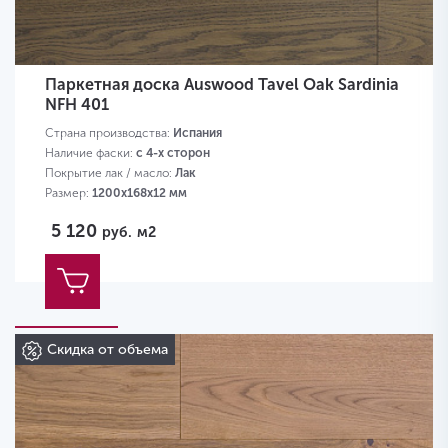
Паркетная доска Auswood Tavel Oak Sardinia
NFH 401
Страна производства:
Испания
Наличие фаски:
с 4-х сторон
Покрытие лак / масло:
Лак
Размер:
1200х168х12 мм
5 120
руб.
м2
Скидка от объема