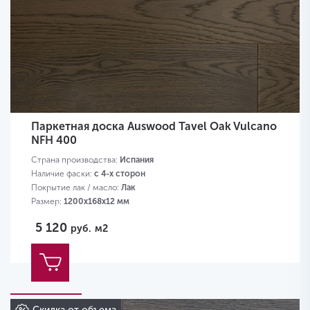
Паркетная доска Auswood Tavel Oak Vulcano
NFH 400
Страна производства:
Испания
Наличие фаски:
с 4-х сторон
Покрытие лак / масло:
Лак
Размер:
1200х168х12 мм
5 120
руб.
м2
Скидка от объема