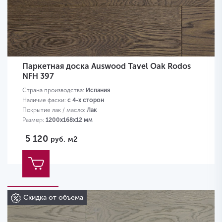
Паркетная доска Auswood Tavel Oak Rodos
NFH 397
Страна производства:
Испания
Наличие фаски:
с 4-х сторон
Покрытие лак / масло:
Лак
Размер:
1200х168х12 мм
5 120
руб.
м2
Скидка от объема