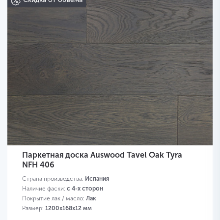
Паркетная доска Auswood Tavel Oak Tyra
NFH 406
Страна производства:
Испания
Наличие фаски:
с 4-х сторон
Покрытие лак / масло:
Лак
Размер:
1200х168х12 мм