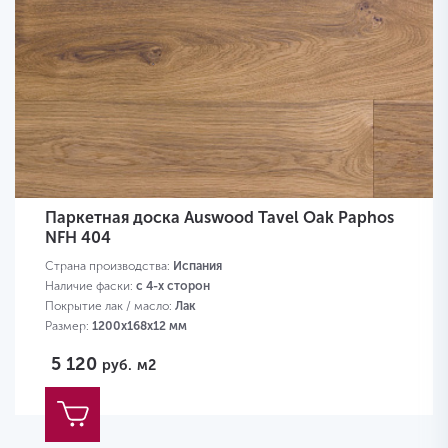
Паркетная доска Auswood Tavel Oak Paphos
NFH 404
Страна производства:
Испания
Наличие фаски:
с 4-х сторон
Покрытие лак / масло:
Лак
Размер:
1200х168х12 мм
5 120
руб.
м2