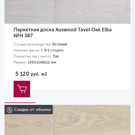
Паркетная доска Auswood Tavel Oak Elba
NFH 387
Страна производства:
Испания
Наличие фаски:
с 4-х сторон
Покрытие лак / масло:
Лак
Размер:
1200х168х12 мм
5 120
руб.
м2
Скидка от объема