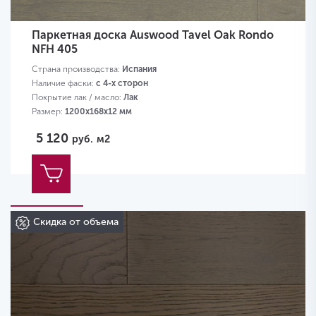
Паркетная доска Auswood Tavel Oak Rondo
NFH 405
Страна производства:
Испания
Наличие фаски:
с 4-х сторон
Покрытие лак / масло:
Лак
Размер:
1200х168х12 мм
5 120
руб.
м2
Скидка от объема