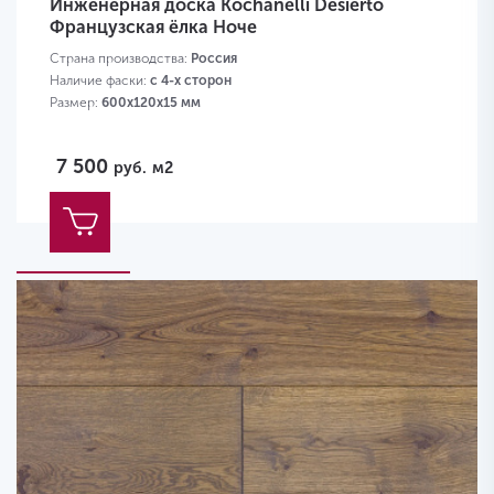
Инженерная доска Kochanelli Desierto
Французская ёлка Ноче
Страна производства:
Россия
Наличие фаски:
с 4-х сторон
Размер:
600х120х15 мм
7 500
руб.
м2