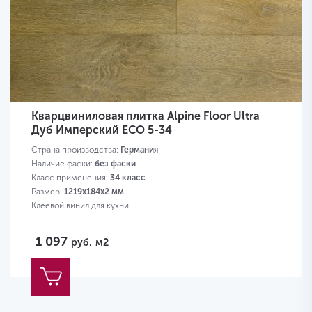
Кварцвиниловая плитка Alpine Floor Ultra
Дуб Имперский ЕСО 5-34
Страна производства:
Германия
Наличие фаски:
без фаски
Класс применения:
34 класс
Размер:
1219х184х2 мм
Клеевой винил для кухни
1 097
руб.
м2