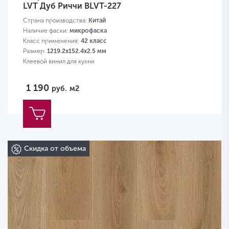
LVT Дуб Риччи BLVT-227
Страна производства:
Китай
Наличие фаски:
микрофаска
Класс применения:
42 класс
Размер:
1219.2х152.4х2.5 мм
Клеевой винил для кухни
1 190
руб.
м2
Скидка от объема