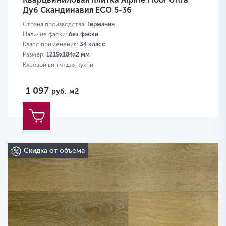
Дуб Скандинавия ЕСО 5-36
Страна производства:
Германия
Наличие фаски:
без фаски
Класс применения:
34 класс
Размер:
1219х184х2 мм
Клеевой винил для кухни
1 097
руб.
м2
Скидка от объема