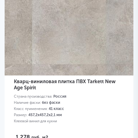
Кварц-виниловая плитка ПВХ Tarkett New
Age Spirit
Страна производства:
Россия
Наличие фаски:
без фаски
Класс применения:
41 класс
Размер:
457,2х457,2х2,1 мм
Клеевой винил для кухни
1 278
руб.
м2