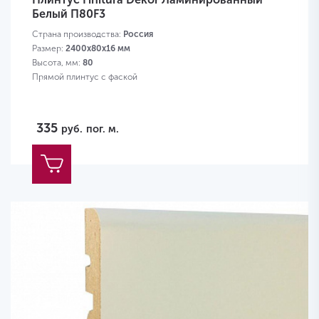
Белый П80F3
Страна производства:
Россия
Размер:
2400х80х16 мм
Высота, мм:
80
Прямой плинтус с фаской
335
руб.
пог. м.