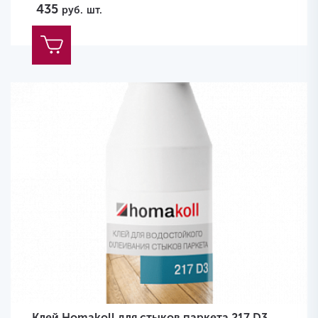
435
руб.
шт.
Клей Homakoll для стыков паркета 217 D3