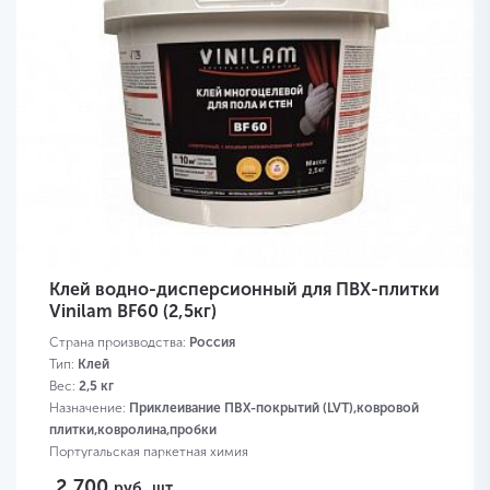
Клей водно-дисперсионный для ПВХ-плитки
Vinilam BF60 (2,5кг)
Страна производства:
Россия
Тип:
Клей
Вес:
2,5 кг
Назначение:
Приклеивание ПВХ-покрытий (LVT),ковровой
плитки,ковролина,пробки
Португальская паркетная химия
2 700
руб.
шт.