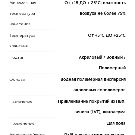
Минимальная
От +15 ДО + 25°C; влажность
температура
воздуха не более 75%
нанесения
Температура
От +5°C ДО +25°С
хранения
Подтип
Акриловый / Водный /
Полимерный
Основа
Водная полимерная дисперсия
акриловых сополимеров
Назначение
Приклеивание покрытий из ПВХ,
винила (LVT), линолеума
Применение
Для пола
Морозостойкость
Да/5 циклов замораживания-