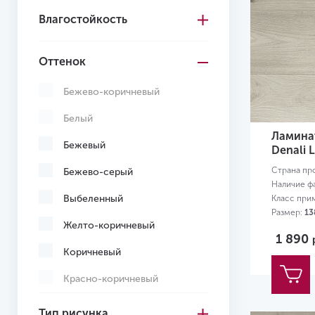
Влагостойкость
Швейцария
Оттенок
Бежево-коричневый
Белый
Ламинат
Бежевый
Denali 
Страна пр
Бежево-серый
Наличие ф
Выбеленный
Класс при
Размер:
13
Желто-коричневый
1 890
Коричневый
Красно-коричневый
Кремовый
Тип рисунка