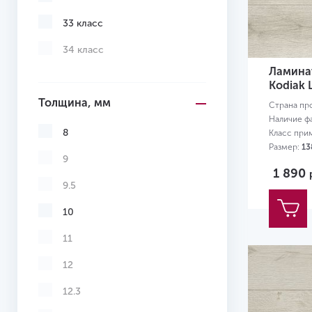
33 класс
34 класс
Ламинат
Kodiak 
Толщина, мм
Страна пр
Наличие ф
8
Класс при
Размер:
13
9
1 890
9.5
10
11
12
12.3