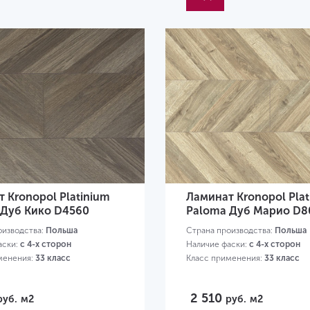
 Kronopol Platinium
Ламинат Kronopol Plat
 Дуб Кико D4560
Paloma Дуб Марио D8
оизводства:
Польша
Страна производства:
Польша
аски:
с 4-х сторон
Наличие фаски:
с 4-х сторон
менения:
33 класс
Класс применения:
33 класс
2 510
руб.
м2
руб.
м2