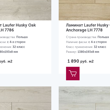
 Laufer Husky Oak
Ламинат Laufer Husky
LH 7786
Anchorage LH 7778
оизводства:
Польша
Страна производства:
Польша
аски:
с 4-х сторон
Наличие фаски:
с 4-х сторон
менения:
32 класс
Класс применения:
32 класс
80х193х8 мм
Размер:
1380х193х8 мм
1 890
руб.
м2
руб.
м2