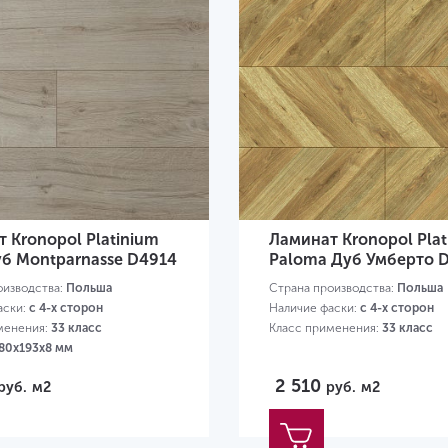
 Kronopol Platinium
Ламинат Kronopol Plat
уб Montparnasse D4914
Paloma Дуб Умберто 
оизводства:
Польша
Страна производства:
Польша
аски:
с 4-х сторон
Наличие фаски:
с 4-х сторон
менения:
33 класс
Класс применения:
33 класс
80х193х8 мм
2 510
руб.
м2
руб.
м2