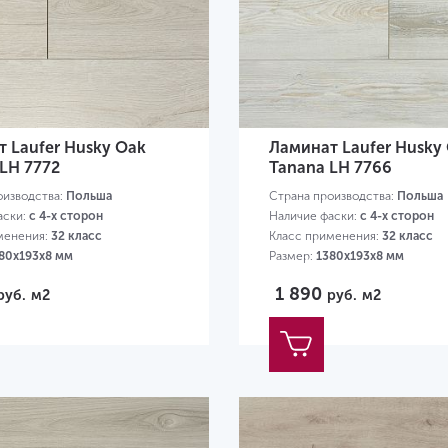
 Laufer Husky Oak
Ламинат Laufer Husky
LH 7772
Tanana LH 7766
оизводства:
Польша
Страна производства:
Польша
аски:
с 4-х сторон
Наличие фаски:
с 4-х сторон
менения:
32 класс
Класс применения:
32 класс
80х193х8 мм
Размер:
1380х193х8 мм
1 890
руб.
м2
руб.
м2