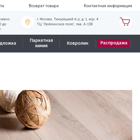
та
Возврат товара
Контактная информация
невно
г. Москва, Тихорецкий б-р, д. 1, кор. 4
0 до
ТЦ "Люблинское поле", пав. А-138
0
Паркетная
Распродажа
дложка
Ковролин
химия