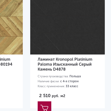
inium
Ламинат Kronopol Platinium
D80194
Paloma Изысканный Серый
Камень D4878
Страна производства:
Польша
Наличие фаски:
с 4-х сторон
Класс применения:
33 класс
2 510
руб.
м2