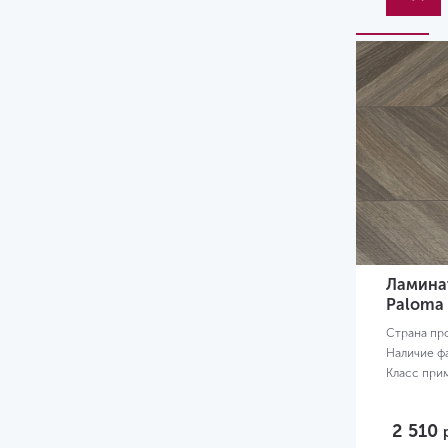
Ламинат
Paloma
Страна пр
Наличие ф
Класс при
2 510