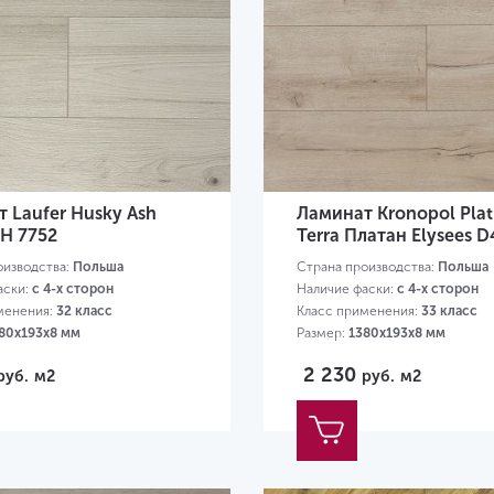
 Laufer Husky Ash
Ламинат Kronopol Plat
LH 7752
Terra Платан Elysees 
оизводства:
Польша
Страна производства:
Польша
аски:
с 4-х сторон
Наличие фаски:
с 4-х сторон
менения:
32 класс
Класс применения:
33 класс
80х193х8 мм
Размер:
1380х193х8 мм
2 230
руб.
м2
руб.
м2