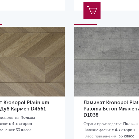
 Kronopol Platinium
Ламинат Kronopol Plat
 Дуб Кармен D4561
Paloma Бетон Миллен
D1038
оизводства:
Польша
аски:
с 4-х сторон
Страна производства:
Польша
менения:
33 класс
Наличие фаски:
с 4-х сторон
Класс применения:
33 класс