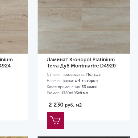
inium
Ламинат Kronopol Platinium
D4924
Terra Дуб Montmartre D4920
Страна производства:
Польша
Наличие фаски:
с 4-х сторон
Класс применения:
33 класс
Размер:
1380х193х8 мм
2 230
руб.
м2