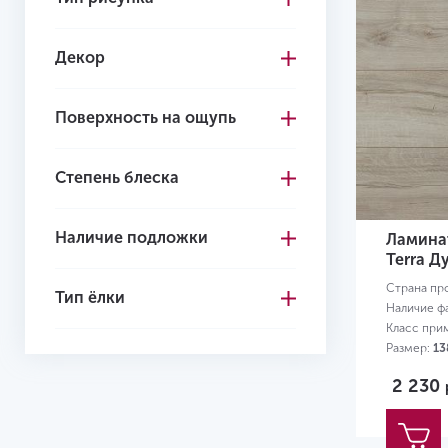
Многоцветный
Декор
Светло-коричневый
Светло-серый
Поверхность на ощупь
Серо-коричневый
Степень блеска
Серый
Темно-коричневый
Наличие подложки
Ламинат
Темно-серый
Terra Д
Страна пр
Черный
Тип ёлки
Наличие ф
Желтый
Класс при
Размер:
13
2 230