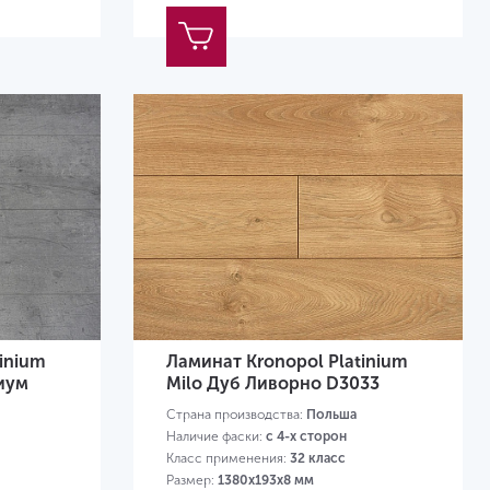
inium
Ламинат Kronopol Platinium
иум
Milo Дуб Ливорно D3033
Страна производства:
Польша
Наличие фаски:
с 4-х сторон
Класс применения:
32 класс
Размер:
1380х193х8 мм