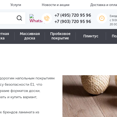
Услуги
Новости и акции
Доставка и опла
+7 (495) 720 95 96
Ежед
c 9:0
+7 (903) 720 95 96
20:0
етная
Массивная
Пробковое
Плинтус
По
ска
доска
покрытие
едорогим напольным покрытиям
су безопасности Е1, что
бразие форматов доски,
ть и купить вариант,
х брендов ламината из