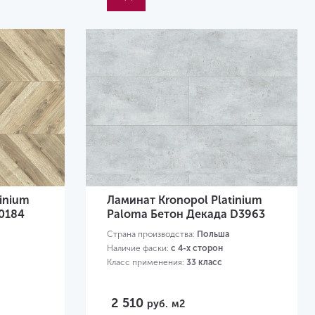
inium
Ламинат Kronopol Platinium
0184
Paloma Бетон Декада D3963
Страна производства:
Польша
Наличие фаски:
с 4-х сторон
Класс применения:
33 класс
2 510
руб.
м2